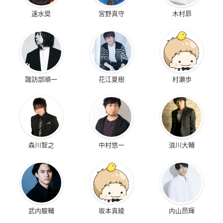
速水奨
宮野真守
木村昴
諏訪部順一
花江夏樹
村瀬歩
森川智之
中村悠一
浪川大輔
武内駿輔
坂本真綾
内山昂輝