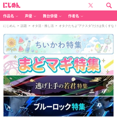
に
じ
め
ん
作品名
声優
舞台俳優
作者名
にじめん
>
話題
>
オタ活・推し活
> オタクたちよ“アクスタ”だけは失くすな