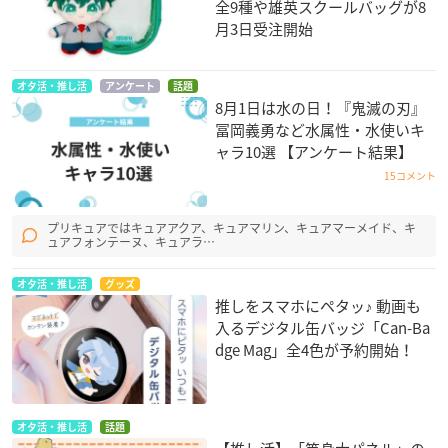
全9種や雄英スクールバッグが8
月3日受注開始
オタ活・推し活
アンケート
話題
8月1日は水の日！『鬼滅の刃』
冨岡義勇など水属性・水使いキ
ャラ10選 【アンケート結果】
15コメント
プリキュアではキュアアクア、キュアマリン、キュアマーメイド、キ
ュアフォンテーヌ、キュアラ…
オタ活・推し活
グッズ
推しをスマホにペタッ♪ 動画も
入るデジタル缶バッジ「Can-Ba
dge Mag」全4色が予約開始！
オタ活・推し活
話題