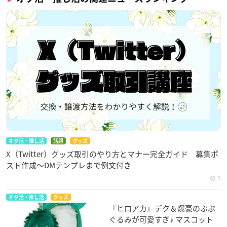
オタ活・推し活
話題
グッズ
X（Twitter）グッズ取引のやり方とマナー完全ガイド 募集ポ
スト作成〜DMテンプレまで例文付き
5
オタ活・推し活
グッズ
『ヒロアカ』デク＆爆豪のぷぷ
ぐるみが可愛すぎ♪ マスコット