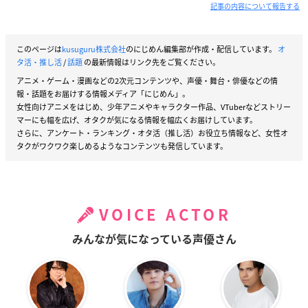
記事の内容について報告する
このページは
kusuguru株式会社
のにじめん編集部が作成・配信しています。
オ
タ活・推し活
/
話題
の最新情報はリンク先をご覧ください。
アニメ・ゲーム・漫画などの2次元コンテンツや、声優・舞台・俳優などの情
報・話題をお届けする情報メディア「にじめん」。
女性向けアニメをはじめ、少年アニメやキャラクター作品、VTuberなどストリー
マーにも幅を広げ、オタクが気になる情報を幅広くお届けしています。
さらに、アンケート・ランキング・オタ活（推し活）お役立ち情報など、女性オ
タクがワクワク楽しめるようなコンテンツも発信しています。
VOICE ACTOR
みんなが気になっている声優さん