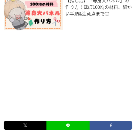
【推し活】「等身大パネル」の
作り方！ほぼ100均の材料、細か
い手順&注意点まで◎