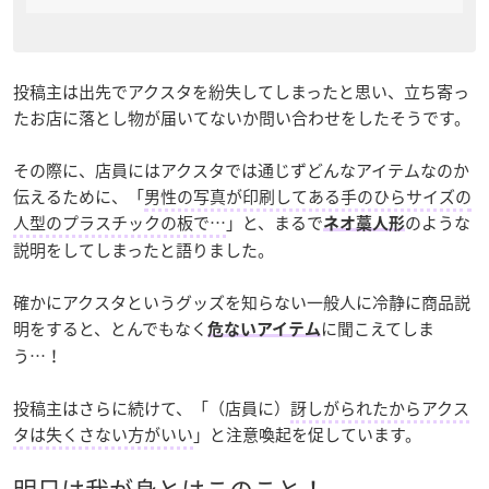
投稿主は出先でアクスタを紛失してしまったと思い、立ち寄っ
たお店に落とし物が届いてないか問い合わせをしたそうです。
その際に、店員にはアクスタでは通じずどんなアイテムなのか
伝えるために、「
男性の写真が印刷してある手のひらサイズの
人型のプラスチックの板で…
」と、まるで
のような
ネオ藁人形
説明をしてしまったと語りました。
確かにアクスタというグッズを知らない一般人に冷静に商品説
明をすると、とんでもなく
に聞こえてしま
危ないアイテム
う…！
投稿主はさらに続けて、「（店員に）
訝しがられたからアクス
タは失くさない方がいい
」と注意喚起を促しています。
明日は我が身とはこのこと！