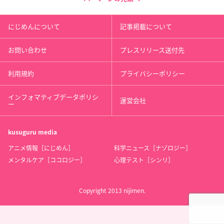
にじめんについて
記事掲載について
お問い合わせ
プレスリリース送付先
利用規約
プライバシーポリシー
インフォマティブデータポリシ
運営会社
ー
kusuguru
media
アニメ情報［にじめん］
科学ニュース［ナゾロジー］
メンタルケア［ココロジー］
心理テスト［シンリ］
Copyright 2013 nijimen.