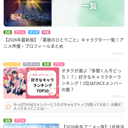
話題
アニメ
マンガ
声優
【2026年最新版】『薬屋のひとりごと』キャラクター一覧！ア
ニメ声優・プロフィールまとめ
1コメント
ランキング
アンケート
話題
アニメ
オタクが選ぶ『多聞くん今どっ
ち！？』好きなキャラクターラ
ンキング！1位はF/ACEメンバー
の誰？
3コメント
やっぱりF/ACEメンバーとうたげちゃんでトップ6取ってるね！ 大輝が
入ってるってことは…
話題
アニメ
【2026年冬アニメ一覧】1月放送