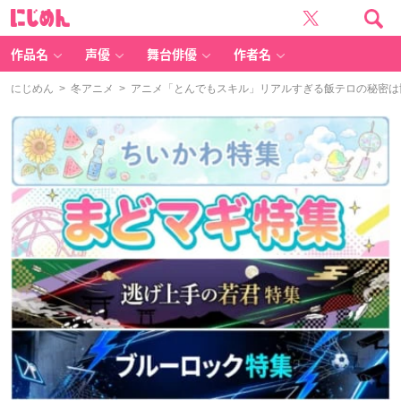
に
じ
め
ん
作品名
声優
舞台俳優
作者名
にじめん
>
冬アニメ
> アニメ「とんでもスキル」リアルすぎる飯テロの秘密は