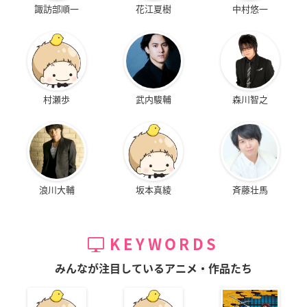
諏訪部順一
花江夏樹
中村悠一
村瀬歩
武内駿輔
森川智之
浪川大輔
坂本真綾
斉藤壮馬
KEYWORDS
みんなが注目しているアニメ・作品たち