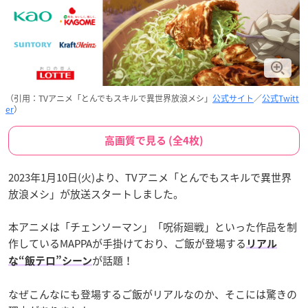
（引用：TVアニメ「とんでもスキルで異世界放浪メシ」
公式サイト
／
公式Twitt
er
）
高画質で見る (全4枚)
2023年1月10日(火)より、TVアニメ「とんでもスキルで異世界
放浪メシ」が放送スタートしました。
本アニメは「チェンソーマン」「呪術廻戦」といった作品を制
作しているMAPPAが手掛けており、ご飯が登場する
リアル
が話題！
な“飯テロ”シーン
なぜこんなにも登場するご飯がリアルなのか、そこには驚きの