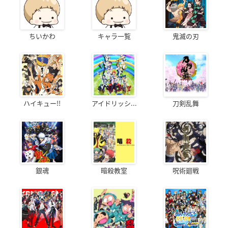
ちいかわ
キャラ一覧
鬼滅の刃
ハイキュー!!
アイドリッシ...
刀剣乱舞
銀魂
暗殺教室
呪術廻戦