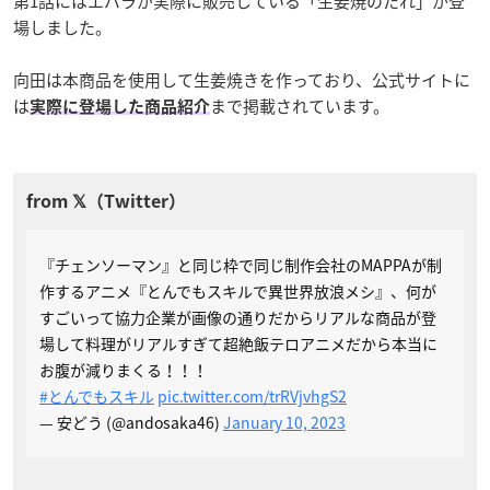
第1話にはエバラが実際に販売している「生姜焼のたれ」が登
場しました。
向田は本商品を使用して生姜焼きを作っており、公式サイトに
は
まで掲載されています。
実際に登場した商品紹介
『チェンソーマン』と同じ枠で同じ制作会社のMAPPAが制
作するアニメ『とんでもスキルで異世界放浪メシ』、何が
すごいって協力企業が画像の通りだからリアルな商品が登
場して料理がリアルすぎて超絶飯テロアニメだから本当に
お腹が減りまくる！！！
#とんでもスキル
pic.twitter.com/trRVjvhgS2
— 安どう (@andosaka46)
January 10, 2023