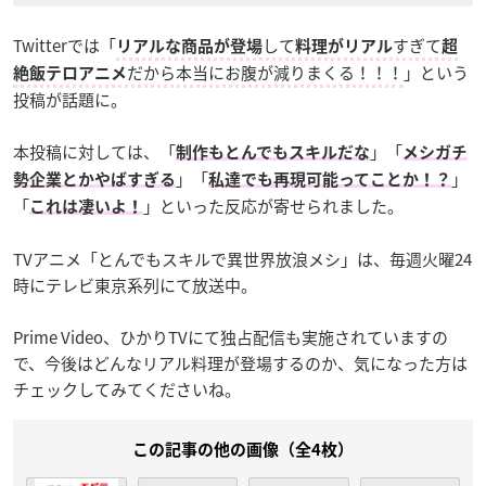
Twitterでは「
して
すぎて
リアルな商品が登場
料理がリアル
超
だから本当にお腹が減りまくる！！！
」という
絶飯テロアニメ
投稿が話題に。
本投稿に対しては、「
」「
制作もとんでもスキルだな
メシガチ
」「
」
勢企業とかやばすぎる
私達でも再現可能ってことか！？
「
」といった反応が寄せられました。
これは凄いよ！
TVアニメ「とんでもスキルで異世界放浪メシ」は、毎週火曜24
時にテレビ東京系列にて放送中。
Prime Video、ひかりTVにて独占配信も実施されていますの
で、今後はどんなリアル料理が登場するのか、気になった方は
チェックしてみてくださいね。
この記事の他の画像（全4枚）