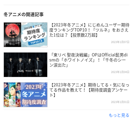
音楽：甲田雅人 / うたたね歌菜 / 栗コーダーカルテット
音響監督：小泉紀介
冬アニメの関連記事
音響制作：dugout
製作・制作：MAPPA
【2023年冬アニメ】にじめんユーザー期待
度ランキングTOP10！「ツルネ」をおさえ
た1位は？【投票数2万超】
【キャスト】
2023年1月07日
ムコーダ(向田剛志)：内田雄馬
フェル：日野聡
「東リベ 聖夜決戦編」OPはOfficial髭男di
smの「ホワイトノイズ」！「千冬のシー
スイ：木野日菜
ン涙出た」
ニンリル：内田真礼
2023年1月04日
※敬称略
【2023年冬アニメ】期待してる・気になっ
てる作品を教えて！【期待度調査アンケー
ト】
2023年1月01日
もっと見る