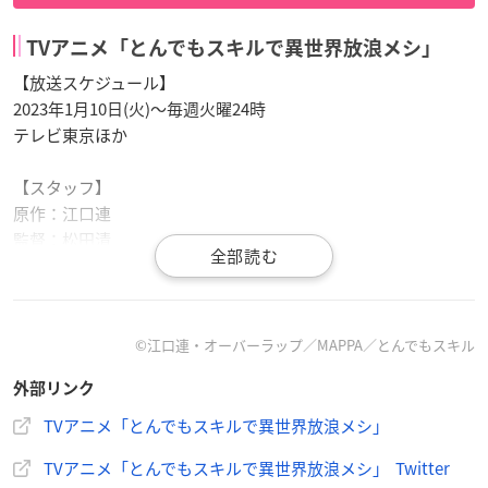
TVアニメ「とんでもスキルで異世界放浪メシ」
【放送スケジュール】
2023年1月10日(火)〜毎週火曜24時
テレビ東京ほか
【スタッフ】
原作：江口連
監督：松田清
シリーズ構成：横手美智子
キャラクター原案：雅
キャラクターデザイン：大津直
総作画監督：大津直 / 迫江沙羅
©江口連・オーバーラップ／MAPPA／とんでもスキル
美術監督：赤木寿子
外部リンク
色彩設計：鎌田千賀子
特殊効果：チーム・タニグチ 谷口久美子
TVアニメ「とんでもスキルで異世界放浪メシ」
撮影監督：澤田紗帆
TVアニメ「とんでもスキルで異世界放浪メシ」 Twitter
編集：定松剛