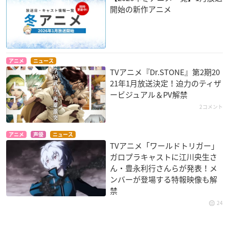
開始の新作アニメ
アニメ
ニュース
TVアニメ『Dr.STONE』第2期20
21年1月放送決定！迫力のティザ
ービジュアル＆PV解禁
2コメント
アニメ
声優
ニュース
TVアニメ「ワールドトリガー」
ガロプラキャストに江川央生さ
ん・豊永利行さんらが発表！メ
ンバーが登場する特報映像も解
禁
24