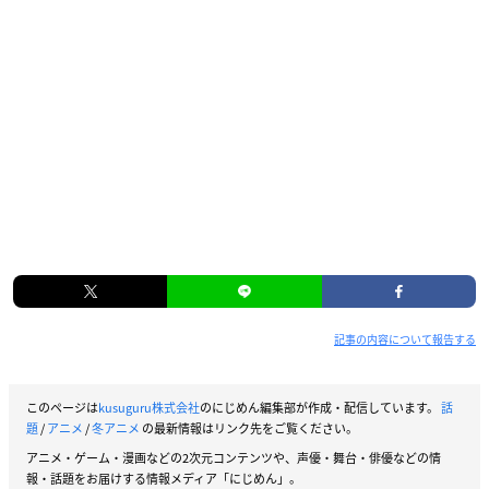
記事の内容について報告する
このページは
kusuguru株式会社
のにじめん編集部が作成・配信しています。
話
題
/
アニメ
/
冬アニメ
の最新情報はリンク先をご覧ください。
アニメ・ゲーム・漫画などの2次元コンテンツや、声優・舞台・俳優などの情
報・話題をお届けする情報メディア「にじめん」。