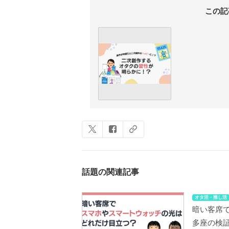
この記
話題の関連記事
オタ活・推し活
暗い客席
多座の検