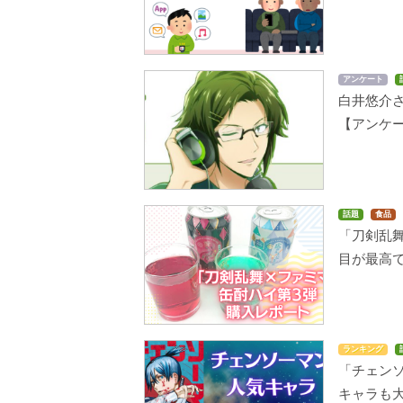
アンケート
白井悠介
【アンケ
話題
食品
「刀剣乱舞
目が最高
ランキング
「チェンソ
キャラも