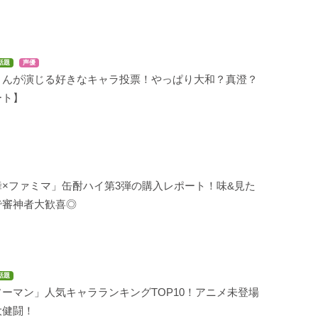
話題
声優
さんが演じる好きなキャラ投票！やっぱり大和？真澄？
ート】
×ファミマ」缶酎ハイ第3弾の購入レポート！味&見た
で審神者大歓喜◎
話題
ーマン」人気キャラランキングTOP10！アニメ未登場
大健闘！