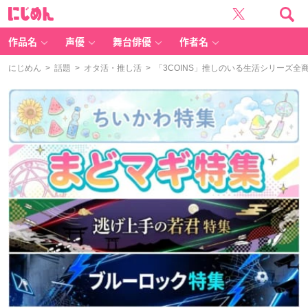
に
じ
め
ん
作品名
声優
舞台俳優
作者名
にじめん
>
話題
>
オタ活・推し活
> 「3COINS」推しのいる生活シリーズ