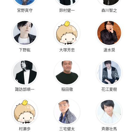
宮野真守
鈴村健一
森川智之
下野紘
大塚芳忠
速水奨
諏訪部順一
稲田徹
花江夏樹
村瀬歩
三宅健太
斉藤壮馬