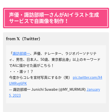
声優・諏訪部順一さんがAIイラスト生成
サービスで自画像を制作！
「
諏訪部順一
、声優、ナレーター、ラジオパーソナリテ
ィ、男性、日本人、50歳、東京都出身」以上のキーワード
でAIに描かせた画がこちら！
・・・誰ッ！？
今度からコレを宣材写真にするか（笑）
pic.twitter.com/X4
UMRvg6PK
— 諏訪部順一 Junichi Suwabe (@MY_MURMUR)
January
5, 2023