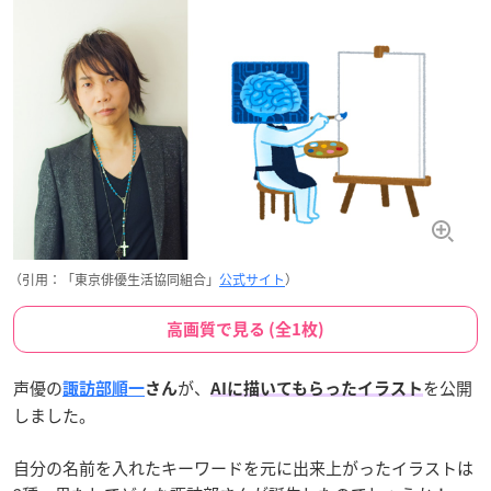
（引用：「東京俳優生活協同組合」
公式サイト
）
高画質で見る (全1枚)
声優の
が、
を公開
諏訪部順一
さん
AIに描いてもらったイラスト
しました。
自分の名前を入れたキーワードを元に出来上がったイラストは