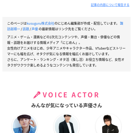
記事の内容について報告する
このページは
kusuguru株式会社
のにじめん編集部が作成・配信しています。
諏
訪部順一
/
話題
/
声優
の最新情報はリンク先をご覧ください。
アニメ・ゲーム・漫画などの2次元コンテンツや、声優・舞台・俳優などの情
報・話題をお届けする情報メディア「にじめん」。
女性向けアニメをはじめ、少年アニメやキャラクター作品、VTuberなどストリー
マーにも幅を広げ、オタクが気になる情報を幅広くお届けしています。
さらに、アンケート・ランキング・オタ活（推し活）お役立ち情報など、女性オ
タクがワクワク楽しめるようなコンテンツも発信しています。
VOICE ACTOR
みんなが気になっている声優さん