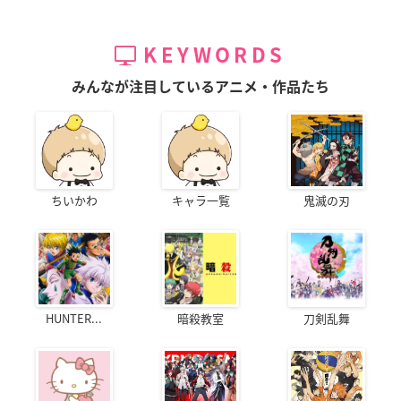
KEYWORDS
みんなが注目しているアニメ・作品たち
ちいかわ
キャラ一覧
鬼滅の刃
HUNTER...
暗殺教室
刀剣乱舞