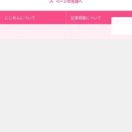
ページの先頭へ
にじめんについて
記事掲載について
お問い合わせ
プレスリリース送付先
利用規約
プライバシーポリシー
インフォマティブデータポリシ
運営会社
ー
kusuguru
media
アニメ情報［にじめん］
科学ニュース［ナゾロジー］
メンタルケア［ココロジー］
心理テスト［シンリ］
Copyright 2013 nijimen.