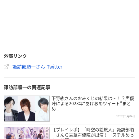
外部リンク
諏訪部順一さん Twitter
諏訪部順一の関連記事
下野紘さんのおみくじの結果は…！？声優
陣による2023年“あけおめツイート”まと
め！
2023年1月04日
【プレイレポ】「時空の絵旅人」諏訪部順
一さんら豪華声優陣が出演！「スチルめっ