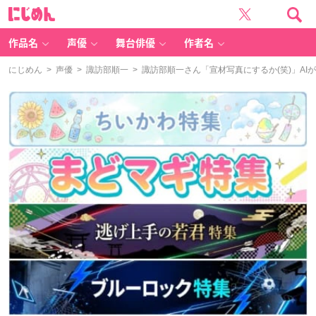
に
じ
め
ん
作品名
声優
舞台俳優
作者名
にじめん
>
声優
>
諏訪部順一
> 諏訪部順一さん「宣材写真にするか(笑)」A