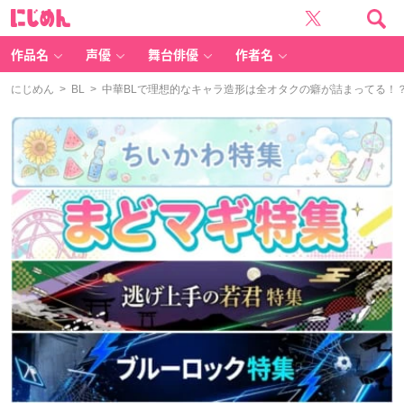
に
じ
め
ん
作品名
声優
舞台俳優
作者名
にじめん
>
BL
> 中華BLで理想的なキャラ造形は全オタクの癖が詰まってる！