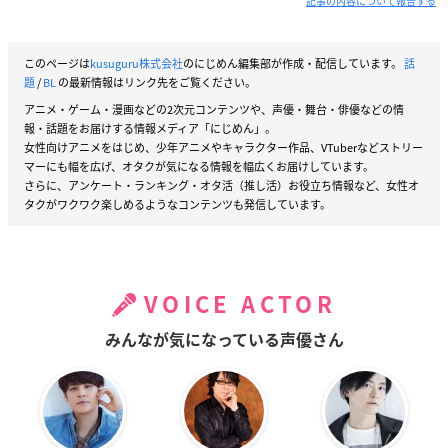
記事の内容について報告する
このページは
kusuguru株式会社
のにじめん編集部が作成・配信しています。
話
題
/
BL
の最新情報はリンク先をご覧ください。
アニメ・ゲーム・漫画などの2次元コンテンツや、声優・舞台・俳優などの情
報・話題をお届けする情報メディア「にじめん」。
女性向けアニメをはじめ、少年アニメやキャラクター作品、VTuberなどストリー
マーにも幅を広げ、オタクが気になる情報を幅広くお届けしています。
さらに、アンケート・ランキング・オタ活（推し活）お役立ち情報など、女性オ
タクがワクワク楽しめるようなコンテンツも発信しています。
VOICE ACTOR
みんなが気になっている声優さん