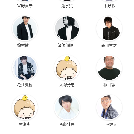
宮野真守
速水奨
下野紘
鈴村健一
諏訪部順一
森川智之
花江夏樹
大塚芳忠
稲田徹
村瀬歩
斉藤壮馬
三宅健太