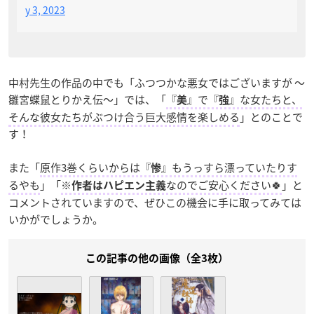
y 3, 2023
中村先生の作品の中でも「ふつつかな悪女ではございますが ～
雛宮蝶鼠とりかえ伝～」では、「
『
』で『
』な女たちと、
美
強
そんな彼女たちがぶつけ合う巨大感情を楽しめる
」とのことで
す！
また「
原作3巻くらいからは『
』もうっすら漂っていたりす
惨
るやも
」「
※
なのでご安心ください🍀
」と
作者はハピエン主義
コメントされていますので、ぜひこの機会に手に取ってみては
いかがでしょうか。
この記事の他の画像（全3枚）