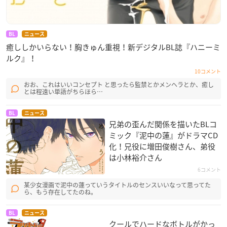
BL
ニュース
癒ししかいらない！胸きゅん重視！新デジタルBL誌『ハニーミ
ルク』！
10コメント
おお、これはいいコンセプト と思ったら監禁とかメンヘラとか、癒し
とは程遠い単語がちらほら…
BL
ニュース
兄弟の歪んだ関係を描いたBLコ
ミック『泥中の蓮』がドラマCD
化！兄役に増田俊樹さん、弟役
は小林裕介さん
6コメント
某少女漫画で泥中の蓮っていうタイトルのセンスいいなって思ってた
ら、もう存在してたのね。
BL
ニュース
クールでハードなボトルがかっ