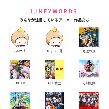
KEYWORDS
みんなが注目しているアニメ・作品たち
ちいかわ
キャラ一覧
鬼滅の刃
HUNTER...
暗殺教室
刀剣乱舞