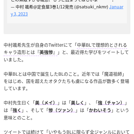
— 中村 颯希@定食屋3巻1/12発売 (@satsuki_nkmr)
Januar
y 3, 2023
中村颯希先生が自身のTwitterにて「
中華BLで理想的とされる
キャラ造形とは『
』
」と、最近得た学びをツイートして
美強惨
いました。
中華BLとは中国で誕生したBLのこと。近年では「魔道祖師」
をはじめ、国を超えたオタクたちも虜になる作品が数多く登場
しています。
中村先生曰く「
」は「
」、「
」
美（メイ）
美しく
強（チャン）
は「
」、そして「
」は「
」という
強く
惨（ツァン）
かわいそう
意味とのこと。
ツイートでは続けて「
いやもうBLに限らず全ジャンルにおいて