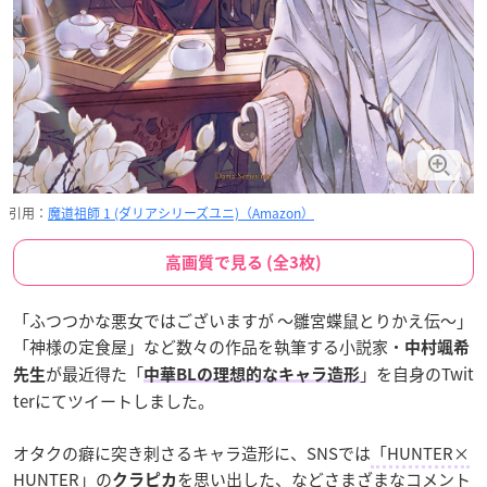
引用：
魔道祖師 1 (ダリアシリーズユニ)（Amazon）
高画質で見る (全3枚)
「ふつつかな悪女ではございますが ～雛宮蝶鼠とりかえ伝～」
「神様の定食屋」など数々の作品を執筆する小説家・
中村颯希
が最近得た「
」を自身のTwit
先生
中華BLの理想的なキャラ造形
terにてツイートしました。
オタクの癖に突き刺さるキャラ造形に、SNSでは
「HUNTER×
HUNTER」の
を思い出した
、などさまざまなコメント
クラピカ