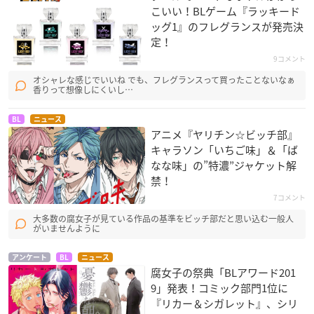
こいい！BLゲーム『ラッキード
ッグ1』のフレグランスが発売決
定！
9コメント
オシャレな感じでいいね でも、フレグランスって買ったことないなぁ
香りって想像しにくいし…
BL
ニュース
アニメ『ヤリチン☆ビッチ部』
キャラソン「いちご味」＆「ば
なな味」の”特濃”ジャケット解
禁！
7コメント
大多数の腐女子が見ている作品の基準をビッチ部だと思い込む一般人
がいませんように
アンケート
BL
ニュース
腐女子の祭典「BLアワード201
9」発表！コミック部門1位に
『リカー＆シガレット』、シリ