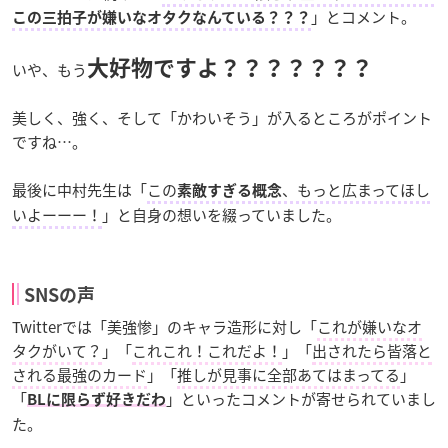
」とコメント。
この三拍子が嫌いなオタクなんている？？？
大好物ですよ？？？？？？？
いや、もう
美しく、強く、そして「かわいそう」が入るところがポイント
ですね…。
最後に中村先生は「
この
、もっと広まってほし
素敵すぎる概念
いよーーー！
」と自身の想いを綴っていました。
SNSの声
Twitterでは「美強惨」のキャラ造形に対し「
これが嫌いなオ
タクがいて？
」「
これこれ！これだよ！
」「
出されたら皆落と
される最強のカード
」「
推しが見事に全部あてはまってる
」
「
」といったコメントが寄せられていまし
BLに限らず好きだわ
た。