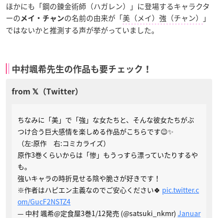
ほかにも「鋼の錬金術師（ハガレン）」に登場するキャラクタ
ーの
の名前の由来が「
美（メイ）強（チャン）
」
メイ・チャン
ではないかと推測する声が挙がっていました。
中村颯希先生の作品も要チェック！
ちなみに「美」で「強」な女たちと、そんな彼女たちがぶ
つけ合う巨大感情を楽しめる作品がこちらです😉✨
（左:原作 右:コミカライズ）
原作3巻くらいからは「惨」もうっすら漂っていたりするや
も。
強いキャラの時折見せる陰や脆さが好きです！
※作者はハピエン主義なのでご安心ください🍀
pic.twitter.c
om/GucF2NSTZ4
— 中村 颯希@定食屋3巻1/12発売 (@satsuki_nkmr)
Januar