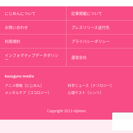
にじめんについて
記事掲載について
お問い合わせ
プレスリリース送付先
利用規約
プライバシーポリシー
インフォマティブデータポリシ
運営会社
ー
kusuguru
media
アニメ情報［にじめん］
科学ニュース［ナゾロジー］
メンタルケア［ココロジー］
心理テスト［シンリ］
Copyright 2013 nijimen.