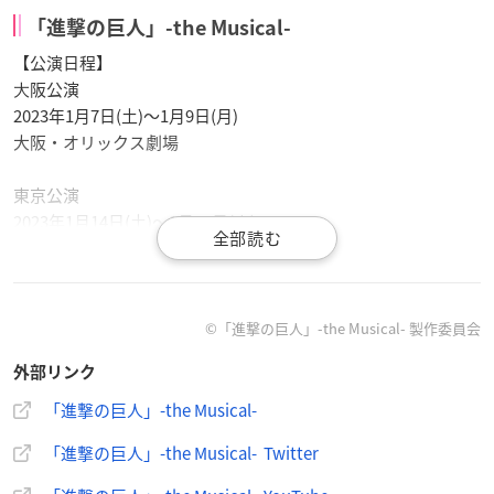
「進撃の巨人」-the Musical-
【公演日程】
⼤阪公演
2023年1月7日(土)～1月9日(月)
大阪・オリックス劇場
東京公演
2023年1月14日(土)～1月24日(火)
東京・⽇本⻘年館ホール
【チケット価格】
13,000円（全席指定／税込）
©「進撃の巨人」-the Musical- 製作委員会
外部リンク
【スタッフ】
原作：諫山創「
進撃の巨人
」（講談社「別冊少年マガジン」）
「進撃の巨人」-the Musical-
脚本：畑雅文
「進撃の巨人」-the Musical- Twitter
演出：植木豪
音楽監督：KEN THE 390