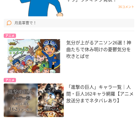
36コメント
月島軍曹で！
アニメ
気分が上がるアニソン26選！神
曲たちで休み明けの憂鬱気分を
吹きとばせ
アニメ
「進撃の巨人」キャラ一覧｜人
間・巨人162キャラ網羅【アニメ
放送分までネタバレあり】