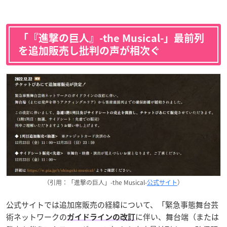
「『進撃の巨人』-the Musical-」最前列
を追加販売し批判の声が相次ぐ
（引用：「進撃の巨人」-the Musical-
公式サイト
）
公式サイトでは追加席販売の経緯について、「緊急事態舞台芸
術ネットワークの
に伴い、舞台端（または
ガイドラインの改訂