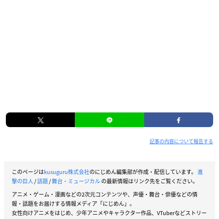
記事の内容について報告する
このページは
kusuguru株式会社
のにじめん編集部が作成・配信しています。
進
撃の巨人
/
話題
/
舞台・ミュージカル
の最新情報はリンク先をご覧ください。
アニメ・ゲーム・漫画などの2次元コンテンツや、声優・舞台・俳優などの情
報・話題をお届けする情報メディア「にじめん」。
女性向けアニメをはじめ、少年アニメやキャラクター作品、VTuberなどストリー