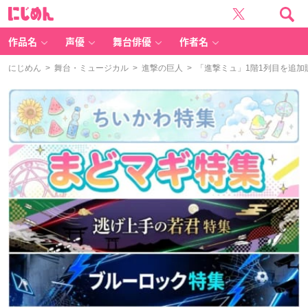
に
じ
め
ん
作品名
声優
舞台俳優
作者名
にじめん
>
舞台・ミュージカル
>
進撃の巨人
> 「進撃ミュ」1階1列目を追