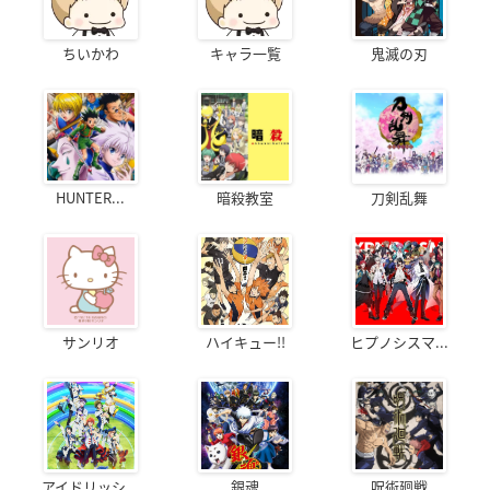
ちいかわ
キャラ一覧
鬼滅の刃
HUNTER...
暗殺教室
刀剣乱舞
サンリオ
ハイキュー!!
ヒプノシスマ...
アイドリッシ...
銀魂
呪術廻戦