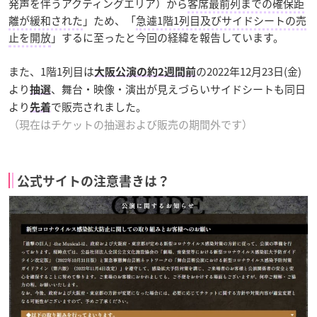
発声を伴うアクティングエリア）から
客席最前列までの確保距
離が緩和された
」ため、「
急遽1階1列目及びサイドシートの売
止を開放
」するに至ったと今回の経緯を報告しています。
また、1階1列目は
の2022年12月23日(金)
大阪公演の約2週間前
より
、舞台・映像・演出が見えづらいサイドシートも同日
抽選
より
で販売されました。
先着
（現在はチケットの抽選および販売の期間外です）
公式サイトの注意書きは？