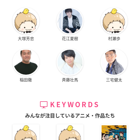
大塚芳忠
花江夏樹
村瀬歩
稲田徹
斉藤壮馬
三宅健太
KEYWORDS
みんなが注目しているアニメ・作品たち