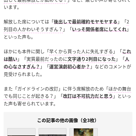
います。
解放した席については「
」「
2
後出しで最前確約モヤモヤする
列目の人かわいそうすぎん？
」「
」
いっそ関係者席にしてくれ
といった声も。
ほかにも本件に関し「
早くから買った人に失礼すぎる
」「
これ
」「
実質最前だったのに
」「
は酷い
文字通り2列目になった
人
」「
」などのコメントが
の心なさすぎん？
運営演劇初心者か？
見受けられました。
また「ガイドラインの改訂」に伴う席解放のため「
ほかの舞台
でも同じことが起きる？
」「
」といっ
改訂は不可抗力だと思う
た声も寄せられています。
この記事の他の画像（全3枚）