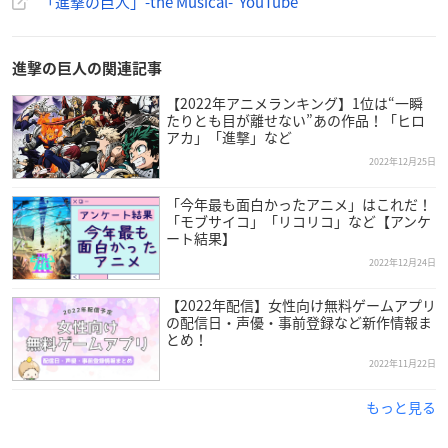
「進撃の巨人」-the Musical- YouTube
作詞：三浦香
【キャスト】
進撃の巨人の関連記事
エレン・イェーガー：岡宮来夢
【2022年アニメランキング】1位は“一瞬
ミカサ・アッカーマン：高月彩良
たりとも目が離せない”あの作品！「ヒロ
アルミン・アルレルト：小西詠斗
アカ」「進撃」など
ジャン・キルシュタイン：福澤侑
2022年12月25日
マルコ・ボット：泰江和明
「今年最も面白かったアニメ」はこれだ！
コニー・スプリンガー：中西智也
「モブサイコ」「リコリコ」など【アンケ
サシャ・ブラウス：星波
ート結果】
ハンネス：村田充
2022年12月24日
キース・シャーディス：林野健志
ディモ・リーブス：冨田昌則
【2022年配信】女性向け無料ゲームアプリ
の配信日・声優・事前登録など新作情報ま
カルラ・イェーガー：舞羽美海
とめ！
グリシャ・イェーガー：唐橋充
2022年11月22日
ハンジ・ゾエ：立道梨緒奈
リヴァイ：松田凌
もっと見る
エルヴィン・スミス：大野拓朗