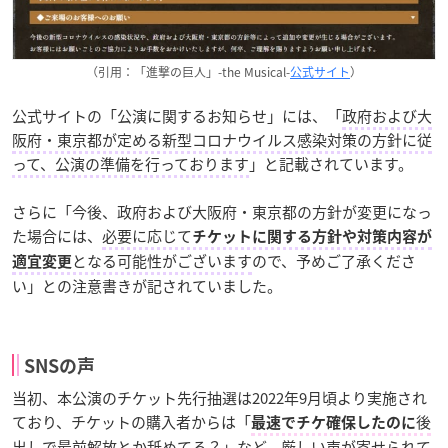
（引用：「進撃の巨人」-the Musical-
公式サイト
）
公式サイトの「公演に関するお知らせ」には、「
政府および大
阪府・東京都が定める新型コロナウイルス感染対策の方針に従
って、公演の準備を行っております
」と記載されています。
さらに「今後、政府および大阪府・東京都の方針が変更になっ
た場合には、
必要に応じて
チケットに関する方針や対策内容が
となる可能性がございます
ので、予めご了承くださ
適宜変更
い」との注意書きが記されていました。
SNSの声
当初、本公演のチケット先行抽選は2022年9月頃より実施され
ており、チケットの購入者からは「
後
最速でチケ確保したのに
出しで最前解放とか舐めてる？
」など、厳しい声が寄せられて