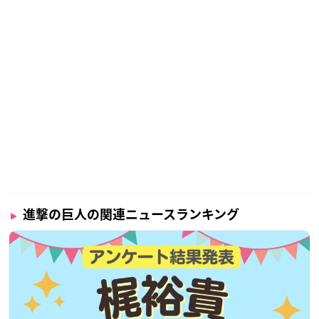
※敬称略
◥◣チケット情報🎫◢◤
#進撃ミュ
チケットぴあにて追加席販売が決定‼
緊急事態舞台芸術ネットワークのガイドラインの改訂に伴
い、急遽1階1列目及びサイドシートの売止を開放し、チケ
ットぴあにて販売いたします。
詳細は、公式サイトのニュースをご確認ください。
https://
t.co/MPy8kJOj7X
— 「
進撃の巨人
」-the Musical- (@shingekimusical)
Dece
進撃の巨人の関連ニュースランキング
mber 22, 2022