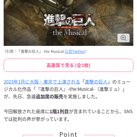
（引用：「進撃の巨人」-the Musical-
公式Twitter
）
高画質で見る (全3枚)
2023年1月に大阪・東京で上演される
「
進撃の巨人
」のミュー
ジカル化作品「『進撃の巨人』-the Musical-（進撃ミュ）」
が、先日、急遽
を実施しました。
追加席の販売
今回解放された座席に
が含まれていることから、SNS
1階1列目
では批判の声が挙がっています。
Point