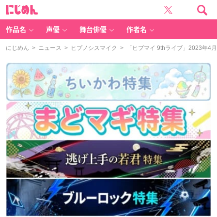
に
じ
め
ん
作品名
声優
舞台俳優
作者名
にじめん
>
ニュース
>
ヒプノシスマイク
> 「ヒプマイ 9thライブ」2023