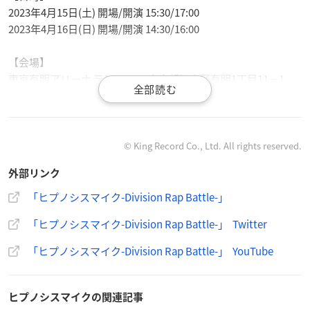
2023年4月15日(土) 開場/開演 15:30/17:00
2023年4月16日(日) 開場/開演 14:30/16:00
【会場】
東京有明アリーナ 〒135-0063 東京都江東区有明1丁目11−1
※両日とも同会場
【出演】
木村昴、石谷春貴、天﨑滉平、浅沼晋太郎、駒田航、神尾晋一
© King Record Co., Ltd. All rights reserved.
郎、白井悠介、斉藤壮馬、野津山幸宏、速水奨、木島隆一、伊
外部リンク
東健人、岩崎諒太、河西健吾、黒田崇矢、葉山翔太、榊原優
希、竹内栄治
「ヒプノシスマイク-Division Rap Battle-」
※敬称略
「ヒプノシスマイク-Division Rap Battle-」 Twitter
【チケット販売スケジュール】
「ヒプノシスマイク-Division Rap Battle-」 YouTube
HYPSTER 1次先行：2022年12月24日(土)21:30〜2023年1月10日
(火)23:59
HYPSTER 2次先行：2023年1月23日(月)12:00〜1月31日(火)23:5
ヒプノシスマイクの関連記事