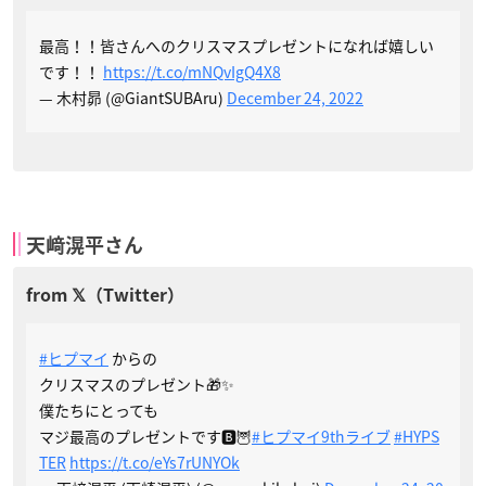
最高！！皆さんへのクリスマスプレゼントになれば嬉しい
です！！
https://t.co/mNQvIgQ4X8
— 木村昴 (@GiantSUBAru)
December 24, 2022
天﨑滉平さん
#ヒプマイ
からの
クリスマスのプレゼント🎁✨
僕たちにとっても
マジ最高のプレゼントです🅱️🦉
#ヒプマイ9thライブ
#HYPS
TER
https://t.co/eYs7rUNYOk