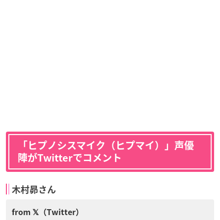
「
ヒプノシスマイク（ヒプマイ）」声優
陣がTwitterでコメント
木村昴さん