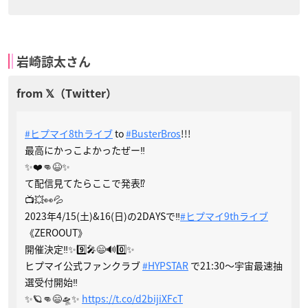
岩崎諒太さん
#ヒプマイ8thライブ
to
#BusterBros
!!!
最高にかっこよかったぜー‼️
✨❤️👊😆✨
て配信見てたらここで発表⁉️
📺💥👀💦
2023年4/15(土)&16(日)の2DAYSで‼️
#ヒプマイ9thライブ
《ZEROOUT》
開催決定‼️✨9️⃣🎤😄🔊0️⃣✨
ヒプマイ公式ファンクラブ
#HYPSTAR
で21:30〜宇宙最速抽
選受付開始‼️
✨🪐👊😄🛸✨
https://t.co/d2bijiXFcT