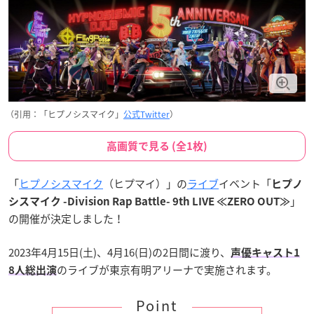
（引用：「ヒプノシスマイク」
公式Twitter
）
高画質で見る (全1枚)
「
ヒプノシスマイク
（ヒプマイ）」の
ライブ
イベント「
ヒプノ
」
シスマイク -Division Rap Battle- 9th LIVE ≪ZERO OUT≫
の開催が決定しました！
2023年4月15日(土)、4月16(日)の2日間に渡り、
声優キャスト1
のライブが東京有明アリーナで実施されます。
8人総出演
Point