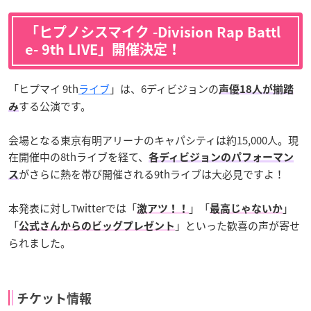
「
ヒプノシスマイク -Division Rap Battl
e- 9th LIVE
」開催決定！
「ヒプマイ 9th
ライブ
」は、6ディビジョンの
声優18人が揃踏
する公演です。
み
会場となる東京有明アリーナのキャパシティは約15,000人。現
在開催中の8thライブを経て、
各ディビジョンのパフォーマン
がさらに熱を帯び開催される9thライブは大必見ですよ！
ス
本発表に対しTwitterでは「
」「
」
激アツ！！
最高じゃないか
「
」といった歓喜の声が寄せ
公式さんからのビッグプレゼント
られました。
チケット情報