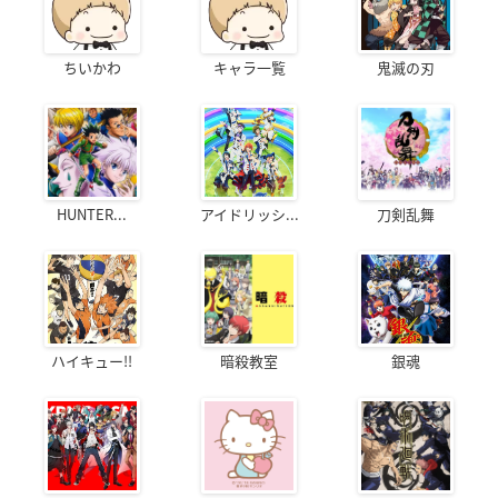
ちいかわ
キャラ一覧
鬼滅の刃
HUNTER...
アイドリッシ...
刀剣乱舞
ハイキュー!!
暗殺教室
銀魂