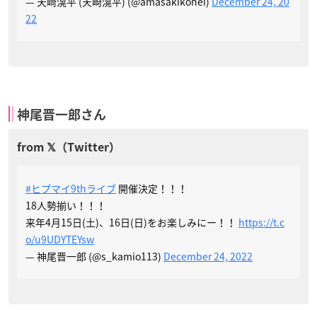
— 天﨑滉平 (天崎滉平) (@amasakikohei)
December 24, 20
22
神尾晋一郎さん
#ヒプマイ9thライブ
開催決定！！！
18人勢揃い！！！
来年4月15日(土)、16日(日)をお楽しみにー！！
https://t.c
o/u9UDYTEYsw
— 神尾晋一郎 (@s_kamio113)
December 24, 2022