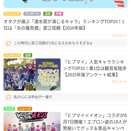
ランキング
アンケート
話題
声優
オタクが選ぶ「速水奨が演じるキャラ」ランキングTOP10！1
位は『炎の蜃気楼』直江信綱【2026年版】
14コメント
この時代に直江信綱が1位になるのおもろすぎるw
ランキング
話題
『ヒプマイ』人気キャラランキ
ングTOP10！第1位は観音坂独歩
【2025年版アンケート結果】
51コメント
私の心には帝统が一番だ
フェア
ニュース
「ヒプマイ×イオン」コラボが8
月7日開催！エプロン姿の18人が
勢揃いでグッズ＆景品キャンペ