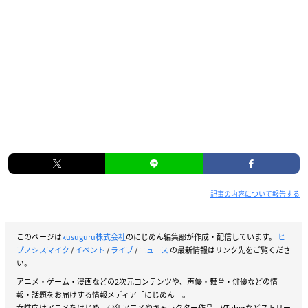
記事の内容について報告する
このページは
kusuguru株式会社
のにじめん編集部が作成・配信しています。
ヒ
プノシスマイク
/
イベント
/
ライブ
/
ニュース
の最新情報はリンク先をご覧くださ
い。
アニメ・ゲーム・漫画などの2次元コンテンツや、声優・舞台・俳優などの情
報・話題をお届けする情報メディア「にじめん」。
女性向けアニメをはじめ、少年アニメやキャラクター作品、VTuberなどストリー