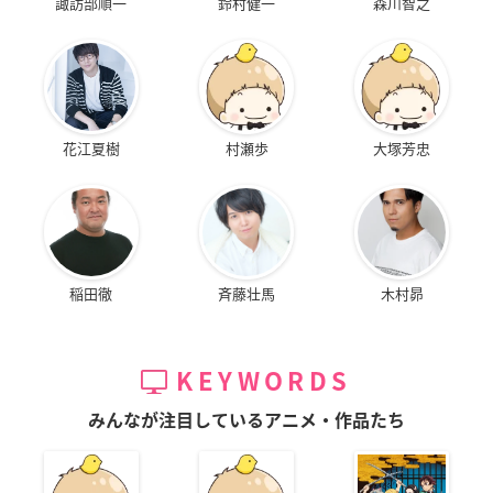
諏訪部順一
鈴村健一
森川智之
花江夏樹
村瀬歩
大塚芳忠
稲田徹
斉藤壮馬
木村昴
KEYWORDS
みんなが注目しているアニメ・作品たち