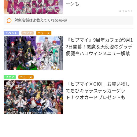
ーンも
4コメント
対象店舗はよ教えてくれ😭😭😭
イベント
カフェ
ニュース
『ヒプマイ』9周年カフェが9月1
2日開幕！悪魔＆天使姿のグラデ
便箋やハロウィンメニュー解禁
フェア
ニュース
「ヒプマイ×OIOI」お買い物し
てちびキャラステッカーゲッ
ト！クオカードプレゼントも