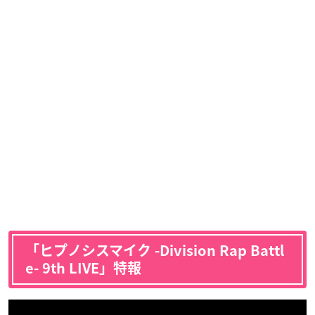
「ヒプノシスマイク -Division Rap Battl
e- 9th LIVE」特報