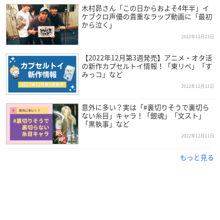
9
木村昴さん「この日からおよそ4年半」イ
HYPSTER 3次先行：2023年2月13日(月)12:00〜2月21日(火)23:5
ケブクロ声優の貴重なラップ動画に「最初
9
から泣く」
一般抽選受付：2023年3月3日(金)12:00〜3月9日(木)23:59
2022年12月23日
一般先着受付：2023年4月8日(土)12:00〜
【2022年12月第3週発売】アニメ・オタ活
の新作カプセルトイ情報！「東リベ」「す
【チケット料金】
みっコ」など
指定席 ¥13,000円（税込）
2022年12月11日
意外に多い？実は「#裏切りそうで裏切ら
ない糸目」キャラ！「銀魂」「文スト」
「黒執事」など
2022年12月11日
📣特報❗❗❗❗❗❗
#ヒプマイ9thライブ
開催決定🙌
⚡😳18人キャスト大集結🤝⚡
もっと見る
🌸4/15(土)、16(日)の2DAYS🤩✌️
🎫最速抽選は
#HYPSTER
にて
21:30より受付開始👉👉👉📱
https://t.co/hwy3SQeqVJ
pic.
twitter.com/cOvuVgjPl4
—
ヒプノシスマイク
-D.R.B-(ヒプマイ) (@hypnosismic)
De