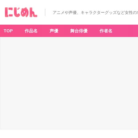
３
マ
ッ
アニメや声優、キャラクターグッズなど女性の
チ
パ
ズ
ル
-
TOP
作品名
声優
舞台俳優
作者名
ア
ニ
メ
情
報
サ
イ
ト
に
じ
め
ん