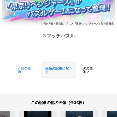
３マッチパズル
< 前の画
次の画
画像の記事に戻
像
像 >
る
この記事の他の画像（全34枚）