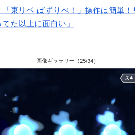
】「東リベ ぱずりべ！」操作は簡単！
ってた以上に面白い」
画像ギャラリー（25/34）