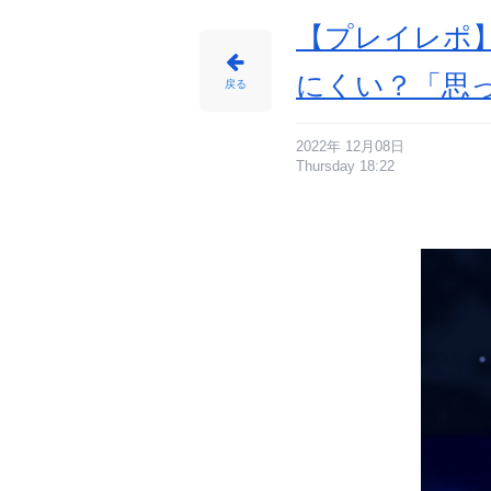
像
-
ア
【プレイレポ
ニ
メ
情
報
にくい？「思
サ
戻る
イ
ト
に
じ
め
ん
2022年 12月08日
Thursday 18:22