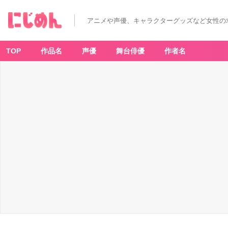
【プ
レ
イ
アニメや声優、キャラクターグッズなど女性の
レ
ポ】
「東
リ
ベ
TOP
作品名
声優
舞台俳優
作者名
ぱ
ず
り
べ！」
操
作
は
簡
単！
リ
セ
マ
ラ
は
し
に
く
い？
「思
っ
て
た
以
上
に
面
白
い」
_
2
5
番
目
の
画