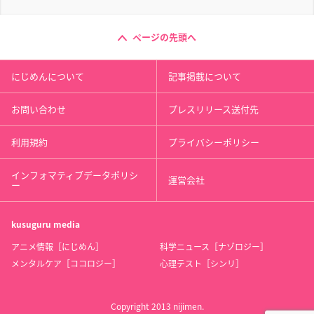
ページの先頭へ
にじめんについて
記事掲載について
お問い合わせ
プレスリリース送付先
利用規約
プライバシーポリシー
インフォマティブデータポリシ
運営会社
ー
kusuguru
media
アニメ情報［にじめん］
科学ニュース［ナゾロジー］
メンタルケア［ココロジー］
心理テスト［シンリ］
Copyright 2013 nijimen.