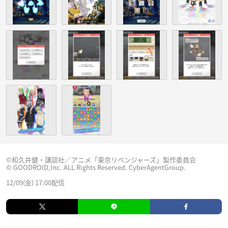
©和久井健・講談社／アニメ「東京リベンジャーズ」製作委員会
© GOODROID,Inc. ALL Rights Reserved. CyberAgentGroup.
12/09(金) 17:00配信