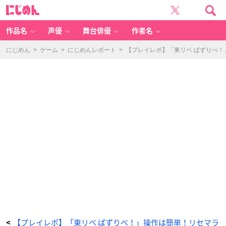
【プ
に
レ
じ
イ
め
レ
ん
ポ】
「東
作品名
声優
舞台俳優
作者名
リ
ベ
ぱ
ず
にじめん
>
ゲーム
>
にじめんレポート
>
【プレイレポ】「東リベ ぱずりべ
り
べ！」
操
作
は
簡
単！
リ
セ
マ
ラ
は
し
に
く
い？
「思
っ
て
た
以
上
に
面
白
い」
_
1
8
番
目
の
画
像
【プレイレポ】「東リベ ぱずりべ！」操作は簡単！リセマラ
<
-