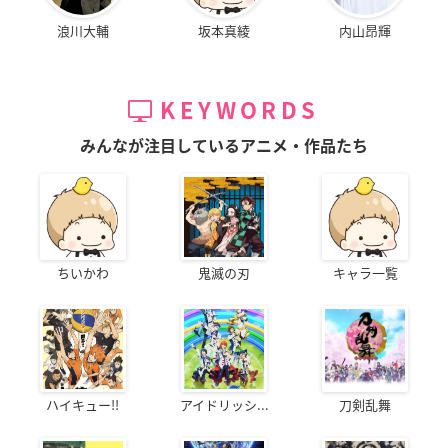
浪川大輔
坂本真綾
内山昂輝
KEYWORDS
みんなが注目しているアニメ・作品たち
ちいかわ
鬼滅の刃
キャラ一覧
ハイキュー!!
アイドリッシ...
刀剣乱舞