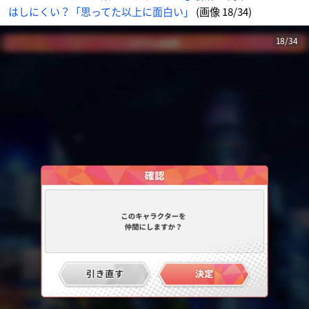
ア
はしにくい？「思ってた以上に面白い」
(画像 18/34)
ニ
メ
情
報
サ
18/34
イ
ト
に
じ
め
ん