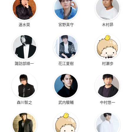
速水奨
宮野真守
木村昴
諏訪部順一
花江夏樹
村瀬歩
森川智之
武内駿輔
中村悠一