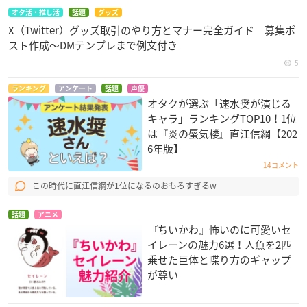
オタ活・推し活
話題
グッズ
X（Twitter）グッズ取引のやり方とマナー完全ガイド 募集ポ
スト作成〜DMテンプレまで例文付き
5
ランキング
アンケート
話題
声優
オタクが選ぶ「速水奨が演じる
キャラ」ランキングTOP10！1位
は『炎の蜃気楼』直江信綱【202
6年版】
14コメント
この時代に直江信綱が1位になるのおもろすぎるw
話題
アニメ
『ちいかわ』怖いのに可愛いセ
イレーンの魅力6選！人魚を2匹
乗せた巨体と喋り方のギャップ
が尊い