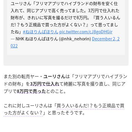
ユーリさん「フリマアプリでハイブランドの財布を安く仕
入れて、同じアプリで高く売ってました。3万円で仕入れた
財布が、きれいに写真を撮るだけで8万円。『買う人いるん
だ!？もう正規品で買った方がよくない？』って思ってまし
たね」
#ねほりんぱほりん
pic.twitter.com/cJ8goDHGir
— NHK ねほりんぱほりん (@nhk_nehorin)
December 2, 2
022
また別の転売ヤー・
は「フリマアプリでハイブラン
ユーリさん
ドの財布」を
て綺麗に写真を撮り直し、同じア
3万円で仕入れ
プリで
とのこと。
8万円で売った
これに対しユーリさんは「
買う人いるんだ!？もう正規品で買
った方がよくない？
」と思ったそうです。