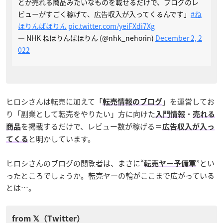
とか売れる商品みたいなものを載せるだけで、ブログのレ
ビューがすごく稼げて、広告収入が入ってくるんです」
#ね
ほりんぱほりん
pic.twitter.com/yeiFXdi7Xg
— NHK ねほりんぱほりん (@nhk_nehorin)
December 2, 2
022
ヒロシさんは転売に加えて「
」を運営してお
転売情報のブログ
り「副業として転売をやりたい」方に向けた
・
入門情報
売れる
を掲載するだけで、レビュー数が稼げる＝
商品
広告収入が入っ
と明かしています。
てくる
ヒロシさんのブログの閲覧者は、まさに“
”とい
転売ヤー予備軍
ったところでしょうか。転売ヤーの輪がここまで広がっている
とは…。