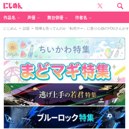
に
じ
め
ん
作品名
声優
舞台俳優
作者名
にじめん
>
話題
> 喧嘩も売ってんのか「転売ヤー」に怒り心頭のYOUさんが