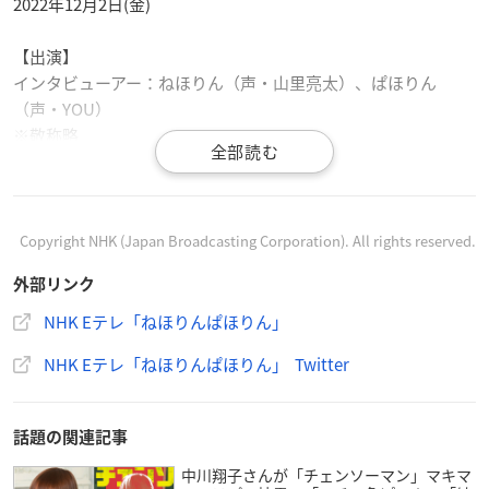
2022年12月2日(金)
【出演】
インタビューアー：ねほりん（声・山里亮太）、ぱほりん
（声・YOU）
※敬称略
Copyright NHK (Japan Broadcasting Corporation). All rights reserved.
お店に行ったら売り切れ。
外部リンク
ネットで見たら定価よりもはるかに高い値段で出品されて
いる。
NHK Eテレ「ねほりんぱほりん」
そんな経験をしたことはありますか？
NHK Eテレ「ねほりんぱほりん」 Twitter
『転売ヤー』が今回のゲストです。
Eテレ、22時00分から。
#ねほりんぱほりん
pic.twitter.co
m/UcqZNUe3tY
話題の関連記事
— NHK ねほりんぱほりん (@nhk_nehorin)
December 1, 2
中川翔子さんが「チェンソーマン」マキマ
022