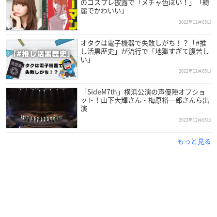
のコスプレ披露で「メチャ色ぽい！」「綺
麗でかわいい」
2022年12月05日
オタクは電子機器で失敗しがち！？「#推
し活黒歴史」が流行で「地獄すぎて腹苦し
い」
2022年12月05日
「SideM7th」横浜公演の声優陣オフショ
ット！山下大輝さん・梅原裕一郎さんら出
演
2022年12月05日
もっと見る