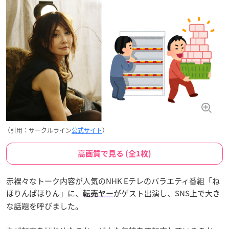
（引用：サークルライン
公式サイト
）
高画質で見る (全1枚)
赤裸々なトーク内容が人気のNHK Eテレのバラエティ番組「ね
ほりんぱほりん」に、
がゲスト出演し、SNS上で大き
転売ヤー
な話題を呼びました。