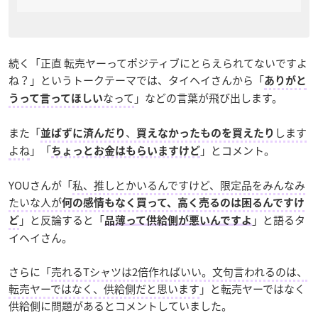
続く「正直 転売ヤーってポジティブにとらえられてないですよ
ね？」というトークテーマでは、タイヘイさんから「
ありがと
なって
」などの言葉が飛び出します。
うって言ってほしい
また「
、
します
並ばずに済んだり
買えなかったものを買えたり
よね
」「
」とコメント。
ちょっとお金はもらいますけど
YOUさんが「
私、推しとかいるんですけど、限定品をみんなみ
たいな人が
何の感情もなく買って、高く売るのは困るんですけ
」と反論すると「
」と語るタ
ど
品薄って供給側が悪いんですよ
イヘイさん。
さらに「
売れるTシャツは2倍作ればいい。文句言われるのは、
転売ヤーではなく、供給側だと思います
」と転売ヤーではなく
供給側に問題があるとコメントしていました。