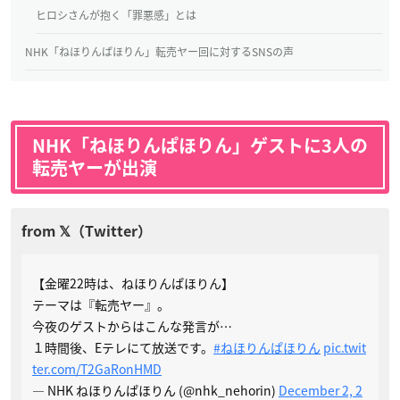
ヒロシさんが抱く「罪悪感」とは
NHK「ねほりんぱほりん」転売ヤー回に対するSNSの声
NHK「ねほりんぱほりん」ゲストに3人の
転売ヤーが出演
【金曜22時は、ねほりんぱほりん】
テーマは『転売ヤー』。
今夜のゲストからはこんな発言が…
１時間後、Eテレにて放送です。
#ねほりんぱほりん
pic.twit
ter.com/T2GaRonHMD
— NHK ねほりんぱほりん (@nhk_nehorin)
December 2, 2