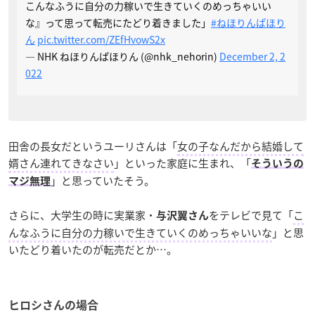
こんなふうに自分の力稼いで生きていくのめっちゃいい
な』って思って転売にたどり着きました」
#ねほりんぱほり
ん
pic.twitter.com/ZEfHvowS2x
— NHK ねほりんぱほりん (@nhk_nehorin)
December 2, 2
022
田舎の長女だというユーリさんは「
女の子なんだから結婚して
婿さん連れてきなさい
」といった家庭に生まれ、「
そういうの
」と思っていたそう。
マジ無理
さらに、大学生の時に実業家・
をテレビで見て「
こ
与沢翼さん
んなふうに自分の力稼いで生きていくのめっちゃいいな
」と思
いたどり着いたのが転売だとか…。
ヒロシさんの場合