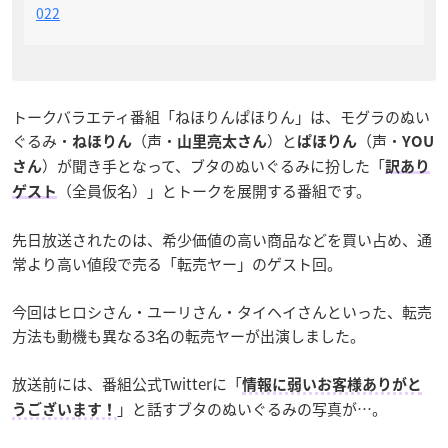
022
トークバラエティ番組「ねほりんぱほりん」は、モグラのぬい
ぐるみ・
（声・
）と
（声・
ねほりん
山里亮太さん
ぱほりん
YOU
）が聞き手となって、ブタのぬいぐるみに扮した「
さん
訳あり
（全員仮名）」とトークを展開する番組です。
ゲスト
先日放送されたのは、希少価値の高い商品などを買い占め、通
常より高い値段で売る「転売ヤー」のゲスト回。
今回はヒロシさん・ユーリさん・タイヘイさんといった、転売
方法も動機も異なる3名の転売ヤーが出演しました。
放送前には、番組公式Twitterに「
情報に弱いお客様ありがと
」と話すブタのぬいぐるみの写真が…。
うございます！