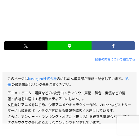
記事の内容について報告する
このページは
kusuguru株式会社
のにじめん編集部が作成・配信しています。
話
題
の最新情報はリンク先をご覧ください。
アニメ・ゲーム・漫画などの2次元コンテンツや、声優・舞台・俳優などの情
報・話題をお届けする情報メディア「にじめん」。
女性向けアニメをはじめ、少年アニメやキャラクター作品、VTuberなどストリー
マーにも幅を広げ、オタクが気になる情報を幅広くお届けしています。
さらに、アンケート・ランキング・オタ活（推し活）お役立ち情報など、女性オ
タクがワクワク楽しめるようなコンテンツも発信しています。