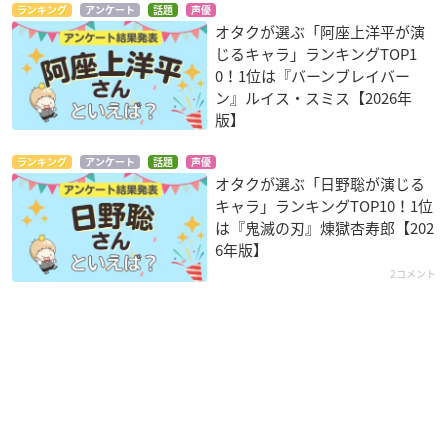
ランキング
アンケート
話題
声優
オタクが選ぶ「阿座上洋平が演
じるキャラ」ランキングTOP1
0！1位は『バーンブレイバー
ン』ルイス・スミス【2026年
版】
ランキング
アンケート
話題
声優
オタクが選ぶ「日野聡が演じる
キャラ」ランキングTOP10！1位
は『鬼滅の刃』煉󠄁獄杏寿郎【202
6年版】
2コメント