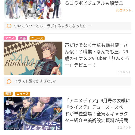
るコラボビジュアルも解禁◎
26コメント
ついにタワーともコラボするようになったか…
アニメ
声優
ニュース
声だけでなく仕草も鈴村健一さ
ん似！？職業・なんでも屋、29
歳のイケメンVTuber「りんくろ
ー」デビュー！
3コメント
イラスト顔でかすぎない?
書籍
ニュース
「アニメディア」9月号の表紙に
『ツイステ』デュース・スペー
ドが単独登場！全寮＆キャラク
ター紹介や美術設定資料が掲載
1コメント