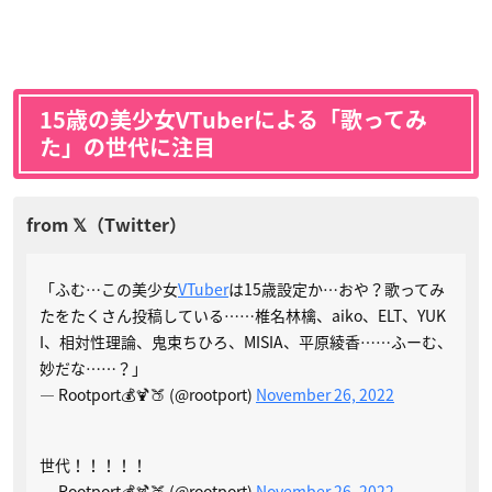
15歳の美少女VTuberによる「歌ってみ
た」の世代に注目
「ふむ…この美少女
VTuber
は15歳設定か…おや？歌ってみ
たをたくさん投稿している……椎名林檎、aiko、ELT、YUK
I、相対性理論、鬼束ちひろ、MISIA、平原綾香……ふーむ、
妙だな……？」
— Rootport💰🍹🍑 (@rootport)
November 26, 2022
世代！！！！！
— Rootport💰🍹🍑 (@rootport)
November 26, 2022