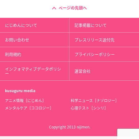
ページの先頭へ
にじめんについて
記事掲載について
お問い合わせ
プレスリリース送付先
利用規約
プライバシーポリシー
インフォマティブデータポリシ
運営会社
ー
kusuguru
media
アニメ情報［にじめん］
科学ニュース［ナゾロジー］
メンタルケア［ココロジー］
心理テスト［シンリ］
Copyright 2013 nijimen.