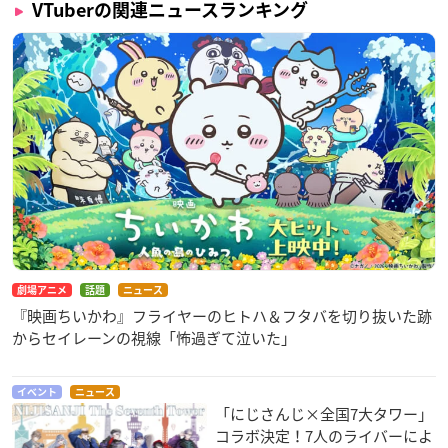
VTuberの関連ニュースランキング
劇場アニメ
話題
ニュース
『映画ちいかわ』フライヤーのヒトハ＆フタバを切り抜いた跡
からセイレーンの視線「怖過ぎて泣いた」
イベント
ニュース
「にじさんじ×全国7大タワー」
コラボ決定！7人のライバーによ