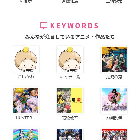
村瀬歩
斉藤壮馬
三宅健太
KEYWORDS
みんなが注目しているアニメ・作品たち
ちいかわ
キャラ一覧
鬼滅の刃
HUNTER...
暗殺教室
刀剣乱舞