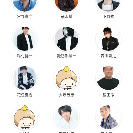
宮野真守
速水奨
下野紘
鈴村健一
諏訪部順一
森川智之
花江夏樹
大塚芳忠
稲田徹