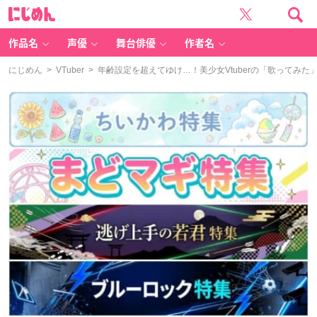
に
じ
め
ん
作品名
声優
舞台俳優
作者名
にじめん
>
VTuber
> 年齢設定を超えてゆけ…！美少女Vtuberの「歌ってみ