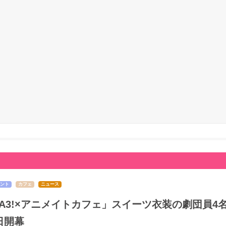
ント
カフェ
ニュース
A3!×アニメイトカフェ」スイーツ衣装の劇団員4
日開幕