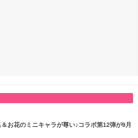
名＆お花のミニキャラが尊い♪コラボ第12弾が9月