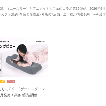
A3!』（エースリー）とアニメイトカフェのコラボ第12弾が、2026年
トカフェ池袋3号店と名古屋2号店の2店舗。全日程が抽選予約（web受
ッズ
ゲーム
してOK♪ 「ゲーミングロン
月発売！高さ7段階調整...