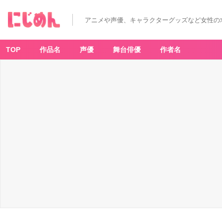
雅
血
の
アニメや声優、キャラクターグッズなど女性の
陰
陽
師
(2)
-
TOP
作品名
声優
舞台俳優
作者名
ア
ニ
メ
情
報
サ
イ
ト
に
じ
め
ん