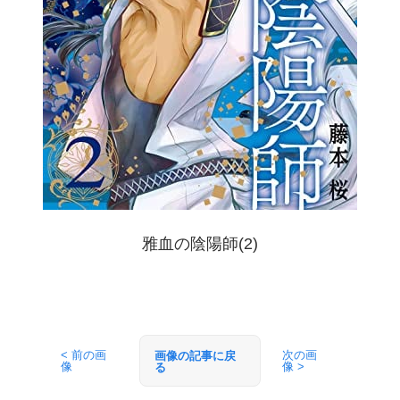
雅血の陰陽師(2)
< 前の画
次の画
画像の記事に戻
像
像 >
る