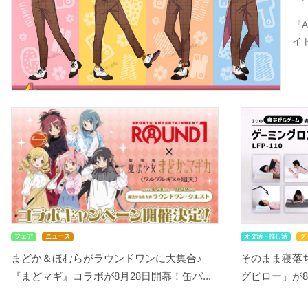
『
イ
フェア
ニュース
オタ活・推し活
グ
まどか＆ほむらがラウンドワンに大集合♪
そのまま寝落ち
『まどマギ』コラボが8月28日開幕！缶バ...
グピロー」が8