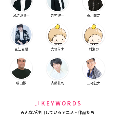
諏訪部順一
鈴村健一
森川智之
花江夏樹
大塚芳忠
村瀬歩
稲田徹
斉藤壮馬
三宅健太
KEYWORDS
みんなが注目しているアニメ・作品たち