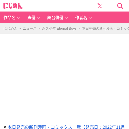
お
に
姉
じ
様
め
の
ん
V
な
作品名
声優
舞台俳優
作者名
事
情
-
ア
にじめん
>
ニュース
>
永久少年 Eternal Boys
>
本日発売の新刊漫画・コミックス
ニ
メ
情
報
サ
イ
ト
に
じ
め
ん
本日発売の新刊漫画・コミックス一覧【発売日：2022年11月
<