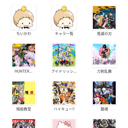
ちいかわ
キャラ一覧
鬼滅の刃
HUNTER...
アイドリッシ...
刀剣乱舞
暗殺教室
ハイキュー!!
銀魂