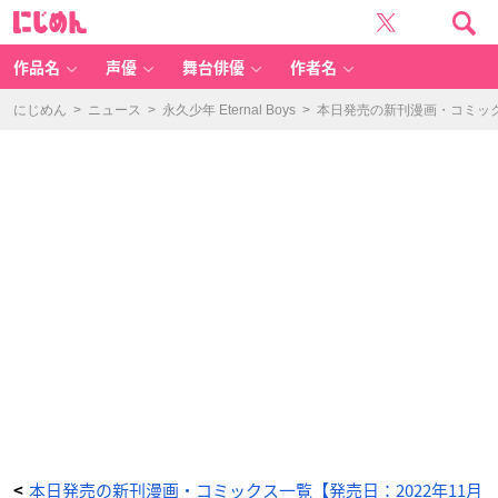
後
に
宮
じ
の
め
検
ん
屍
女
作品名
声優
舞台俳優
作者名
官
1
-
ア
にじめん
>
ニュース
>
永久少年 Eternal Boys
>
本日発売の新刊漫画・コミックス
ニ
メ
情
報
サ
イ
ト
に
じ
め
ん
本日発売の新刊漫画・コミックス一覧【発売日：2022年11月
<