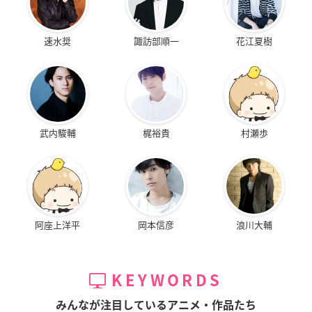
速水奨
諏訪部順一
花江夏樹
武内駿輔
梶裕貴
村瀬歩
阿座上洋平
岡本信彦
浪川大輔
KEYWORDS
みんなが注目しているアニメ・作品たち