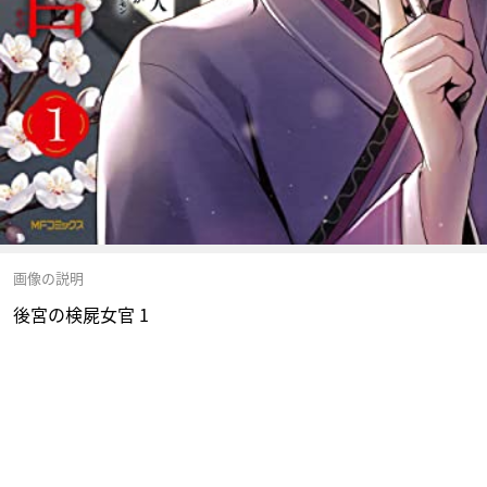
画像の説明
後宮の検屍女官 1