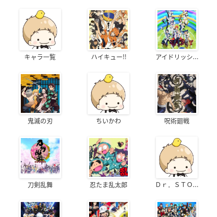
キャラ一覧
ハイキュー!!
アイドリッシ...
鬼滅の刃
ちいかわ
呪術廻戦
刀剣乱舞
忍たま乱太郎
Ｄｒ．ＳＴＯ...