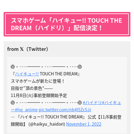
スマホゲーム「
ハイキュー!! TOUCH THE
DREAM（ハイドリ）
」配信決定！
🏐・‥…━━━・‥…━━━・‥…🏐
『
ハイキュー!!
TOUCH THE DREAM』
スマホゲームが新たに登場！
目指せ“頂の景色”――
11月8日(火)事前登録開始予定
🏐・‥…━━━・‥…━━━・‥…🏐
#ハイドリ
#ハイキュ
ー
#hq_anime
pic.twitter.com/nb4l5Zc5Jr
— 『ハイキュー!! TOUCH THE DREAM』 公式【11/8事前登
録開始】 (@haikyu_haidori)
November 1, 2022