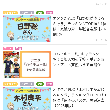
2コメント
ランキング
アンケート
話題
声優
オタクが選ぶ「日野聡が演じる
キャラ」ランキングTOP10！1位
は『鬼滅の刃』煉󠄁獄杏寿郎【202
6年版】
2コメント
アニメ
声優
『ハイキュー!!』キャラクター一
覧！登場人物を学校・ポジショ
ン・アニメ声優つきで全紹介
ランキング
アンケート
話題
声優
オタクが選ぶ「木村良平が演じ
るキャラ」ランキングTOP10！1
位は『黒子のバスケ』黄瀬涼太
【2026年版】