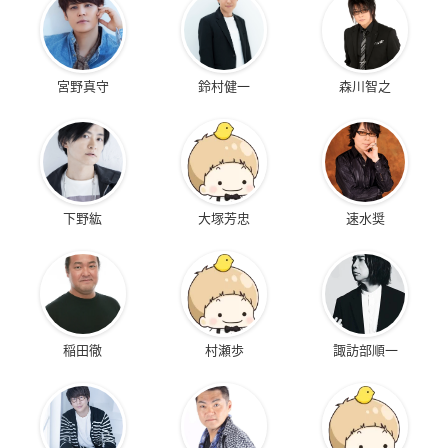
宮野真守
鈴村健一
森川智之
下野紘
大塚芳忠
速水奨
稲田徹
村瀬歩
諏訪部順一