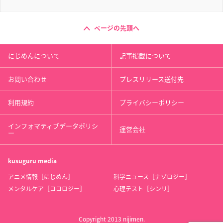
ページの先頭へ
にじめんについて
記事掲載について
お問い合わせ
プレスリリース送付先
利用規約
プライバシーポリシー
インフォマティブデータポリシ
運営会社
ー
kusuguru
media
アニメ情報［にじめん］
科学ニュース［ナゾロジー］
メンタルケア［ココロジー］
心理テスト［シンリ］
Copyright 2013 nijimen.