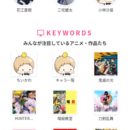
花江夏樹
三宅健太
小林沙苗
KEYWORDS
みんなが注目しているアニメ・作品たち
ちいかわ
キャラ一覧
鬼滅の刃
HUNTER...
暗殺教室
刀剣乱舞