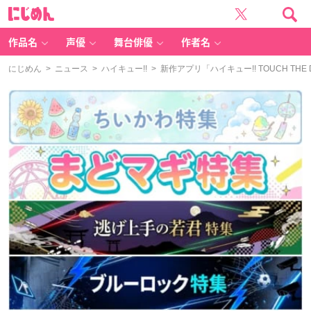
に
じ
め
ん
作品名
声優
舞台俳優
作者名
にじめん
>
ニュース
>
ハイキュー!!
> 新作アプリ「ハイキュー!! TOUCH TH