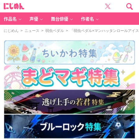
に
じ
め
ん
作品名
声優
舞台俳優
作者名
にじめん
>
ニュース
>
弱虫ペダル
> 「弱虫ペダル×マンハッタンロールアイ