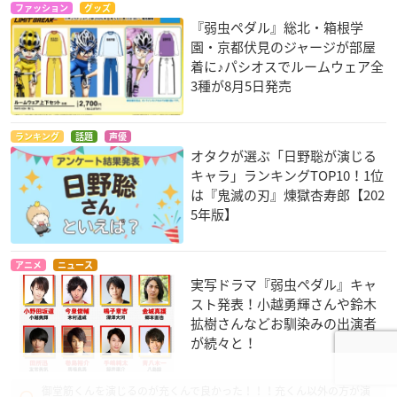
ファッション
グッズ
『弱虫ペダル』総北・箱根学
園・京都伏見のジャージが部屋
着に♪パシオスでルームウェア全
3種が8月5日発売
ランキング
話題
声優
オタクが選ぶ「日野聡が演じる
キャラ」ランキングTOP10！1位
は『鬼滅の刃』煉󠄁獄杏寿郎【202
5年版】
アニメ
ニュース
実写ドラマ『弱虫ペダル』キャ
スト発表！小越勇輝さんや鈴木
拡樹さんなどお馴染みの出演者
が続々と！
45コメント
御堂筋くんを演じるのが充くんで良かった！！！充くん以外の方が演