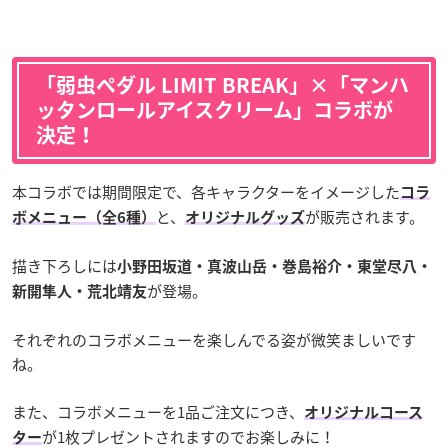
「弱虫ペダル LIMIT BREAK」×「マンハ
ッタンロールアイスクリーム」コラボが
決定！
本コラボでは期間限定で、各キャラクターをイメージした
コラ
と、
が販売されます。
ボメニュー（全6種）
オリジナルグッズ
描き下ろしには
小野田坂道・真波山岳・巻島裕介・東堂尽八・
が登場。
新開隼人・荒北靖友
それぞれのコラボメニューを楽しんでる姿が微笑ましいです
ね。
また、コラボメニューを1品ご注文につき、
オリジナルコース
が1枚プレゼントされますのでお楽しみに！
ター