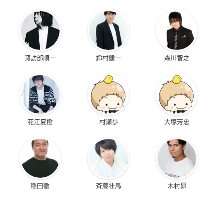
諏訪部順一
鈴村健一
森川智之
花江夏樹
村瀬歩
大塚芳忠
稲田徹
斉藤壮馬
木村昴