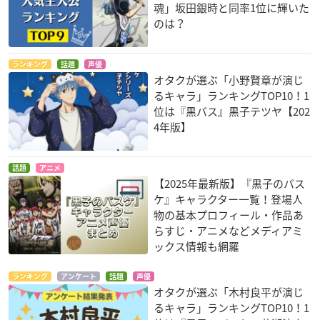
魂」坂田銀時と同率1位に輝いた
のは？
ランキング
話題
声優
オタクが選ぶ「小野賢章が演じ
るキャラ」ランキングTOP10！1
位は『黒バス』黒子テツヤ【202
4年版】
話題
アニメ
【2025年最新版】『黒子のバス
ケ』キャラクター一覧！登場人
物の基本プロフィール・作品あ
らすじ・アニメなどメディアミ
ックス情報も網羅
ランキング
アンケート
話題
声優
オタクが選ぶ「木村良平が演じ
るキャラ」ランキングTOP10！1