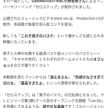
その一環として、
によるアニ
GRANRODEO feat.小野賢章さん
バーサリーソング「ゼロステップ」が制作されました。
公開されたミュージックビデオshort ver.は、Production I.Gが
制作、多田俊介監督が自ら絵コンテを担当。
新しくも「
」という懐かしさも感じられる
これぞ黒子のバスケ
映像になっています。
黒子と火神が在籍する誠凛バスケ部メンバーのバスケシーン
や、「キセキの世代」とそれぞれのチームメイトたちの
オフシ
などが盛りだくさん！
ョット
本動画を見たファンからは「
」「
涙止まらん
色褪せなさすぎて
」「
」といった感想が寄せられました。
泣ける
最高すぎたよ
「ゼロステップ」は「黒子のバスケ」の代名詞ともなった、テ
レビシリーズ第1期1クール目のオープニング主題歌「Can Do」
を彷彿とさせるような、
です！フルバージョンに
爽やかな楽曲