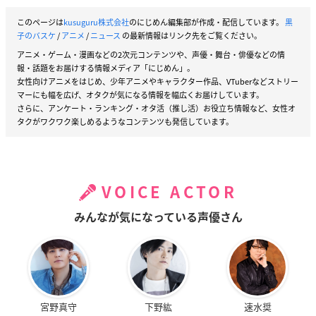
このページは
kusuguru株式会社
のにじめん編集部が作成・配信しています。
黒
子のバスケ
/
アニメ
/
ニュース
の最新情報はリンク先をご覧ください。
アニメ・ゲーム・漫画などの2次元コンテンツや、声優・舞台・俳優などの情
報・話題をお届けする情報メディア「にじめん」。
女性向けアニメをはじめ、少年アニメやキャラクター作品、VTuberなどストリー
マーにも幅を広げ、オタクが気になる情報を幅広くお届けしています。
さらに、アンケート・ランキング・オタ活（推し活）お役立ち情報など、女性オ
タクがワクワク楽しめるようなコンテンツも発信しています。
VOICE ACTOR
みんなが気になっている声優さん
宮野真守
下野紘
速水奨