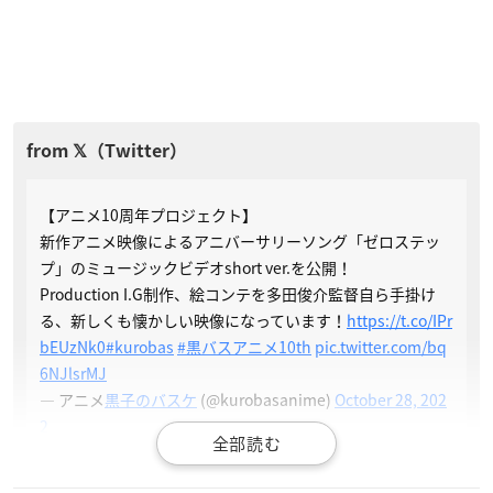
【アニメ10周年プロジェクト】
新作アニメ映像によるアニバーサリーソング「ゼロステッ
プ」のミュージックビデオshort ver.を公開！
Production I.G制作、絵コンテを多田俊介監督自ら手掛け
る、新しくも懐かしい映像になっています！
https://t.co/IPr
bEUzNk0
#kurobas
#黒バスアニメ10th
pic.twitter.com/bq
6NJlsrMJ
— アニメ
黒子のバスケ
(@kurobasanime)
October 28, 202
2