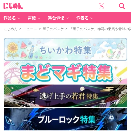
に
じ
め
ん
作品名
声優
舞台俳優
作者名
にじめん
>
ニュース
>
黒子のバスケ
> 「黒子のバスケ」赤司の乗馬や青峰の