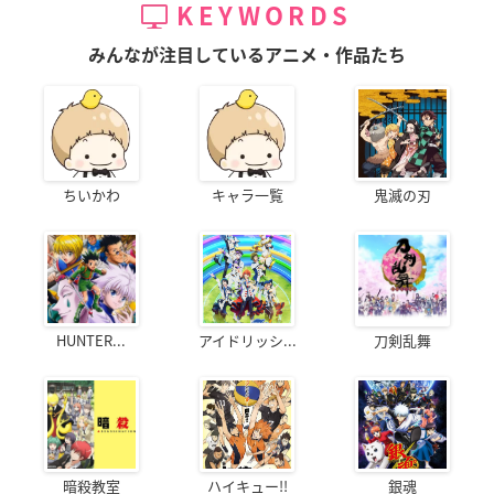
KEYWORDS
みんなが注目しているアニメ・作品たち
ちいかわ
キャラ一覧
鬼滅の刃
HUNTER...
アイドリッシ...
刀剣乱舞
暗殺教室
ハイキュー!!
銀魂