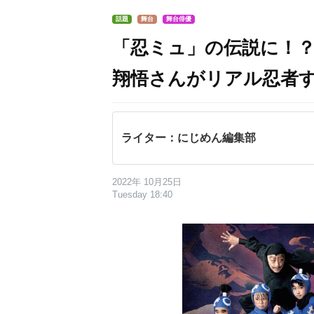
話題
舞台
舞台俳優
「忍ミュ」の伝説に！？
翔悟さんがリアル忍者
ライター：にじめん編集部
2022年 10月25日
Tuesday 18:40