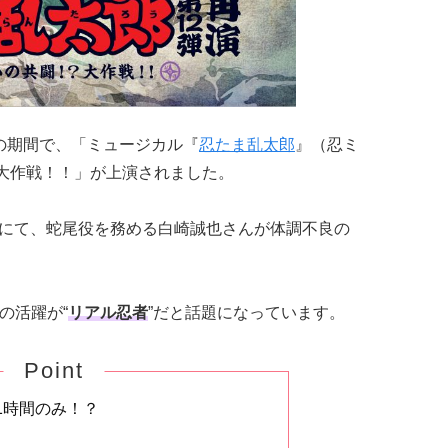
(日)の期間で、「ミュージカル『
忍たま乱太郎
』（忍ミ
 大作戦！！」が上演されました。
公演にて、蛇尾役を務める白崎誠也さんが体調不良の
んの活躍が“
リアル忍者
”だと話題になっています。
Point
1時間のみ！？