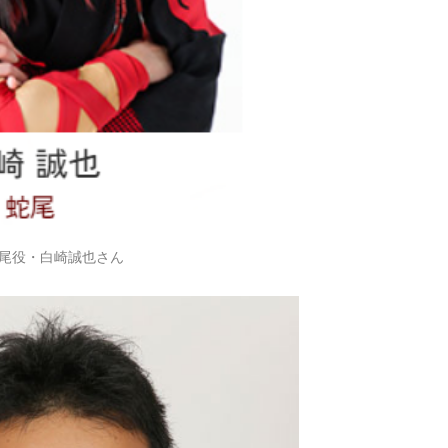
尾役・白崎誠也さん