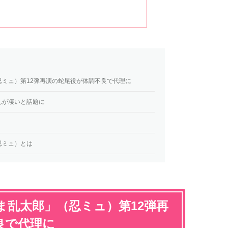
ミュ）第12弾再演の蛇尾役が体調不良で代理に
んが凄いと話題に
忍ミュ）とは
ま乱太郎」（忍ミュ）第12弾再
良で代理に