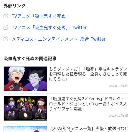
外部リンク
TVアニメ「吸血鬼すぐ死ぬ」
TVアニメ「吸血鬼すぐ死ぬ」 Twitter
メディコス・エンタテインメント_総合 Twitter
吸血鬼すぐ死ぬの関連記事
もうダ・メ・だ！「吸死」平成キャラソン
を再現した猛者現る「全身かきむしって死
にそうに」
2022年10月18日
「吸血鬼すぐ死ぬ2×Zeeny」ドラルク・
ロナルド・ジョンといつも一緒！ボイス入
りイヤフォン爆誕
2022年10月14日
【2023年冬アニメ一覧】声優・放送日など