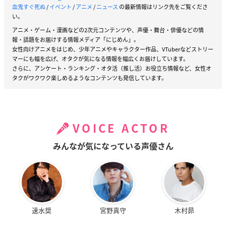
血鬼すぐ死ぬ
/
イベント
/
アニメ
/
ニュース
の最新情報はリンク先をご覧くださ
い。
アニメ・ゲーム・漫画などの2次元コンテンツや、声優・舞台・俳優などの情
報・話題をお届けする情報メディア「にじめん」。
女性向けアニメをはじめ、少年アニメやキャラクター作品、VTuberなどストリー
マーにも幅を広げ、オタクが気になる情報を幅広くお届けしています。
さらに、アンケート・ランキング・オタ活（推し活）お役立ち情報など、女性オ
タクがワクワク楽しめるようなコンテンツも発信しています。
VOICE ACTOR
みんなが気になっている声優さん
速水奨
宮野真守
木村昴