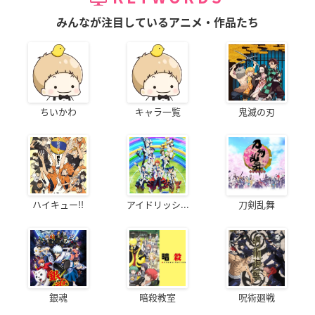
みんなが注目しているアニメ・作品たち
ちいかわ
キャラ一覧
鬼滅の刃
ハイキュー!!
アイドリッシ...
刀剣乱舞
銀魂
暗殺教室
呪術廻戦