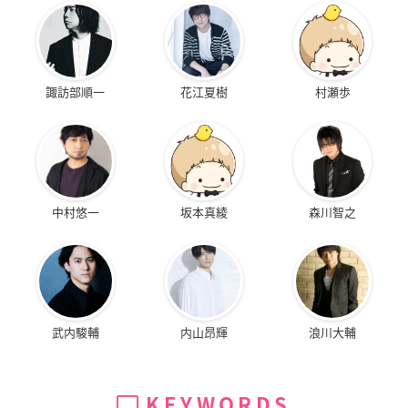
諏訪部順一
花江夏樹
村瀬歩
中村悠一
坂本真綾
森川智之
武内駿輔
内山昂輝
浪川大輔
KEYWORDS