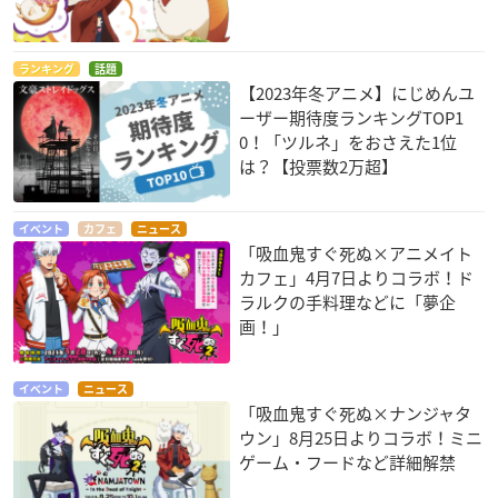
ランキング
話題
【2023年冬アニメ】にじめんユ
ーザー期待度ランキングTOP1
0！「ツルネ」をおさえた1位
は？【投票数2万超】
イベント
カフェ
ニュース
「吸血鬼すぐ死ぬ×アニメイト
カフェ」4月7日よりコラボ！ド
ラルクの手料理などに「夢企
画！」
イベント
ニュース
「吸血鬼すぐ死ぬ×ナンジャタ
ウン」8月25日よりコラボ！ミニ
ゲーム・フードなど詳細解禁