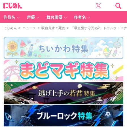
に
じ
め
ん
作品名
声優
舞台俳優
作者名
にじめん
>
ニュース
>
吸血鬼すぐ死ぬ
> 「吸血鬼すぐ死ぬ2」ドラルク・ロナ