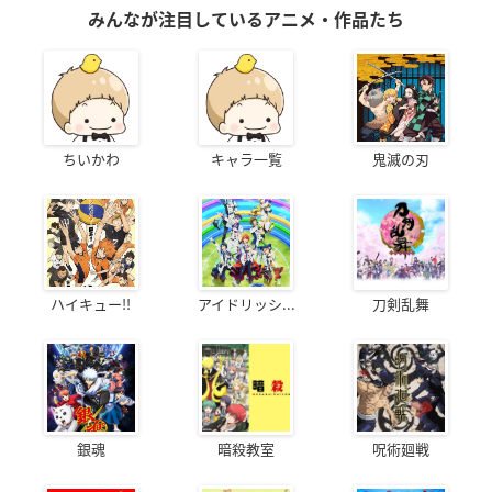
みんなが注目しているアニメ・作品たち
ちいかわ
キャラ一覧
鬼滅の刃
ハイキュー!!
アイドリッシ...
刀剣乱舞
銀魂
暗殺教室
呪術廻戦