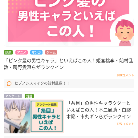
話題
アニメ
マンガ
ゲーム
「ピンク髪の男性キャラ」といえばこの人！姫宮桃李・飴村乱
数・鴫野貴澄らがランクイン
100コメント
ヒプノシスマイクの飴村乱数！！
アンケート
話題
「糸目」の男性キャラクターと
いえばこの人！不二周助・白膠
木簓・市丸ギンらがランクイン
125コメント