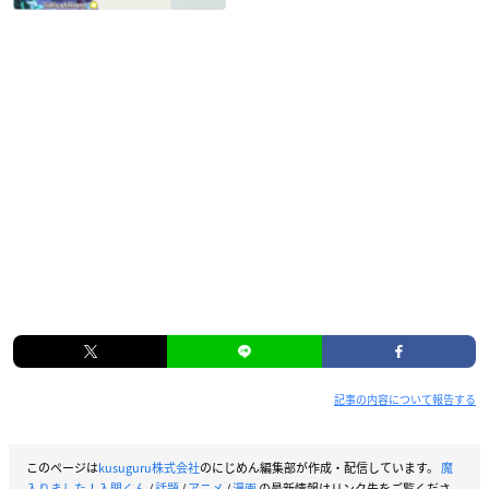
記事の内容について報告する
このページは
kusuguru株式会社
のにじめん編集部が作成・配信しています。
魔
入りました！入間くん
/
話題
/
アニメ
/
漫画
の最新情報はリンク先をご覧くださ