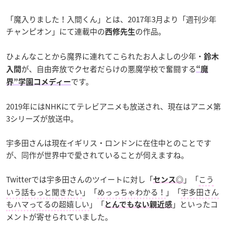
「魔入りました！入間くん」とは、2017年3月より「週刊少年
チャンピオン」にて連載中の
の作品。
西修先生
ひょんなことから魔界に連れてこられたお人よしの少年・
鈴木
が、自由奔放でクセ者だらけの悪魔学校で奮闘する
入間
“魔
です。
界”学園コメディー
2019年にはNHKにてテレビアニメも放送され、現在はアニメ第
3シリーズが放送中。
宇多田さんは現在イギリス・ロンドンに在住中とのことです
が、同作が世界中で愛されていることが伺えますね。
Twitterでは宇多田さんのツイートに対し「
」「
こう
センス◎
いう話もっと聞きたい
」「
めっっちゃわかる！
」「
宇多田さん
もハマってるの超嬉しい
」「
」といったコ
とんでもない親近感
メントが寄せられていました。