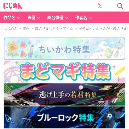
に
じ
め
ん
作品名
声優
舞台俳優
作者名
にじめん
>
漫画
>
魔入りました！入間くん
> 宇多田ヒカルさんが「魔入りま