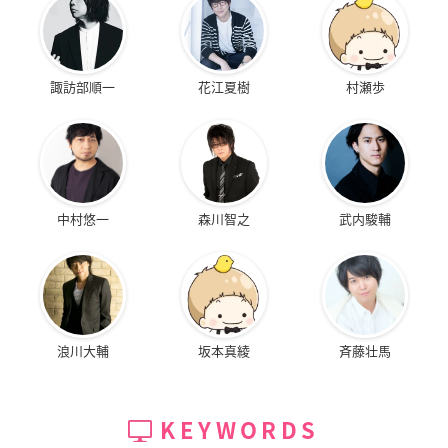
諏訪部順一
花江夏樹
村瀬歩
中村悠一
森川智之
武内駿輔
浪川大輔
坂本真綾
斉藤壮馬
KEYWORDS