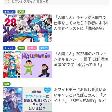
ヒプノシスマイク 白膠木簓
イラスト
話題
「入間くん」キャラが人間界で
仕事をしていたら？作者によるif
人間界イラストに「供給過多」
イラスト
話題
アニメ
マンガ
「入間くん」2022年のハロウィ
ンはキョンシー！帽子には“満漢
全席”の文字「似合ってる！」
話題
ホワイトデーにお返しを貰いた
いキャラといえばこの人！「ア
イナナ」「SPY×FAMILY」など