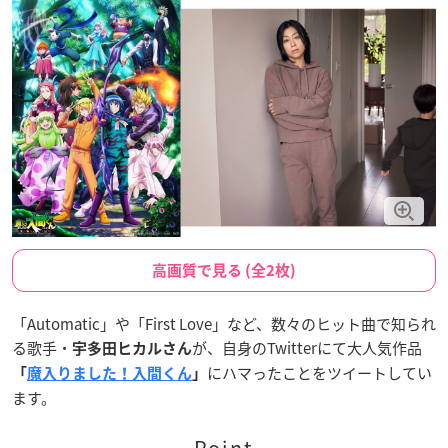
高画質で見る (全2枚)
「Automatic」や「First Love」など、数々のヒット曲で知られ
る歌手・
が、自身のTwitterにて大人気作品
宇多田ヒカルさん
にハマったことをツイートしてい
「
魔入りました！入間くん
」
ます。
Point