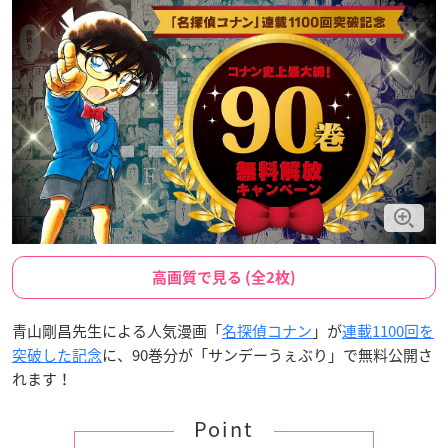
高画質で見る (全2枚)
青山剛昌先生による人気漫画「
名探偵コナン
」が
連載1100回を
突破した記念
に、90巻分が「サンデーうぇぶり」で無料公開さ
れます！
Point