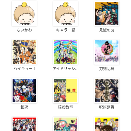
ちいかわ
キャラ一覧
鬼滅の刃
ハイキュー!!
アイドリッシ...
刀剣乱舞
銀魂
暗殺教室
呪術廻戦