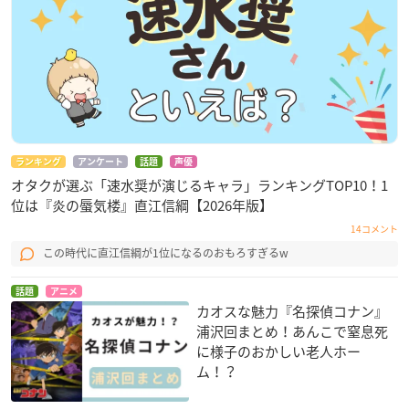
ランキング
アンケート
話題
声優
オタクが選ぶ「速水奨が演じるキャラ」ランキングTOP10！1
位は『炎の蜃気楼』直江信綱【2026年版】
14コメント
この時代に直江信綱が1位になるのおもろすぎるw
話題
アニメ
カオスな魅力『名探偵コナン』
浦沢回まとめ！あんこで窒息死
に様子のおかしい老人ホー
ム！？