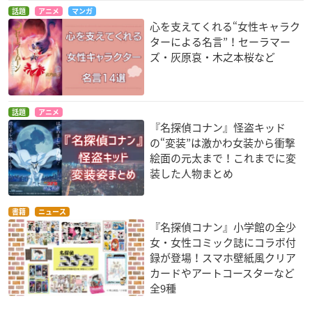
話題
アニメ
マンガ
心を支えてくれる“女性キャラク
ターによる名言”！セーラマー
ズ・灰原哀・木之本桜など
話題
アニメ
『名探偵コナン』怪盗キッド
の“変装”は激かわ女装から衝撃
絵面の元太まで！これまでに変
装した人物まとめ
書籍
ニュース
『名探偵コナン』小学館の全少
女・女性コミック誌にコラボ付
録が登場！スマホ壁紙風クリア
カードやアートコースターなど
全9種