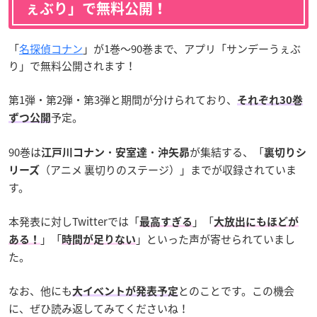
ぇぶり」で無料公開！
「
名探偵コナン
」が1巻〜90巻まで、アプリ「サンデーうぇぶ
り」で無料公開されます！
第1弾・第2弾・第3弾と期間が分けられており、
それぞれ30巻
予定。
ずつ公開
90巻は
・
・
が集結する、「
江戸川コナン
安室達
沖矢昴
裏切りシ
（アニメ 裏切りのステージ）」までが収録されていま
リーズ
す。
本発表に対しTwitterでは「
」「
最高すぎる
大放出にもほどが
」「
」といった声が寄せられていまし
ある！
時間が足りない
た。
なお、他にも
とのことです。この機会
大イベントが発表予定
に、ぜひ読み返してみてくださいね！