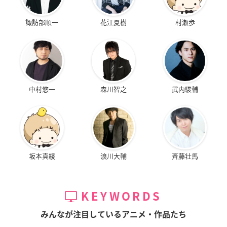
諏訪部順一
花江夏樹
村瀬歩
中村悠一
森川智之
武内駿輔
坂本真綾
浪川大輔
斉藤壮馬
KEYWORDS
みんなが注目しているアニメ・作品たち