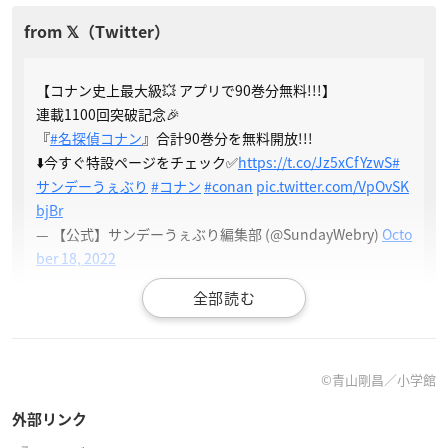
【コナン史上最大級💥 アプリで90巻分無料!!!】
連載1100回突破記念🎉
『
#名探偵コナン
』合計90巻分を無料開放!!!
⬇️今すぐ特設ページをチェック✅
https://t.co/Jz5xCfYzwS
#
サンデーうぇぶり
#コナン
#conan
pic.twitter.com/VpOvSK
bjBr
— 【公式】サンデーうぇぶり編集部 (@SundayWebry)
Octo
ber 18, 2022
©︎青山剛昌／小学館
外部リンク