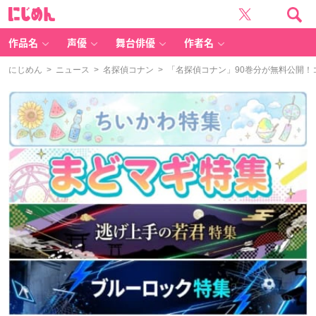
に
じ
め
ん
作品名
声優
舞台俳優
作者名
にじめん
>
ニュース
>
名探偵コナン
> 「名探偵コナン」90巻分が無料公開