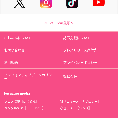
ページの先頭へ
にじめんについて
記事掲載について
お問い合わせ
プレスリリース送付先
利用規約
プライバシーポリシー
インフォマティブデータポリシ
運営会社
ー
kusuguru
media
アニメ情報［にじめん］
科学ニュース［ナゾロジー］
メンタルケア［ココロジー］
心理テスト［シンリ］