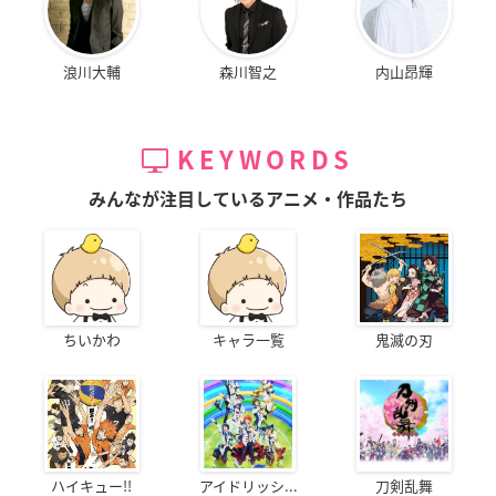
浪川大輔
森川智之
内山昂輝
KEYWORDS
みんなが注目しているアニメ・作品たち
ちいかわ
キャラ一覧
鬼滅の刃
ハイキュー!!
アイドリッシ...
刀剣乱舞