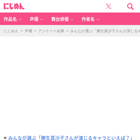
美
に
少
じ
女
め
戦
ん
士
セ
作品名
声優
舞台俳優
作者名
ー
ラ
ー
ム
にじめん
>
声優
>
アンケート結果
>
みんなが選ぶ「勝生真沙子さんが演じるキャ
ー
ン
シ
リ
ー
ズ
（海
王
み
ち
る/
セ
ー
ラ
ー
ネ
プ
チ
ュ
ー
ン）
-
ア
ニ
メ
情
報
サ
イ
ト
に
じ
め
ん
みんなが選ぶ「勝生真沙子さんが演じるキャラといえば？」
<