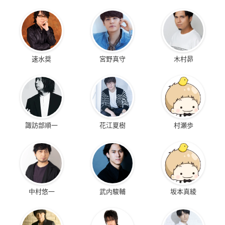
速水奨
宮野真守
木村昴
諏訪部順一
花江夏樹
村瀬歩
中村悠一
武内駿輔
坂本真綾