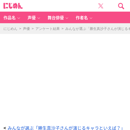
最
に
遊
じ
記
め
R
ん
E
L
作品名
声優
舞台俳優
作者名
O
A
D
B
にじめん
>
声優
>
アンケート結果
>
みんなが選ぶ「勝生真沙子さんが演じるキャ
L
A
S
T
（紗
烙
三
蔵）
-
ア
ニ
メ
情
報
サ
イ
ト
に
じ
め
ん
みんなが選ぶ「勝生真沙子さんが演じるキャラといえば？」
<