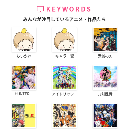
KEYWORDS
みんなが注目しているアニメ・作品たち
ちいかわ
キャラ一覧
鬼滅の刃
HUNTER...
アイドリッシ...
刀剣乱舞