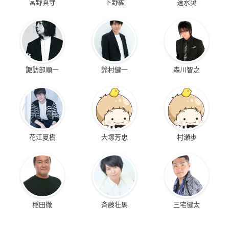
宮野真守
下野紘
速水奨
諏訪部順一
鈴村健一
森川智之
花江夏樹
大塚芳忠
村瀬歩
稲田徹
斉藤壮馬
三宅健太