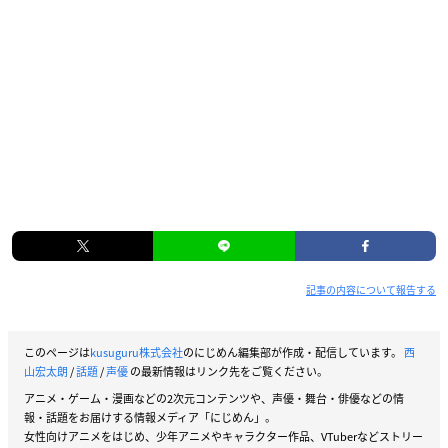
記事の内容について報告する
このページは
kusuguru株式会社
のにじめん編集部が作成・配信しています。
西
山宏太朗
/
話題
/
声優
の最新情報はリンク先をご覧ください。
アニメ・ゲーム・漫画などの2次元コンテンツや、声優・舞台・俳優などの情
報・話題をお届けする情報メディア「にじめん」。
女性向けアニメをはじめ、少年アニメやキャラクター作品、VTuberなどストリー