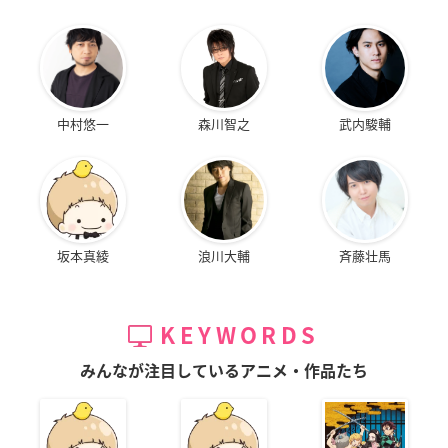
中村悠一
森川智之
武内駿輔
坂本真綾
浪川大輔
斉藤壮馬
KEYWORDS
みんなが注目しているアニメ・作品たち