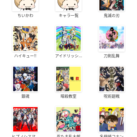
ちいかわ
キャラ一覧
鬼滅の刃
ハイキュー!!
アイドリッシ...
刀剣乱舞
銀魂
暗殺教室
呪術廻戦
ヒプノシスマ...
忍たま乱太郎
名探偵コナン