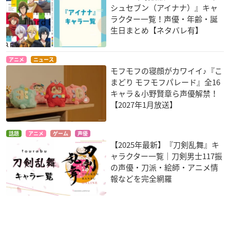
シュセブン（アイナナ）』キャ
ラクター一覧！声優・年齢・誕
生日まとめ【ネタバレ有】
アニメ
ニュース
モフモフの寝顔がカワイイ♪『こ
まどり モフモフパレード』全16
キャラ＆小野賢章ら声優解禁！
【2027年1月放送】
話題
アニメ
ゲーム
声優
【2025年最新】『刀剣乱舞』キ
ャラクター一覧｜刀剣男士117振
の声優・刀派・絵師・アニメ情
報などを完全網羅