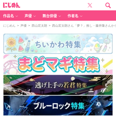
に
じ
め
ん
作品名
声優
舞台俳優
作者名
にじめん
>
声優
>
西山宏太朗
> 西山宏太朗さん「夢？」推し・藤井隆さんか