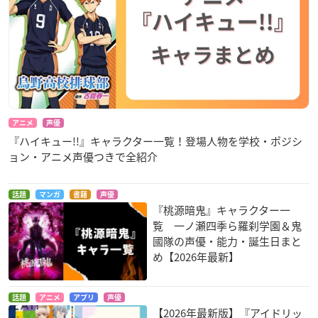
アニメ
声優
『ハイキュー!!』キャラクター一覧！登場人物を学校・ポジシ
ョン・アニメ声優つきで全紹介
話題
マンガ
書籍
声優
『桃源暗鬼』キャラクター一
覧 一ノ瀬四季ら羅刹学園＆鬼
國隊の声優・能力・誕生日まと
め【2026年最新】
話題
アニメ
アプリ
声優
【2026年最新版】『アイドリッ