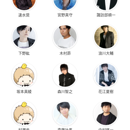
速水奨
宮野真守
諏訪部順一
下野紘
木村昴
浪川大輔
坂本真綾
森川智之
花江夏樹
村瀬歩
斉藤壮馬
中村悠一