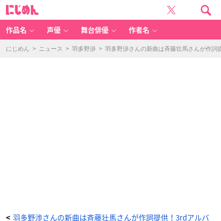
羽
に
多
じ
野
め
渉
ん
さ
ん
作品名
声優
舞台俳優
作者名
「T
O
R
U
にじめん
>
ニュース
>
羽多野渉
>
羽多野渉さんの新曲は斉藤壮馬さんが作詞提
S」
ア
ー
テ
ィ
ス
ト
写
真
-
ア
ニ
メ
情
報
サ
イ
ト
に
じ
め
ん
羽多野渉さんの新曲は斉藤壮馬さんが作詞提供！3rdアルバ
<