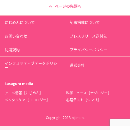
ページの先頭へ
にじめんについて
記事掲載について
お問い合わせ
プレスリリース送付先
利用規約
プライバシーポリシー
インフォマティブデータポリシ
運営会社
ー
kusuguru
media
アニメ情報［にじめん］
科学ニュース［ナゾロジー］
メンタルケア［ココロジー］
心理テスト［シンリ］
Copyright 2013 nijimen.