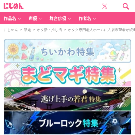
に
じ
め
ん
作品名
声優
舞台俳優
作者名
にじめん
>
話題
>
オタ活・推し活
> オタク専門老人ホームに入居希望者が続