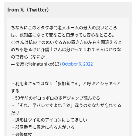
ちなみにこのオタク専門老人ホームの最大の良いところ
は、認知症になって変なこと口走っても安心なところ。
○○さんは机の上のぬいぐるみの置き方の左右を間違えると
めちゃ怒るけど介護士さんは分かってくれてる人ばかりな
ので安心（なにが
— 夏彦 (@sinatuhiko613)
October 6, 2022
・利用者さんではなく「参加者さん」と呼ぶとシャキッと
する
・50年前のボロっボロの少年ジャンプ読んでる
・「それ、早バレですよね？💢」違うのあなたが忘れてる
だけ
・遺影はツイ垢のアイコンにしてほしい
・部屋番号に異常に拘る人がいる
・最後尾杖