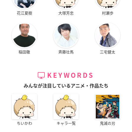
花江夏樹
大塚芳忠
村瀬歩
稲田徹
斉藤壮馬
三宅健太
KEYWORDS
みんなが注目しているアニメ・作品たち
ちいかわ
キャラ一覧
鬼滅の刃