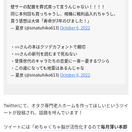
壁サーの配置を葬式席って言うんじゃない！！！！
同じ本何回も買っちゃうし、棺桶に戦利品入れちゃうし、
貰う感想は大体「寿命が3年のびました！」
— 夏彦 (@sinatuhiko613)
October 6, 2022
・○○さんの本はクソデカフォントで親切
・○○さんの新刊を読むまで死ねない
・曾孫世代のキャラたちの恋愛に一喜一憂するワシら
・この歳になっても地雷はあるんじゃな
— 夏彦 (@sinatuhiko613)
October 6, 2022
Twitterにて、
オタク専門老人ホームを作ってほしい
というツイ
ートが投稿され、話題を呼んでいます！
ツイートには「
めちゃくちゃ脳が活性化するので
毎月薄い本即