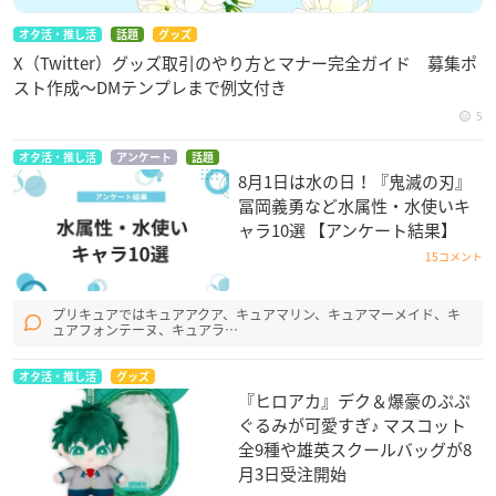
オタ活・推し活
話題
グッズ
X（Twitter）グッズ取引のやり方とマナー完全ガイド 募集ポ
スト作成〜DMテンプレまで例文付き
5
オタ活・推し活
アンケート
話題
8月1日は水の日！『鬼滅の刃』
冨岡義勇など水属性・水使いキ
ャラ10選 【アンケート結果】
15コメント
プリキュアではキュアアクア、キュアマリン、キュアマーメイド、キ
ュアフォンテーヌ、キュアラ…
オタ活・推し活
グッズ
『ヒロアカ』デク＆爆豪のぷぷ
ぐるみが可愛すぎ♪ マスコット
全9種や雄英スクールバッグが8
月3日受注開始