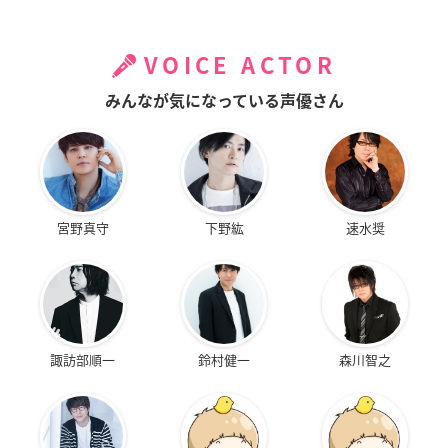
VOICE ACTOR
みんなが気になっている声優さん
宮野真守
下野紘
速水奨
諏訪部順一
鈴村健一
森川智之