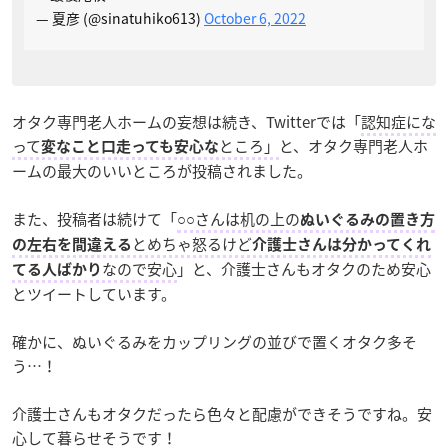
— 夏彦 (@sinatuhiko613)
October 6, 2022
オタク専門老人ホームの妄想は続き、Twitterでは「
認知症にな
って
ところ」
と、オタク専門老人ホ
変なこと口走っても安心な
ームの最大のいいところが投稿されました。
また、投稿者は続けて「
○○さんは机の上の
ぬいぐるみの置き方
とめちゃ怒るけど
の左右を間違える
介護士さんは分かってくれ
なので安心
」と、介護士さんもオタクのため安心
てる人ばかり
とツイートしています。
確かに、ぬいぐるみをカップリングの並びで置くオタク多そ
う…！
介護士さんもオタクだったら色々と配慮ができそうですね。安
心して暮らせそうです！