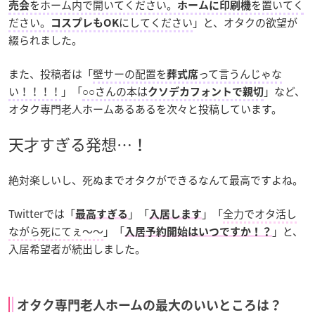
をホーム内で開いてください。
を置いてく
売会
ホームに印刷機
ださい。
にしてください
」と、オタクの欲望が
コスプレもOK
綴られました。
また、投稿者は「
壁サーの配置を
って言うんじゃな
葬式席
い！！！！
」「
○○さんの本は
」など、
クソデカフォントで親切
オタク専門老人ホームあるあるを次々と投稿しています。
天才すぎる発想…！
絶対楽しいし、死ぬまでオタクができるなんて最高ですよね。
Twitterでは「
」「
」「
全力でオタ活し
最高すぎる
入居します
ながら死にてぇ～～
」「
」と、
入居予約開始はいつですか！？
入居希望者が続出しました。
オタク専門老人ホームの最大のいいところは？