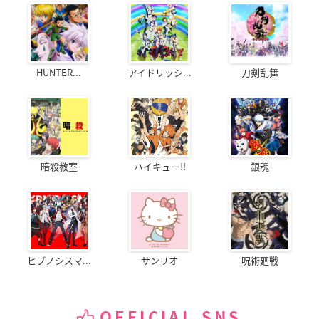
HUNTER...
アイドリッシ...
刀剣乱舞
暗殺教室
ハイキュー!!
銀魂
ヒプノシスマ...
サンリオ
呪術廻戦
OFFICIAL SNS