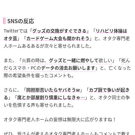
SNSの反応
Twitterでは「
」「
グッズの交換がすぐできる
リハビリ体操は
」「
」と、オタク専門老
オタ芸
カードゲーム大会も開かれそう
人ホームあるあるが次々と寄せられました。
また、「
火葬の時は、
欲しい
」「
死ん
グッズと一緒に燃やして
だらスマホ・PCの
」と、亡くなった
データの消去お願いします
際の希望条件を綴ったコメントも。
さらに、「
」「
同担拒否いたらヤバそうw
カプ厨で争いが起き
」「
」と、オタク同士の争
る
席とか部屋割り慎重にしなきゃ…
いを危惧する声も寄せられました。
オタク専門老人ホームの妄想は無限大に広がりますね！
ぜひ、皆さんが考えるオタク専門老人ホームもコメントで教え