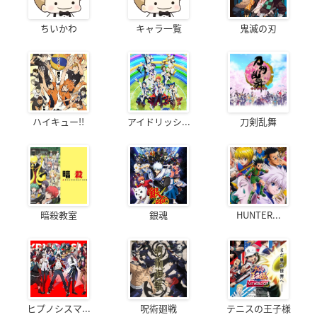
ちいかわ
キャラ一覧
鬼滅の刃
ハイキュー!!
アイドリッシ...
刀剣乱舞
暗殺教室
銀魂
HUNTER...
ヒプノシスマ...
呪術廻戦
テニスの王子様