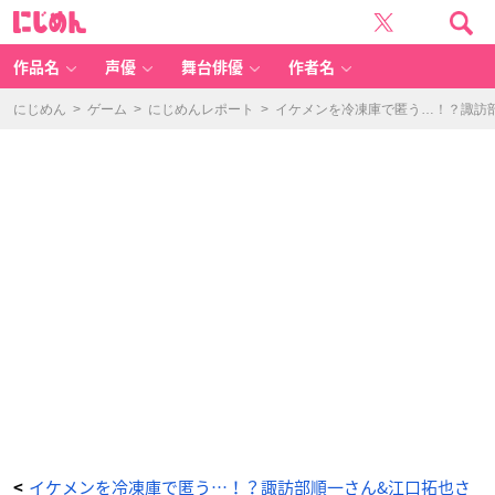
イ
に
ケ
じ
メ
め
ン
ん
を
冷
作品名
声優
舞台俳優
作者名
凍
庫
で
匿
にじめん
>
ゲーム
>
にじめんレポート
>
イケメンを冷凍庫で匿う…！？諏訪
う…！？
諏
訪
部
順
一
さ
ん
&
江
口
拓
也
さ
ん
出
演
乙
ゲ
ー
を
全
力
レ
ポ
ー
ト
◎
_
2
7
番
目
の
イケメンを冷凍庫で匿う…！？諏訪部順一さん&江口拓也さ
<
画