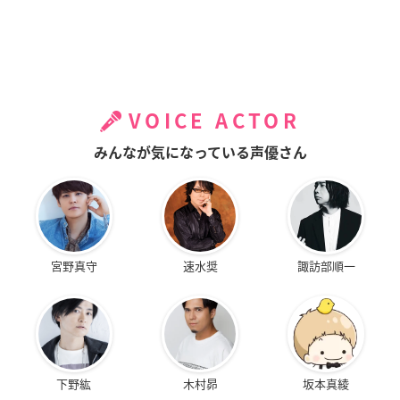
VOICE ACTOR
みんなが気になっている声優さん
宮野真守
速水奨
諏訪部順一
下野紘
木村昴
坂本真綾