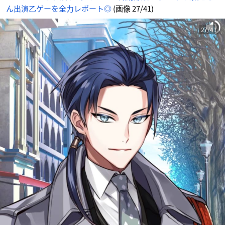
像
ん出演乙ゲーを全力レポート◎
(画像 27/41)
-
ア
ニ
メ
情
27/41
報
サ
イ
ト
に
じ
め
ん