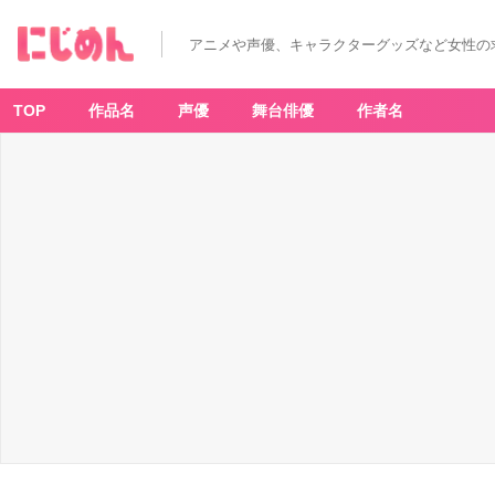
イ
ケ
メ
アニメや声優、キャラクターグッズなど女性の
ン
を
冷
凍
庫
TOP
作品名
声優
舞台俳優
作者名
で
匿
う…！？
諏
訪
部
順
一
さ
ん
&
江
口
拓
也
さ
ん
出
演
乙
ゲ
ー
を
全
力
レ
ポ
ー
ト
◎
_
7
番
目
の