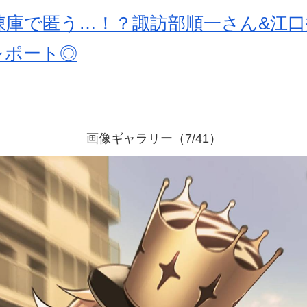
凍庫で匿う…！？諏訪部順一さん&江口
レポート◎
画像ギャラリー（7/41）