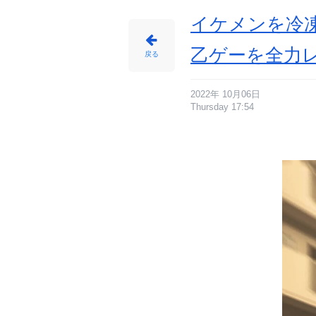
画
像
-
イケメンを冷
ア
ニ
メ
情
乙ゲーを全力
報
戻る
サ
イ
ト
に
じ
め
2022年 10月06日
ん
Thursday 17:54