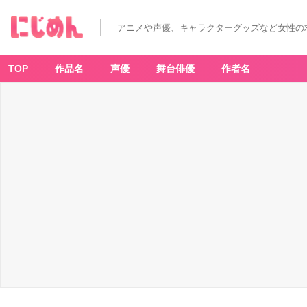
イ
ケ
メ
アニメや声優、キャラクターグッズなど女性の
ン
を
冷
凍
庫
TOP
作品名
声優
舞台俳優
作者名
で
匿
う…！？
諏
訪
部
順
一
さ
ん
&
江
口
拓
也
さ
ん
出
演
乙
ゲ
ー
を
全
力
レ
ポ
ー
ト
◎
_
1
5
番
目