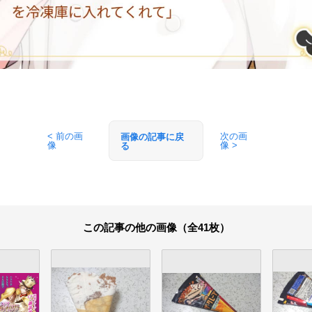
< 前の画
次の画
画像の記事に戻
像
像 >
る
この記事の他の画像（全41枚）