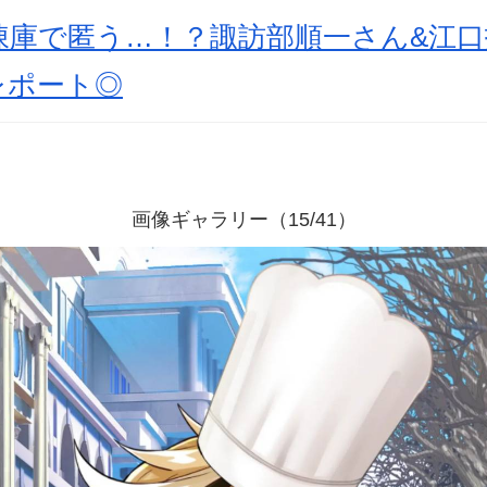
凍庫で匿う…！？諏訪部順一さん&江口
レポート◎
画像ギャラリー（15/41）