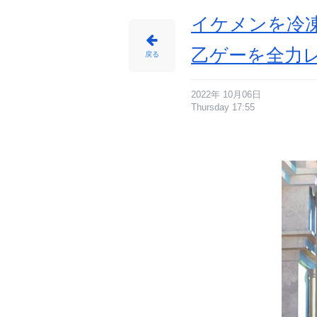
の
画
像
イケメンを冷
-
ア
ニ
メ
乙ゲーを全力
情
戻る
報
サ
イ
ト
に
じ
2022年 10月06日
め
Thursday 17:55
ん