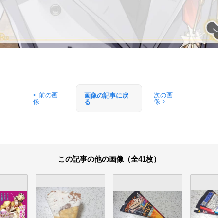
< 前の画
次の画
画像の記事に戻
像
像 >
る
この記事の他の画像（全41枚）