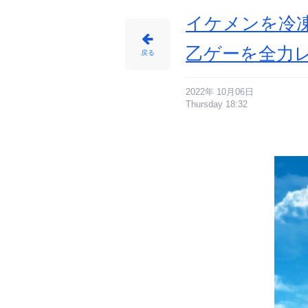
の
画
像
イケメンを冷
-
ア
ニ
メ
乙ゲーを全力
情
戻る
報
サ
イ
ト
に
じ
2022年 10月06日
め
Thursday 18:32
ん