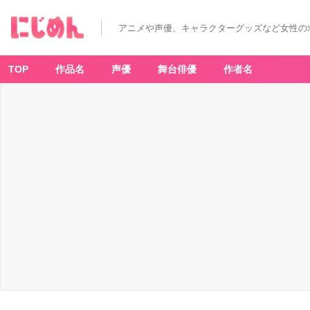
イ
ケ
メ
アニメや声優、キャラクターグッズなど女性の
ン
を
冷
凍
庫
TOP
作品名
声優
舞台俳優
作者名
で
匿
う…！？
諏
訪
部
順
一
さ
ん
&
江
口
拓
也
さ
ん
出
演
乙
ゲ
ー
を
全
力
レ
ポ
ー
ト
◎
_
2
0
番
目