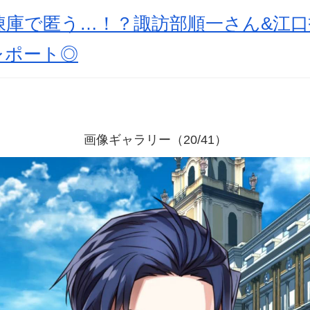
凍庫で匿う…！？諏訪部順一さん&江口
レポート◎
画像ギャラリー（20/41）