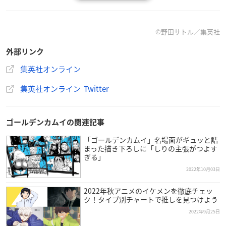
【配信情報】
Prime Video（見放題独占配信）
10月3日より毎週月曜23:00〜
©野田サトル／集英社
外部リンク
※放送・配信日時は都合により変更になる可能性がございま
す。
集英社オンライン
集英社オンライン Twitter
【イントロダクション】
杉元とアシ(リ)パの新たな旅が始まる！！
アイヌから奪われた金塊を巡る生存競争サバイバル、新章開幕
ゴールデンカムイの関連記事
ッッ！！！
「ゴールデンカムイ」名場面がギュッと詰
まった描き下ろしに「しりの主張がつよす
極寒の地・樺太で「不死身の杉元」こと杉元佐一とアイヌの少
ぎる」
女・アシ(リ)パが再会を果たした後、キロランケの死に直面し
2022年10月03日
たアシ(リ)パが金塊の謎を解く鍵を思い出し、杉元とアシ(リ)パ
の間で相棒の契約も更新されるに至った。
2022年秋アニメのイケメンを徹底チェッ
ク！タイプ別チャートで推しを見つけよう
だが、杉元が第七師団の支配下にある状況に変わりはない。
アシ(リ)パ確保の報を受けた鶴見中尉との対峙が迫る中、共に
2022年9月25日
過酷な旅を生き抜いた白石由竹、谷垣源次郎、月島軍曹、鯉登