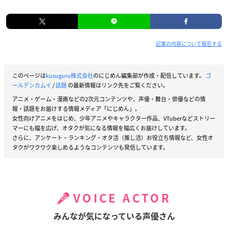
記事の内容について報告する
このページは
kusuguru株式会社
のにじめん編集部が作成・配信しています。
ゴ
ールデンカムイ
/
話題
の最新情報はリンク先をご覧ください。
アニメ・ゲーム・漫画などの2次元コンテンツや、声優・舞台・俳優などの情
報・話題をお届けする情報メディア「にじめん」。
女性向けアニメをはじめ、少年アニメやキャラクター作品、VTuberなどストリー
マーにも幅を広げ、オタクが気になる情報を幅広くお届けしています。
さらに、アンケート・ランキング・オタ活（推し活）お役立ち情報など、女性オ
タクがワクワク楽しめるようなコンテンツも発信しています。
VOICE ACTOR
みんなが気になっている声優さん