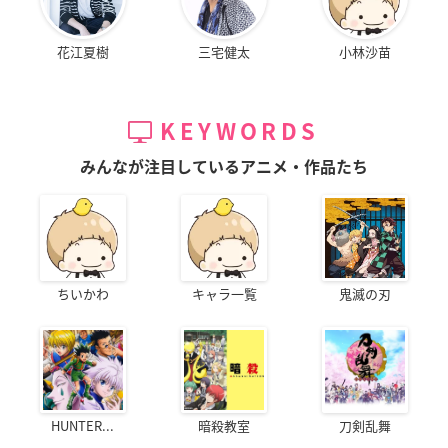
花江夏樹
三宅健太
小林沙苗
KEYWORDS
みんなが注目しているアニメ・作品たち
ちいかわ
キャラ一覧
鬼滅の刃
HUNTER...
暗殺教室
刀剣乱舞