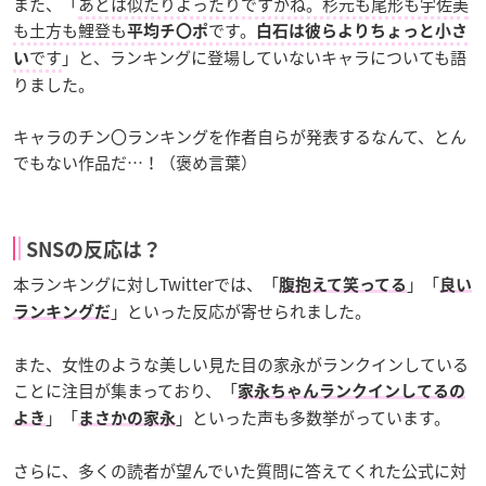
また、「
あとは似たりよったりですかね。杉元も尾形も宇佐美
も土方も鯉登も
です。
平均チ〇ポ
白石は彼らよりちょっと小さ
です
」と、ランキングに登場していないキャラについても語
い
りました。
キャラのチン〇ランキングを作者自らが発表するなんて、とん
でもない作品だ…！（褒め言葉）
SNSの反応は？
本ランキングに対しTwitterでは、「
」「
腹抱えて笑ってる
良い
」といった反応が寄せられました。
ランキングだ
また、女性のような美しい見た目の家永がランクインしている
ことに注目が集まっており、「
家永ちゃんランクインしてるの
」「
」といった声も多数挙がっています。
よき
まさかの家永
さらに、多くの読者が望んでいた質問に答えてくれた公式に対