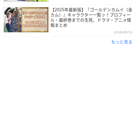
少尉は各々の目的や役目に従ってどのように動くのか？
【2025年最新版】『ゴールデンカムイ（金
一方、第七師団と金塊の争奪戦を繰り広げる新撰組「鬼の副
カム）』キャラクター一覧ッ！プロフィー
ル・最終巻までの生死、ドラマ・アニメ情
長」土方歳三の一味は、引き続き残った刺青人皮の捜索を継
報まとめ
続。
2025年4月07日
さらに、杉元らの前から姿を消した尾形百之助の存在も情勢に
もっと見る
影響を及ぼす可能性を秘める。
北の大地を舞台に再び加熱していく一攫千金サバイバルの行方
から目が離せない！
【スタッフ】
原作：野田サトル（集英社ヤングジャンプ コミックス刊）
チーフディレクター：すがはらしずたか
シリーズ構成：高木登
キャラクターデザイン：山川拓己
美術監督：古賀徹
色彩設計：福田由布子
撮影監督：織田頼信
編集：池田康隆