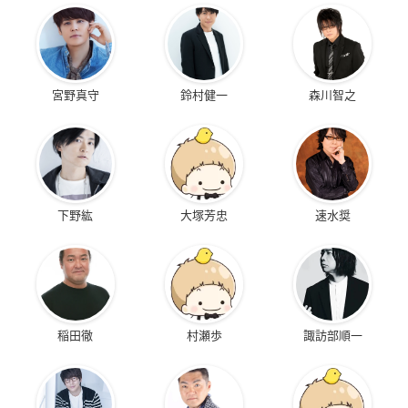
宮野真守
鈴村健一
森川智之
下野紘
大塚芳忠
速水奨
稲田徹
村瀬歩
諏訪部順一