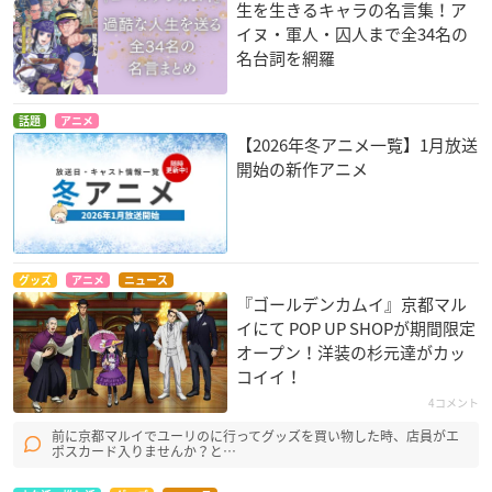
生を生きるキャラの名言集！ア
谷垣源次郎：細谷佳正
イヌ・軍人・囚人まで全34名の
牛山辰馬：乃村健次
名台詞を網羅
永倉新八：菅生隆之
二階堂浩平：杉田智和
宇佐美上等兵：松岡禎丞
話題
アニメ
【2026年冬アニメ一覧】1月放送
月島軍曹：竹本英史
開始の新作アニメ
鯉登少尉：小西克幸
※敬称略
グッズ
アニメ
ニュース
『ゴールデンカムイ』京都マル
イにて POP UP SHOPが期間限定
祝☆『
ゴールデンカムイ
』TVアニメ第四期10月3日(月)より
オープン！洋装の杉元達がカッ
放送開始！ 放送を記念して野田サトル先生のインタビュ
コイイ！
ーを本日より４日連続で公開／『ゴールデンカムイ』最終
4コメント
巻ラストの真相…野田サトル１万字インタビュー①
#集英社
前に京都マルイでユーリのに行ってグッズを買い物した時、店員がエ
オンライン
#ヤングジャンプ
#ゴールデンカムイ
https://t.c
ポスカード入りませんか？と…
o/JVA0YBIpF7
— 集英社オンライン (@shueisha_online)
September 29, 2