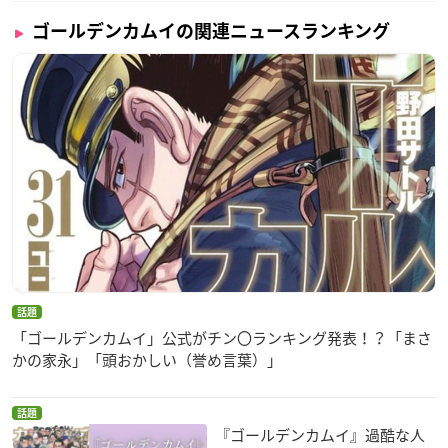
音響監督：明田川仁
音響制作：マジックカプセル
ゴールデンカムイの関連ニュースランキング
アイヌ語監修：中川裕
ロシア語監修：Eugenio Uzhinin
音楽：末廣健一郎
オープニングテーマ：ALI「NEVER SAY GOODBYE feat. Mumm
y-D」
エンディングテーマ：THE SPELLBOUND「すべてがそこにあ
りますように。」
アニメーション制作：ブレインズ・ベース
製作：
ゴールデンカムイ
製作委員会
【キャスト】
話題
杉元佐一：小林親弘
「ゴールデンカムイ」公式がチン〇ランキング発表！？「まさ
アシ(リ)パ：白石晴香
かの家永」「頭おかしい（誉め言葉）」
白石由竹：伊藤健太郎
鶴見中尉：大塚芳忠
土方歳三：中田譲治
話題
『ゴールデンカムイ』過酷な人
尾形百之助：津田健次郎