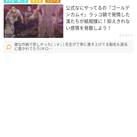
オタ活・推し活
グッズ
ニュース
022
公式なにやってるの『ゴールデ
ンカムイ』ラッコ鍋で発情した
漢たちが紙相撲に！抑えきれな
い感情を発散しよう！
5コメント
雑な作画で悲しかった( ；∀；) 先生が丁寧に書き上げてる胸毛も適当
に書かれてたり(キロ…