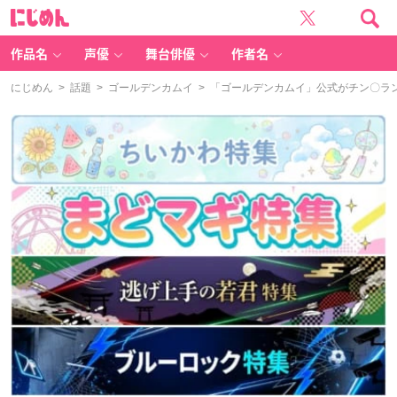
に
じ
め
ん
作品名
声優
舞台俳優
作者名
にじめん
>
話題
>
ゴールデンカムイ
> 「ゴールデンカムイ」公式がチン〇ラ