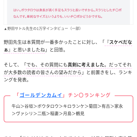
▲野田サトル先生の1万字インタビュー（一部）
野田先生は本質問が一番多かったことに対し、「
『
スケベだな
』と思いましたね
」と回答。
ぁ
そして、「
でも、その質問にも
。だってそれ
真剣に考えました
が大多数の読者の皆さんの望みだから
」と前置きをし、ランキ
ングを発表。
「
ゴールデンカムイ
」チン〇ランキング
牛山＞谷垣＞ボウタロウ＞キロランケ＞菊田＞有古＞家永
＞ヴァシリ＞二瓶＞稲妻＞月島＞鶴見