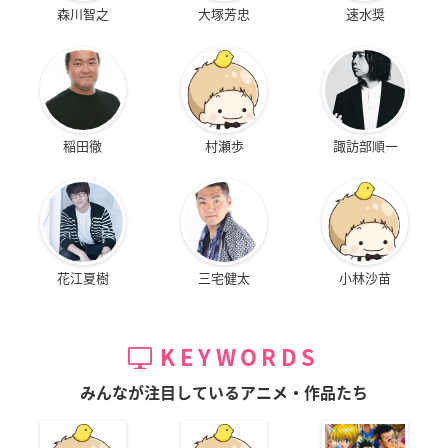
森川智之
大塚芳忠
速水奨
稲田徹
村瀬歩
諏訪部順一
花江夏樹
三宅健太
小林沙苗
KEYWORDS
みんなが注目しているアニメ・作品たち