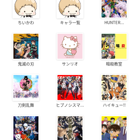
ちいかわ
キャラ一覧
HUNTER...
鬼滅の刃
サンリオ
暗殺教室
刀剣乱舞
ヒプノシスマ...
ハイキュー!!