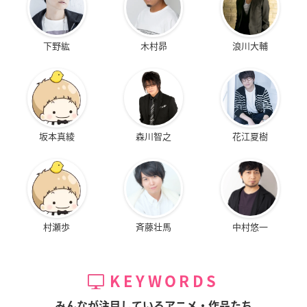
下野紘
木村昴
浪川大輔
坂本真綾
森川智之
花江夏樹
村瀬歩
斉藤壮馬
中村悠一
KEYWORDS
みんなが注目しているアニメ・作品たち