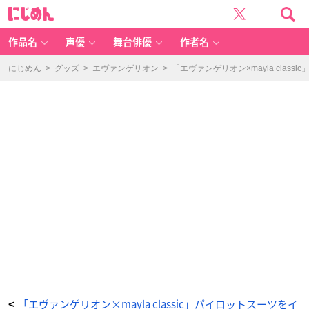
「エ
に
ヴ
じ
ァ
め
ン
ん
ゲ
リ
作品名
声優
舞台俳優
作者名
オ
ン」
×
「m
にじめん
>
グッズ
>
エヴァンゲリオン
>
「エヴァンゲリオン×mayla cla
a
yl
a
cl
a
ss
ic
（マ
イ
ラ
ク
ラ
シ
ッ
ク）」
0
5
真
希
波・
マ
リ・
イ
ラ
ス
ト
リ
ア
ス
-
ア
ニ
メ
情
「エヴァンゲリオン×mayla classic」パイロットスーツをイ
<
報