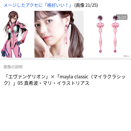
サ
メージしたアクセに「格好いい！」
(画像 21/25)
イ
ト
に
じ
め
21/25
ん
画像の説明
「エヴァンゲリオン」×「mayla classic（マイラクラシッ
ク）」05 真希波・マリ・イラストリアス