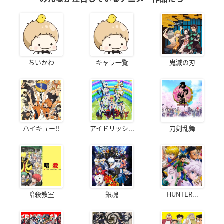
ちいかわ
キャラ一覧
鬼滅の刃
ハイキュー!!
アイドリッシ...
刀剣乱舞
暗殺教室
銀魂
HUNTER...