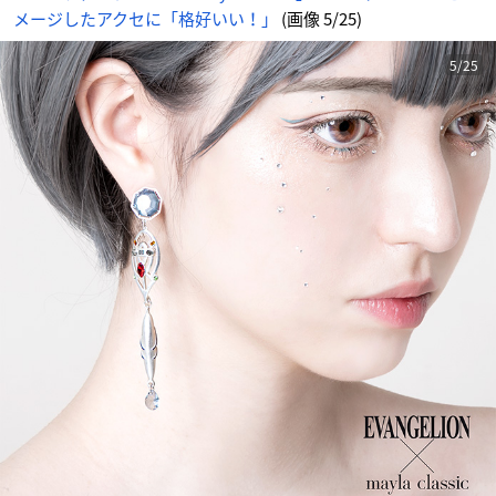
情
メージしたアクセに「格好いい！」
(画像 5/25)
報
サ
イ
ト
に
5/25
じ
め
ん