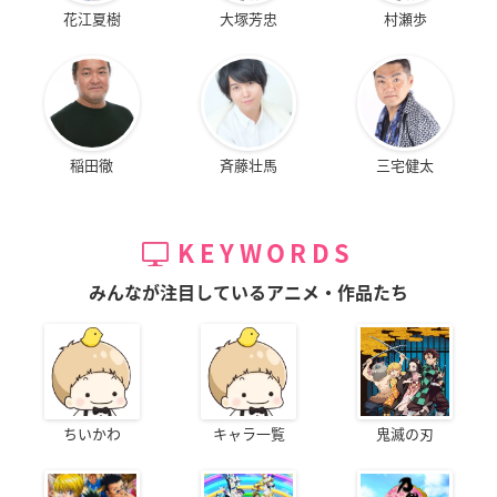
花江夏樹
大塚芳忠
村瀬歩
稲田徹
斉藤壮馬
三宅健太
KEYWORDS
みんなが注目しているアニメ・作品たち
ちいかわ
キャラ一覧
鬼滅の刃