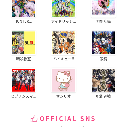
HUNTER...
アイドリッシ...
刀剣乱舞
暗殺教室
ハイキュー!!
銀魂
ヒプノシスマ...
サンリオ
呪術廻戦
OFFICIAL SNS