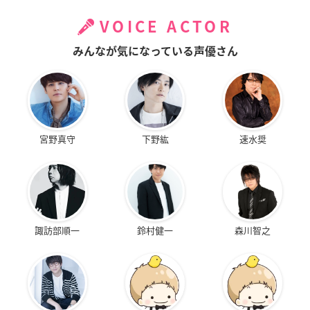
VOICE ACTOR
みんなが気になっている声優さん
宮野真守
下野紘
速水奨
諏訪部順一
鈴村健一
森川智之