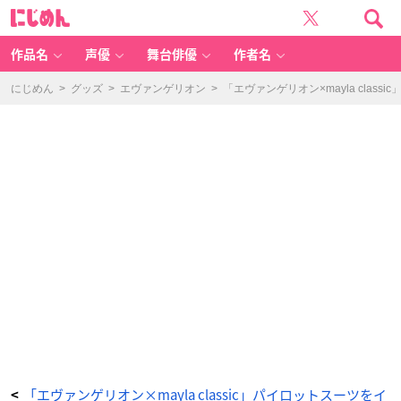
「エ
に
ヴ
じ
ァ
め
ン
ん
ゲ
リ
作品名
声優
舞台俳優
作者名
オ
ン」
×
「m
にじめん
>
グッズ
>
エヴァンゲリオン
>
「エヴァンゲリオン×mayla cla
a
yl
a
cl
a
ss
ic
（マ
イ
ラ
ク
ラ
シ
ッ
ク）」
ア
イ
コ
ニ
ッ
ク
イ
ヤ
オ
ブ
ジ
ェ
綾
波
レ
イ
-
ア
ニ
「エヴァンゲリオン×mayla classic」パイロットスーツをイ
<
メ