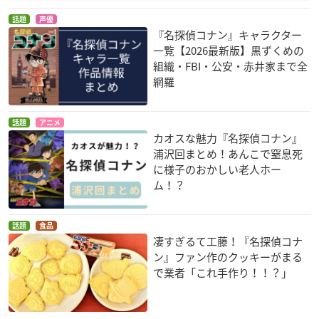
話題
声優
『名探偵コナン』キャラクター
一覧【2026最新版】黒ずくめの
組織・FBI・公安・赤井家まで全
網羅
話題
アニメ
カオスな魅力『名探偵コナン』
浦沢回まとめ！あんこで窒息死
に様子のおかしい老人ホー
ム！？
話題
食品
凄すぎるて工藤！『名探偵コナ
ン』ファン作のクッキーがまる
で業者「これ手作り！！？」