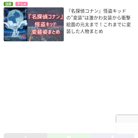
話題
アニメ
『名探偵コナン』怪盗キッド
の“変装”は激かわ女装から衝撃
絵面の元太まで！これまでに変
装した人物まとめ