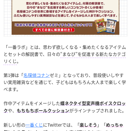
「一番ラボ」とは、思わず欲しくなる・集めたくなるアイテム
とセットの解説書で、日々の
“まなび”を促進する新たなカテゴ
リくじ
。
第1弾は「
名探偵コナン
ゼミ」となっており、普段使いしやす
い実用雑貨などを通じて、子どもはもちろん大人まで楽しく学
べます。
作中アイテムをイメージした
蝶ネクタイ型変声機ボイスクロッ
や、
がラインナップされました。
ク
もちもちボールクッション
新しい形の
一番くじ
にTwitterでは、「
」「
楽しそう
めっちゃ