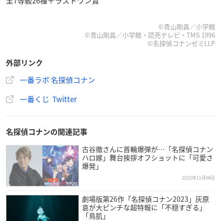
全7等級26種＋ラストワン賞
©︎青山剛昌／小学館
©︎青山剛昌／小学館・読売テレビ・TMS 1996
©︎名探偵コナンゼミLLP
外部リンク
一番ラボ 名探偵コナン
一番くじ Twitter
名探偵コナンの関連記事
古谷徹さんに首輪爆弾が…「名探偵コナン
ハロ嫁」舞台挨拶オフショットに「可愛さ
爆発」
2022年11月08日
劇場版第26作「名探偵コナン2023」灰原
哀が大ピンチな超特報に「不穏すぎる」
「鳥肌」