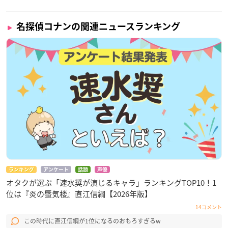
名探偵コナンの関連ニュースランキング
ランキング
アンケート
話題
声優
オタクが選ぶ「速水奨が演じるキャラ」ランキングTOP10！1
位は『炎の蜃気楼』直江信綱【2026年版】
14コメント
この時代に直江信綱が1位になるのおもろすぎるw