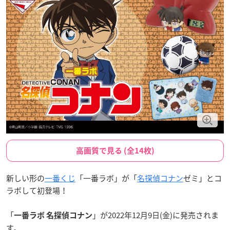
高画質で見る (全14枚)
新しい形の
一番くじ
「一番ラボ」が「
名探偵コナン
ゼミ」とコ
ラボして初登場！
「
」が2022年12月9日(金)に発売されま
一番ラボ 名探偵コナン
す。