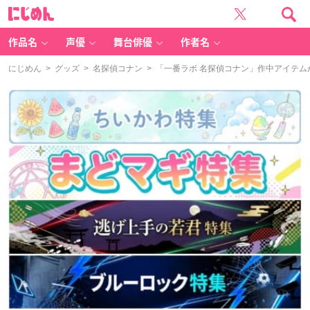
に
じ
め
ん
作品名
声優
舞台俳優
作者名
にじめん
>
グッズ
>
名探偵コナン
> 「一番ラボ 名探偵コナン」作中アイテ