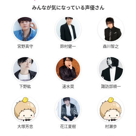
みんなが気になっている声優さん
宮野真守
鈴村健一
森川智之
下野紘
速水奨
諏訪部順一
大塚芳忠
花江夏樹
村瀬歩