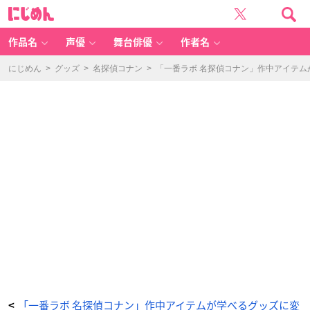
「一
に
番
じ
ラ
め
ボ
ん
×
名
作品名
声優
舞台俳優
作者名
探
偵
コ
ナ
にじめん
>
グッズ
>
名探偵コナン
>
「一番ラボ 名探偵コナン」作中アイテ
ン
ゼ
ミ」
-
ア
ニ
メ
情
報
サ
イ
ト
に
じ
め
ん
「一番ラボ 名探偵コナン」作中アイテムが学べるグッズに変
<