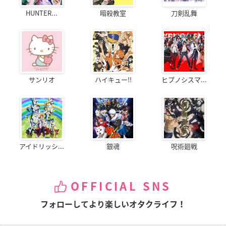
HUNTER...
暗殺教室
刀剣乱舞
サンリオ
ハイキュー!!
ヒプノシスマ...
アイドリッシ...
銀魂
呪術廻戦
OFFICIAL SNS
フォローしてより楽しいオタクライフ！