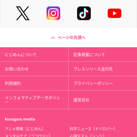
ページの先頭へ
にじめんについて
記事掲載について
お問い合わせ
プレスリリース送付先
利用規約
プライバシーポリシー
インフォマティブデータポリシ
運営会社
ー
kusuguru
media
アニメ情報［にじめん］
科学ニュース［ナゾロジー］
メンタルケア［ココロジー］
心理テスト［シンリ］