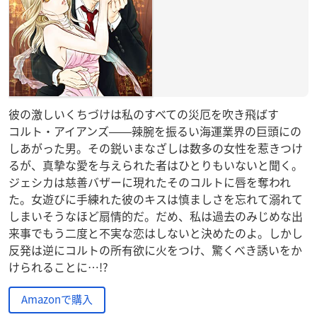
彼の激しいくちづけは私のすべての災厄を吹き飛ばす
コルト・アイアンズ――辣腕を振るい海運業界の巨頭にの
しあがった男。その鋭いまなざしは数多の女性を惹きつけ
るが、真摯な愛を与えられた者はひとりもいないと聞く。
ジェシカは慈善バザーに現れたそのコルトに唇を奪われ
た。女遊びに手練れた彼のキスは慎ましさを忘れて溺れて
しまいそうなほど扇情的だ。だめ、私は過去のみじめな出
来事でもう二度と不実な恋はしないと決めたのよ。しかし
反発は逆にコルトの所有欲に火をつけ、驚くべき誘いをか
けられることに…!?
Amazonで購入