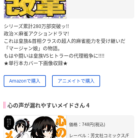
シリーズ累計280万部突破ッ!!
政治×麻雀アクションドラマ!
これは皇族&首相クラスの超人的麻雀能力を受け継いだ
「マージャン娘」の物語。
もはや闘いは皇族VSヒトラーの代理戦争に!!!!
★単行本カバー下画像収録★
Amazonで購入
アニメイトで購入
心の声が漏れやすいメイドさん 4
価格：748円(税込)
レーベル：芳文社コミックス/F