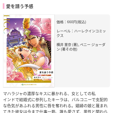
愛を請う予感
価格：660円(税込)
レーベル：ハーレクインコミッ
クス
横井 里奈 (著), ペニー ジョーダ
ン (著その他)
マハラジャの濃厚なキスに暴かれる、女としての私
インドで結婚式に参列したキーラは、バルコニーで支配的
な色気があふれる男性に唇を奪われる。娼婦の娘と蔑まれ
てきた彼女は今まで仕事一筋、誰も愛さず、男性と関わら