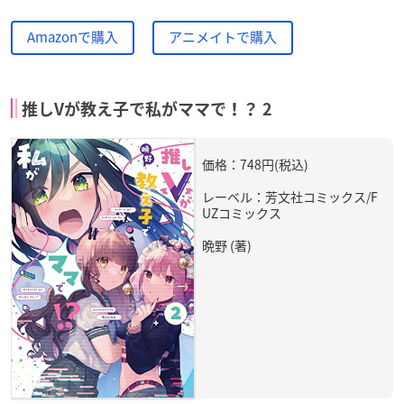
Amazonで購入
アニメイトで購入
推しVが教え子で私がママで！？ 2
価格：748円(税込)
レーベル：芳文社コミックス/F
UZコミックス
晩野 (著)