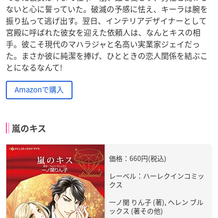
ないと心に誓っていた。破滅の予感に怯え、キーラは腕を
振り払って逃げ出す。翌日、インテリアデザイナーとして
宮殿に呼ばれた彼女を迎えた依頼人は、なんとキスの相
手。彼こそ現代のマハラジャと名高い実業家ジェイだっ
た。まさか彼に純潔を捧げ、ひとときの恋人関係を結ぶこ
とになるなんて!
Amazonで購入
嵐のキス
価格：660円(税込)
レーベル：ハーレクインコミッ
クス
一ノ関 りん子 (著), ヘレン ブル
ックス (著その他)