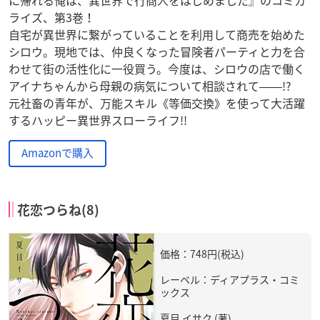
に帰れる俺は、異世界で行商人をはじめました』のコミカ
ライズ、第3巻！
自宅が異世界に繋がっていることを利用して商売を始めた
シロウ。現地では、仲良くなった冒険者パーティと力を合
わせて街の活性化に一役買う。今度は、シロウの店で働く
アイナちゃんから母親の病気について相談されて――!?
元社畜の青年が、万能スキル《等価交換》を使って大活躍
するハッピー異世界スローライフ!!
Amazonで購入
花恋つらね(8)
価格：748円(税込)
レーベル：ディアプラス・コミ
ックス
夏目 イサク (著)