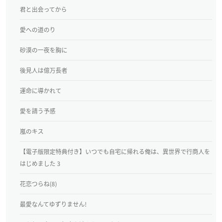
君と出会ってから
愛への道のり
砂漠の一夜を胸に
後見人は億万長者
運命に導かれて
愛を請う予感
嵐のキス
【電子版限定特典付き】いつでも自宅に帰れる俺は、異世界で行商人を
はじめました 3
花恋つらね(8)
最愛なんてゆずりません!