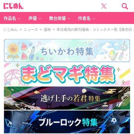
に
じ
め
ん
作品名
声優
舞台俳優
作者名
にじめん
>
ニュース
>
漫画
> 本日発売の新刊漫画・コミックス一覧【発売日：2