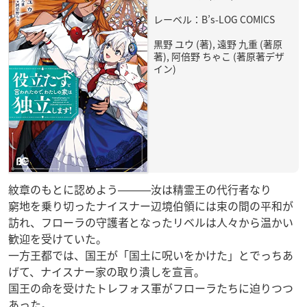
レーベル：B’s-LOG COMICS
黒野 ユウ (著), 遠野 九重 (著原
著), 阿倍野 ちゃこ (著原著デザ
イン)
紋章のもとに認めよう―――汝は精霊王の代行者なり
窮地を乗り切ったナイスナー辺境伯領には束の間の平和が
訪れ、フローラの守護者となったリベルは人々から温かい
歓迎を受けていた。
一方王都では、国王が「国土に呪いをかけた」とでっちあ
げて、ナイスナー家の取り潰しを宣言。
国王の命を受けたトレフォス軍がフローラたちに迫りつつ
あった。