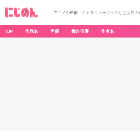
毛
利
小
アニメや声優、キャラクターグッズなど女性の
五
郎
-
ア
ニ
TOP
作品名
声優
舞台俳優
作者名
メ
情
報
サ
イ
ト
に
じ
め
ん