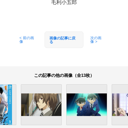
毛利小五郎
< 前の画
次の画
画像の記事に戻
像
像 >
る
この記事の他の画像（全13枚）