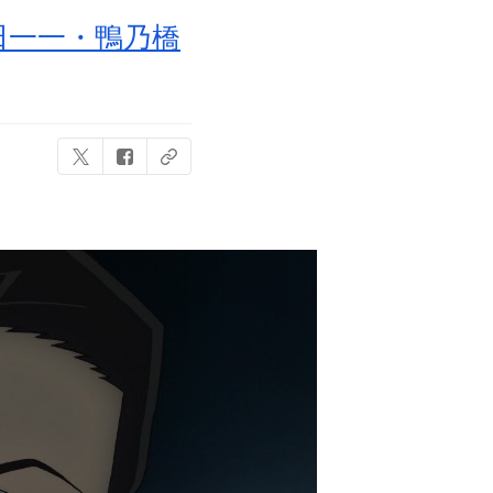
田一一・鴨乃橋