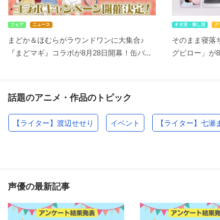
フェア
ニュース
オタ活・推し活
グ
まどか＆ほむらがラウンドワンに大集合♪
そのまま寝落ち
『まどマギ』コラボが8月28日開幕！缶バ...
グピロー」が8
話題のアニメ・作品のトピック
【ライター】渡辺せせり
イベント
【ライター】七瀬
声優の最新記事