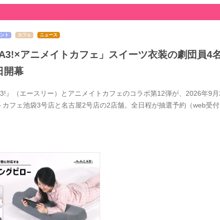
ント
カフェ
ニュース
A3!×アニメイトカフェ」スイーツ衣装の劇団員4
日開幕
A3!』（エースリー）とアニメイトカフェのコラボ第12弾が、2026年
トカフェ池袋3号店と名古屋2号店の2店舗。全日程が抽選予約（web受