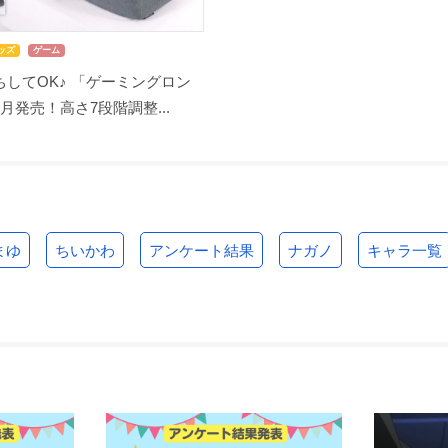
ッズ
ゲーム
してOK♪ 「ゲーミングロン
月発売！高さ7段階調整...
まゆ
ちいかわ
アンケート結果
ナガノ
キャラ一覧