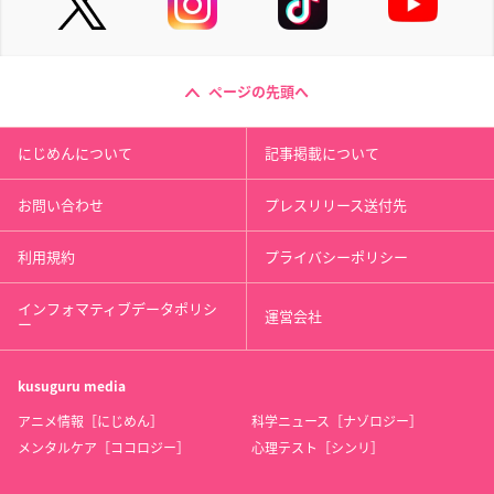
ページの先頭へ
にじめんについて
記事掲載について
お問い合わせ
プレスリリース送付先
利用規約
プライバシーポリシー
インフォマティブデータポリシ
運営会社
ー
kusuguru
media
アニメ情報［にじめん］
科学ニュース［ナゾロジー］
メンタルケア［ココロジー］
心理テスト［シンリ］