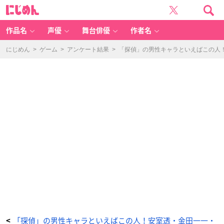
江
に
戸
じ
川
め
コ
ん
ナ
ン
作品名
声優
舞台俳優
作者名
-
ア
ニ
メ
にじめん
>
ゲーム
>
アンケート結果
>
「探偵」の男性キャラといえばこの人
情
報
サ
イ
ト
に
じ
め
ん
「探偵」の男性キャラといえばこの人！安室透・金田一一・
<