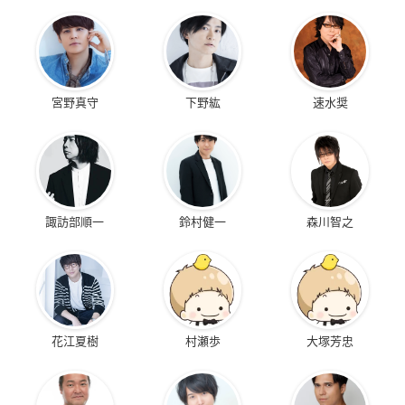
宮野真守
下野紘
速水奨
諏訪部順一
鈴村健一
森川智之
花江夏樹
村瀬歩
大塚芳忠