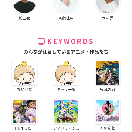
稲田徹
斉藤壮馬
木村昴
KEYWORDS
みんなが注目しているアニメ・作品たち
ちいかわ
キャラ一覧
鬼滅の刃
HUNTER...
アイドリッシ...
刀剣乱舞