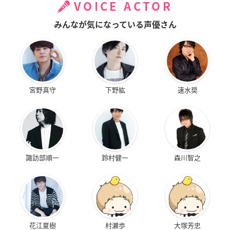
VOICE ACTOR
みんなが気になっている声優さん
宮野真守
下野紘
速水奨
諏訪部順一
鈴村健一
森川智之
花江夏樹
村瀬歩
大塚芳忠