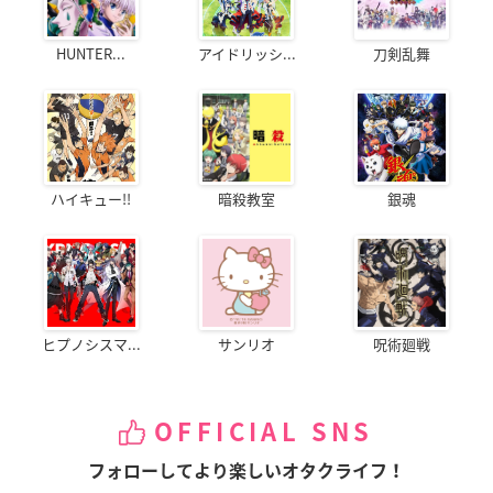
HUNTER...
アイドリッシ...
刀剣乱舞
ハイキュー!!
暗殺教室
銀魂
ヒプノシスマ...
サンリオ
呪術廻戦
OFFICIAL SNS
フォローしてより楽しいオタクライフ！