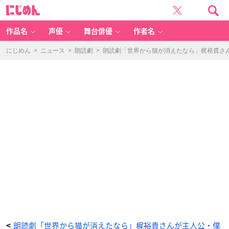
朗
に
読
じ
劇
め
「世
ん
界
か
作品名
声優
舞台俳優
作者名
ら
猫
が
消
にじめん
>
ニュース
>
朗読劇
>
朗読劇「世界から猫が消えたなら」梶裕貴さ
え
た
な
ら」
公
式
初
日
レ
ポ
ー
ト
⑬
-
ア
ニ
メ
情
報
サ
イ
ト
に
じ
め
ん
朗読劇「世界から猫が消えたなら」梶裕貴さんが主人公・僕
<