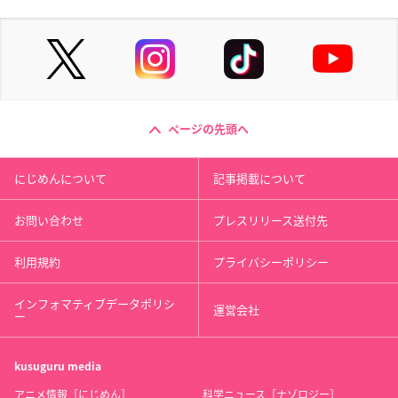
ページの先頭へ
にじめんについて
記事掲載について
お問い合わせ
プレスリリース送付先
利用規約
プライバシーポリシー
インフォマティブデータポリシ
運営会社
ー
kusuguru
media
アニメ情報［にじめん］
科学ニュース［ナゾロジー］