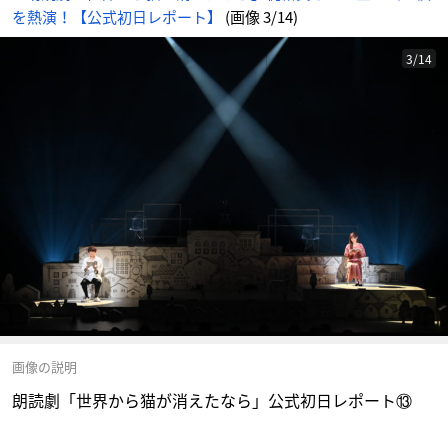
を熱演！【公式初日レポート】
(画像 3/14)
3/14
画像の説明
朗読劇「世界から猫が消えたなら」公式初日レポート⑬