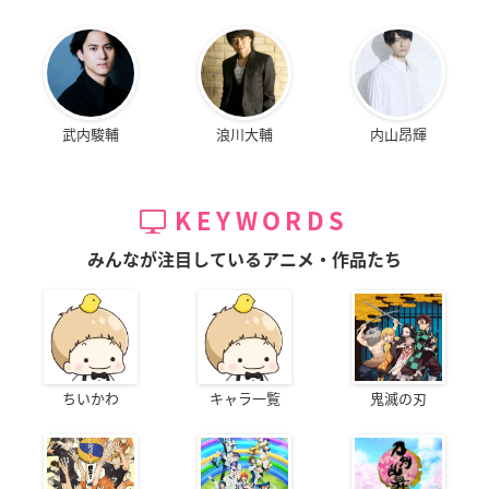
武内駿輔
浪川大輔
内山昂輝
KEYWORDS
みんなが注目しているアニメ・作品たち
ちいかわ
キャラ一覧
鬼滅の刃