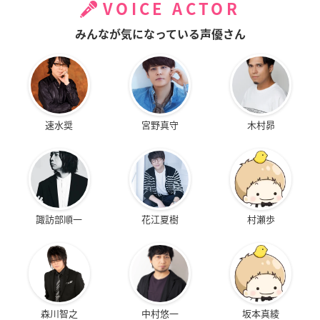
VOICE ACTOR
みんなが気になっている声優さん
速水奨
宮野真守
木村昴
諏訪部順一
花江夏樹
村瀬歩
森川智之
中村悠一
坂本真綾