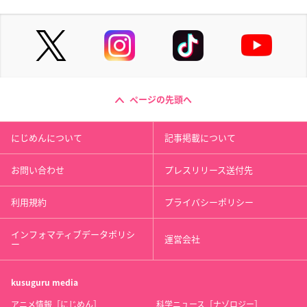
ページの先頭へ
にじめんについて
記事掲載について
お問い合わせ
プレスリリース送付先
利用規約
プライバシーポリシー
インフォマティブデータポリシ
運営会社
ー
kusuguru
media
アニメ情報［にじめん］
科学ニュース［ナゾロジー］