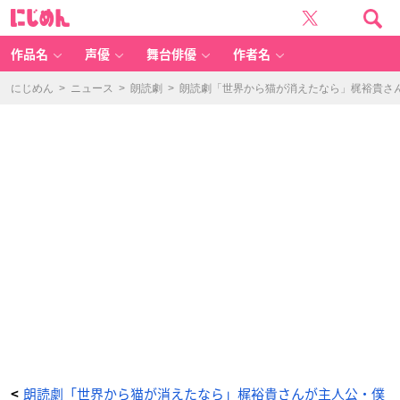
朗
に
読
じ
劇
め
「世
ん
界
か
作品名
声優
舞台俳優
作者名
ら
猫
が
消
にじめん
>
ニュース
>
朗読劇
>
朗読劇「世界から猫が消えたなら」梶裕貴さ
え
た
な
ら」
公
式
初
日
レ
ポ
ー
ト
①
-
ア
ニ
メ
情
報
サ
イ
ト
に
じ
め
ん
朗読劇「世界から猫が消えたなら」梶裕貴さんが主人公・僕
<