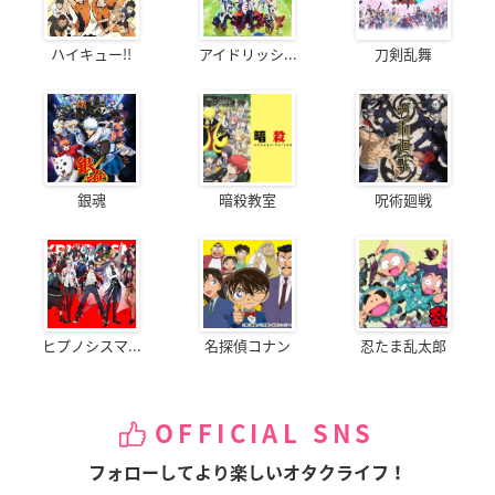
ハイキュー!!
アイドリッシ...
刀剣乱舞
銀魂
暗殺教室
呪術廻戦
ヒプノシスマ...
名探偵コナン
忍たま乱太郎
OFFICIAL SNS
フォローしてより楽しいオタクライフ！