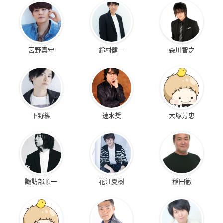
宮野真守
鈴村健一
森川智之
下野紘
速水奨
大塚芳忠
諏訪部順一
花江夏樹
稲田徹