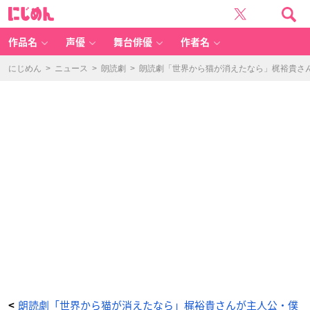
朗
に
読
じ
劇
め
「世
ん
界
か
作品名
声優
舞台俳優
作者名
ら
猫
が
消
にじめん
>
ニュース
>
朗読劇
>
朗読劇「世界から猫が消えたなら」梶裕貴さ
え
た
な
ら」
公
式
初
日
レ
ポ
ー
ト
⑤
-
ア
ニ
メ
情
報
サ
イ
ト
に
じ
め
ん
朗読劇「世界から猫が消えたなら」梶裕貴さんが主人公・僕
<