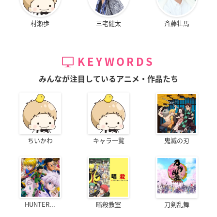
村瀬歩
三宅健太
斉藤壮馬
KEYWORDS
みんなが注目しているアニメ・作品たち
ちいかわ
キャラ一覧
鬼滅の刃
HUNTER...
暗殺教室
刀剣乱舞