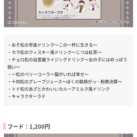
・おそ松の亭楽ドリンク～この一杯に生きる～
・カラ松のウィスキー風ドリンク～じつは紅茶～
・チョロ松の自意識ライジングドリンク～女の子にはめっぽう
弱い～
・一松のベリーコーラ～猫がいれば幸せ～
・十四松のグレープジュース～ぼくの銘柄がっ…粉飾決算～
・トド松のあざとかわいいカルーアミルク風ドリンク
・キャラクターラテ
フード：1,200円