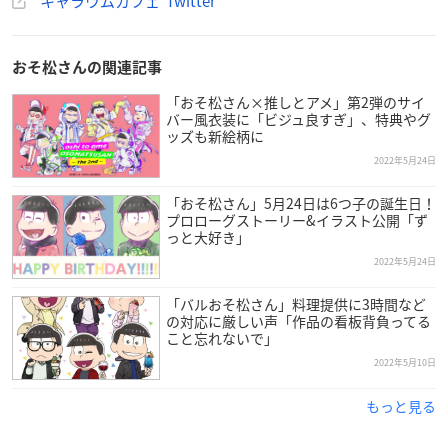
キャラウムカフェ Twitter
予約は
https://t.co/qKWUbx7k1G
#キャラウム
pic.twitter.
com/mkFNeboNcv
— キャラウムカフェ 妖怪ウォッチ♪カフェ 8/27（土）～
おそ松さんの関連記事
(@CHARAUM_CAFE)
June 8, 2022
「おそ松さん×推しとアメ」第2弾のサイ
バー風衣装に「ビジュ良すぎ」、特典やグ
ッズも新絵柄に
2022年5月24日
「おそ松さん」5月24日は6つ子の誕生日！
プロローグストーリー&イラスト公開「ず
っと大好き」
2022年5月24日
「バルおそ松さん」料理提供に3時間など
の対応に厳しい声「作品の看板背負ってる
こと忘れないで」
2022年5月10日
もっと見る