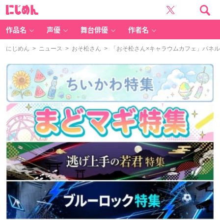
に
じ
め
ん
作品名
声優
舞台俳優
作者名
にじめん
>
ニュース
>
おそ松さん
> 「おそ松さん×キャラウムカフェ」パネ