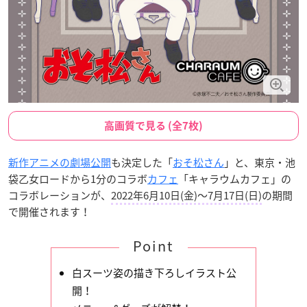
高画質で見る (全7枚)
新作アニメの劇場公開
も決定した「
おそ松さん
」と、東京・池
袋乙女ロードから1分のコラボ
カフェ
「キャラウムカフェ」の
コラボレーションが、
2022年6月10日(金)～7月17日(日)
の期間
で開催されます！
Point
白スーツ姿の描き下ろしイラスト公
開！