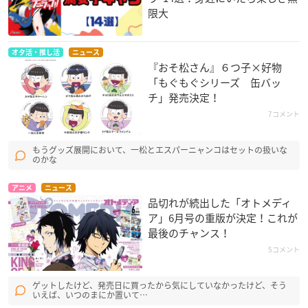
限大
オタ活・推し活
ニュース
『おそ松さん』６つ子×好物
「もぐもぐシリーズ 缶バッ
チ」発売決定！
7コメント
もうグッズ展開において、一松とエスパーニャンコはセットの扱いな
のかな
アニメ
ニュース
品切れが続出した「オトメディ
ア」6月号の重版が決定！これが
最後のチャンス！
5コメント
ゲットしたけど、発売日に買ったから気にしていなかったけど、そう
いえば、いつのまにか置いて…