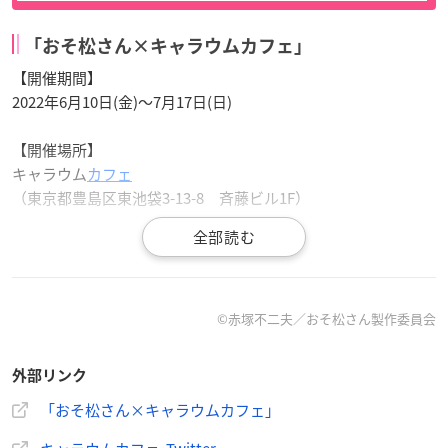
「おそ松さん×キャラウムカフェ」
【開催期間】
2022年6月10日(金)～7月17日(日)
【開催場所】
キャラウム
カフェ
（東京都豊島区東池袋3-13-8 斉藤ビル1F）
#キャラウムカフェ
『
#おそ松さん
』カフェ開催決定🎉🎉
©︎赤塚不二夫／おそ松さん製作委員会
描き下ろしオリジナルグッズ発売予定！！
（発売日は後日発表）
外部リンク
キャラクターパネル席ご利用で描き下ろしポストカードプ
「おそ松さん×キャラウムカフェ」
レゼント！
開催期間：2022年6月10日（金）～ 7月17日（日）