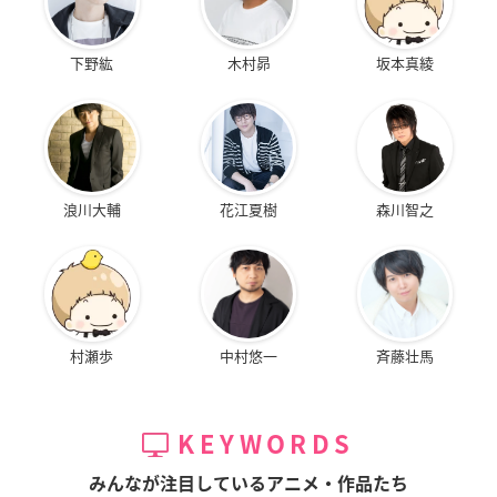
下野紘
木村昴
坂本真綾
浪川大輔
花江夏樹
森川智之
村瀬歩
中村悠一
斉藤壮馬
KEYWORDS
みんなが注目しているアニメ・作品たち