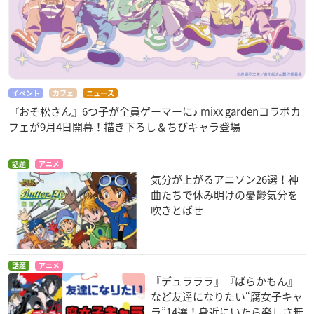
イベント
カフェ
ニュース
『おそ松さん』6つ子が全員ゲーマーに♪ mixx gardenコラボカ
フェが9月4日開幕！描き下ろし＆ちびキャラ登場
話題
アニメ
気分が上がるアニソン26選！神
曲たちで休み明けの憂鬱気分を
吹きとばせ
話題
アニメ
『デュラララ』『ばらかもん』
など友達になりたい“腐女子キャ
ラ”14選！身近にいたら楽しさ無