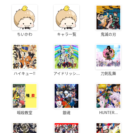
ちいかわ
キャラ一覧
鬼滅の刃
ハイキュー!!
アイドリッシ...
刀剣乱舞
暗殺教室
銀魂
HUNTER...