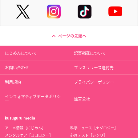
ページの先頭へ
にじめんについて
記事掲載について
お問い合わせ
プレスリリース送付先
利用規約
プライバシーポリシー
インフォマティブデータポリシ
運営会社
ー
kusuguru
media
アニメ情報［にじめん］
科学ニュース［ナゾロジー］
メンタルケア［ココロジー］
心理テスト［シンリ］