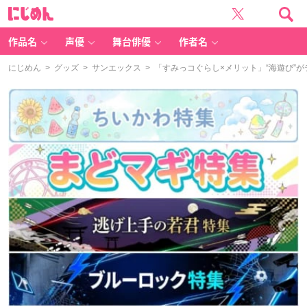
に
じ
め
ん
作品名
声優
舞台俳優
作者名
にじめん
>
グッズ
>
サンエックス
> 「すみっコぐらし×メリット」“海遊び”