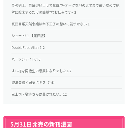
最強剣士、最底辺騎士団で奮戦中~オークを地の果てまで追い詰めて絶
対に始末するだけの簡単?なお仕事です~ 2
真面目系天然令嬢は年下王子の想いに気づかない 1
シュート! 1 【廉価版】
DoubleFace Affair1-2
バージンアイドル5
オレ様な同級生の眷属になりました1-2
滅法矢鱈と弱気にキス（14）
鬼上司・獄寺さんは暴かれたい。12
5月31日発売の新刊漫画