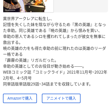
異世界アークレアに転生し、
記憶を失くした妹を陰ながら守るため『黒の英雄』となっ
た幸助。同じ英雄である『暁の英雄』から恨みを買い、
幸助の恩人であるシロを攫われてしまったが彼女を無事に
救出する。
暁の英雄の力をも得た幸助の前に現れたのは英雄のリーダ
ー格である
『霹靂の英雄』リガルだった。
幸助の英雄としてのお役目が動き始める――。
WEBコミック誌「コミックライド」2021年11月号~2022年
2月号、4~5月号
同単話版単話版29話~34話までを収録しています。
Amazonで購入
アニメイトで購入