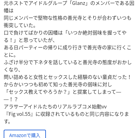
元ホストでアイドルグループ「Glanz」のメンバーである因
幡は
同じメンバーで堅物な性格の善光寺とそりが合わずいつも
衝突していた。
口で負けてばかりの因幡は「いつか絶対弱味を握ってや
る！」と思っていたが、
ある日パーティーの帰りに成り行きで善光寺の家に行くこ
とに。
ふざけ半分で下ネタを話していると善光寺の態度がおかし
くなり、
問い詰めると女性とセックスした経験のない童貞だった！
からかいつつも初めて知った善光寺の弱味に対し
「セックス教えてやろうか？」と提案してしまって―
―！？
アラサーアイドルたちのリアルラブコメ始動vv
『Fig vol.55』に収録されているものと同じ内容になりま
す。
Amazonで購入