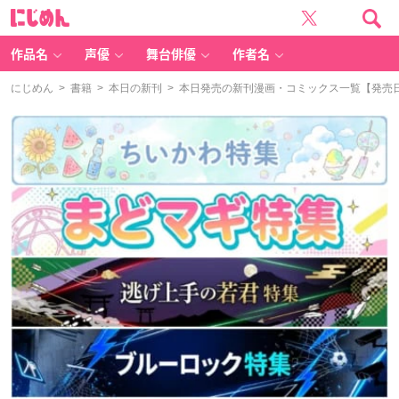
に
じ
め
ん
作品名
声優
舞台俳優
作者名
にじめん
>
書籍
>
本日の新刊
> 本日発売の新刊漫画・コミックス一覧【発売日：