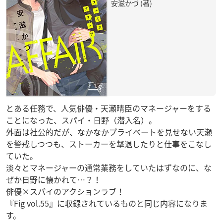
安滋かづ (著)
とある任務で、人気俳優・天瀬晴臣のマネージャーをする
ことになった、スパイ・日野（潜入名）。
外面は社公的だが、なかなかプライベートを見せない天瀬
を警戒しつつも、ストーカーを撃退したりと仕事をこなし
ていた。
淡々とマネージャーの通常業務をしていたはずなのに、な
ぜか日野に懐かれて…？！
俳優×スパイのアクションラブ！
『Fig vol.55』に収録されているものと同じ内容になりま
す。