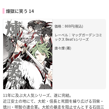
煉獄に笑う 14
価格：869円(税込)
レーベル：マッグガーデンコミ
ックス Beat’sシリーズ
唐々煙 (著)
11年に及ぶ大人気シリーズ、遂に完結。
近江安土の地にて、大蛇・信長と死闘を繰り広げる羽柴・
徳川・明智の連合軍。大蛇の暴走を阻止せんとする石田三