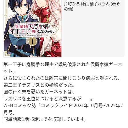
片町ひろ (著), 柚子れもん (著そ
の他)
第一王子に身勝手な理由で婚約破棄された侯爵令嬢ガーネ
ット。
さらに命じられたのは離宮に閉じこもり病弱と噂される、
第二王子ラズリスとの婚約だった。
国の行く末を憂いたガーネットは、
ラズリスを王位につけると決意するが――。
WEBコミック誌「コミックライド 2021年10月号~2022年2
月号」
同単話版1話~5話までを収録しています。