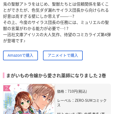
兎の聖獣アトラをはじめ、聖獣たちとは信頼関係を築くこ
とができたが、色気ダダ漏れサイラス団長から向けられる
好意は高すぎる壁にしか思えず――…?
その上、今度のサイラス団長の任務には、ミュリエルの聖
獣の言葉がわかる能力が必要で…! ?
一迅社文庫アイリスの大人気作、待望のコミカライズ第4弾
が登場です♪
Amazonで購入
アニメイトで購入
まがいもの令嬢から愛され薬師になりました 2巻
価格：710円(税込)
レーベル：ZERO-SUMコミック
ス
村上 ゆいち (著), 佐槻 奏多 (著