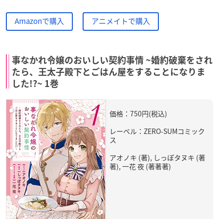
Amazonで購入
アニメイトで購入
事なかれ令嬢のおいしい契約事情 ~婚約破棄をされ
たら、王太子殿下とごはん屋をすることになりま
した!?~ 1巻
価格：750円(税込)
レーベル：ZERO-SUMコミック
ス
アオノキ (著), しっぽタヌキ (著
著), 一花 夜 (著著著)