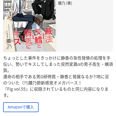
腰乃 (著)
ちょっとした事件をきっかけに静香の急性発情の処理を手
伝い、勢いでキスしてしまった突然変異αの男子高生・横須
賀。
運命の相手である男Ω研修医・静香と発展なるか?!地に足
のついた（?!)腰乃節新感覚オメガバース！
『Fig vol.55』に収録されているものと同じ内容になりま
す。
Amazonで購入