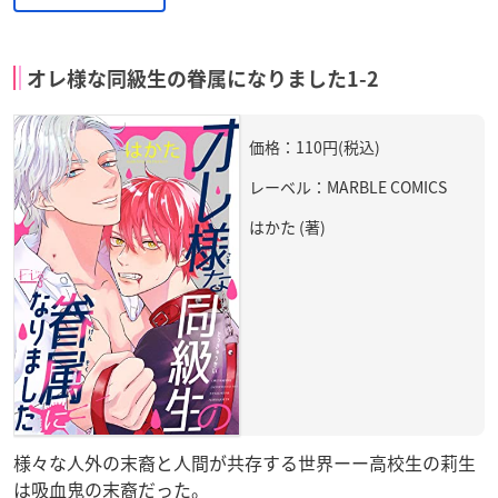
オレ様な同級生の眷属になりました1-2
価格：110円(税込)
レーベル：MARBLE COMICS
はかた (著)
様々な人外の末裔と人間が共存する世界ーー高校生の莉生
は吸血鬼の末裔だった。