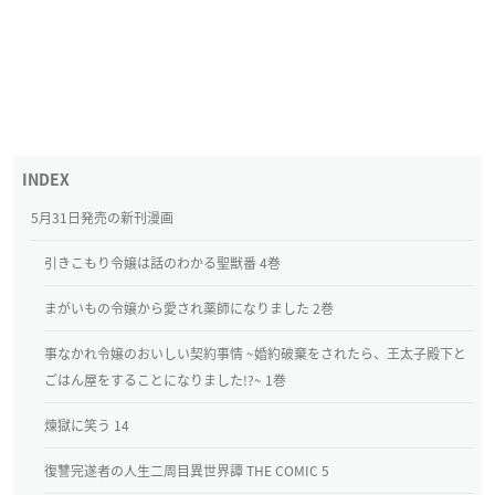
5月31日発売の新刊漫画
引きこもり令嬢は話のわかる聖獣番 4巻
まがいもの令嬢から愛され薬師になりました 2巻
事なかれ令嬢のおいしい契約事情 ~婚約破棄をされたら、王太子殿下と
ごはん屋をすることになりました!?~ 1巻
煉獄に笑う 14
復讐完遂者の人生二周目異世界譚 THE COMIC 5