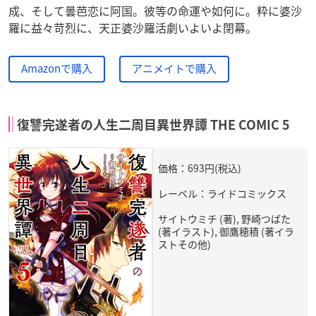
成、そして曇芭恋に阿国。彼等の命運や如何に。粋に婆沙
羅に益々苛烈に、天正婆沙羅活劇いよいよ閉幕。
Amazonで購入
アニメイトで購入
復讐完遂者の人生二周目異世界譚 THE COMIC 5
価格：693円(税込)
レーベル：ライドコミックス
サイトウミチ (著), 野崎つばた
(著イラスト), 御鷹穂積 (著イラ
ストその他)