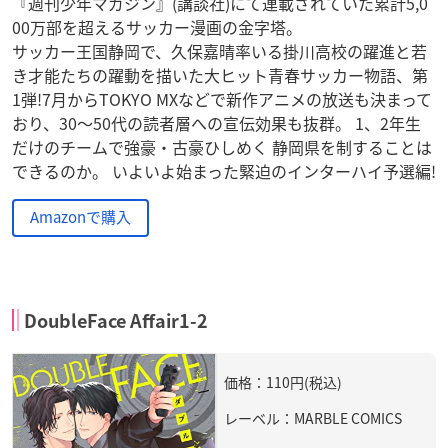
『週刊少年マガジン』(講談社)にて連載されていた累計5,0
00万部を超えるサッカー漫画の金字塔。
サッカー王国静岡で、久保嘉晴率いる掛川高校の躍進と若
き才能たちの躍動を描いた大ヒット青春サッカー物語、第
1弾!7月からTOKYO MXなどで新作アニメの放送も決まって
おり、30〜50代の読者層への宣伝効果も抜群。 1、2年生
だけのチームで強豪・古豪ひしめく 静岡県を制することは
できるのか。 いよいよ始まった緊迫のインターハイ予選編!
Amazonで購入
DoubleFace Affair1-2
価格：110円(税込)
レーベル：MARBLE COMICS