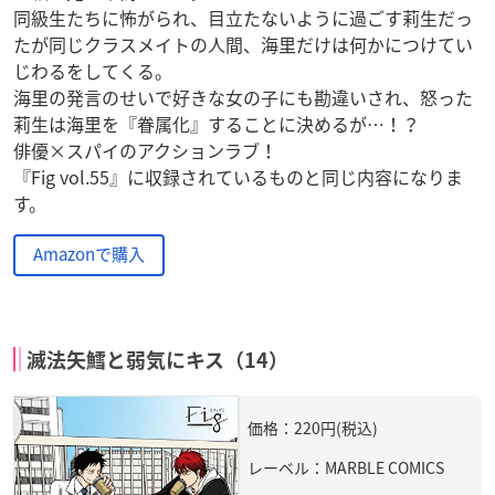
同級生たちに怖がられ、目立たないように過ごす莉生だっ
たが同じクラスメイトの人間、海里だけは何かにつけてい
じわるをしてくる。
海里の発言のせいで好きな女の子にも勘違いされ、怒った
莉生は海里を『眷属化』することに決めるが…！？
俳優×スパイのアクションラブ！
『Fig vol.55』に収録されているものと同じ内容になりま
す。
Amazonで購入
滅法矢鱈と弱気にキス（14）
価格：220円(税込)
レーベル：MARBLE COMICS