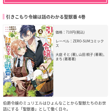
引きこもり令嬢は話のわかる聖獣番 4巻
価格：710円(税込)
レーベル：ZERO-SUMコミック
ス
大庭 そと (著), 山田 桐子 (著著),
まち (著著著)
伯爵令嬢のミュリエルはひょんなことから聖獣たちのお世
話にする「聖獣番」として働く日々。