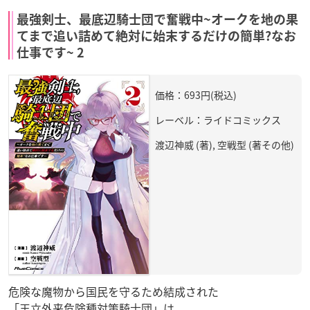
最強剣士、最底辺騎士団で奮戦中~オークを地の果
てまで追い詰めて絶対に始末するだけの簡単?なお
仕事です~ 2
価格：693円(税込)
レーベル：ライドコミックス
渡辺神威 (著), 空戦型 (著その他)
危険な魔物から国民を守るため結成された
「王立外来危険種対策騎士団」は、