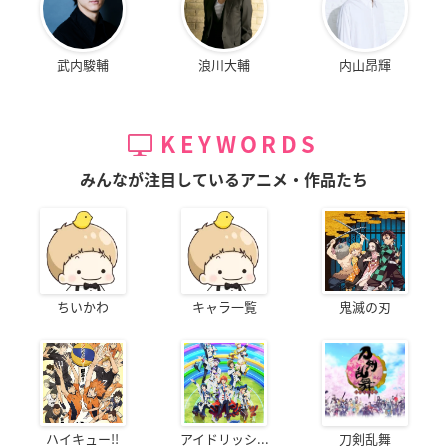
武内駿輔
浪川大輔
内山昂輝
KEYWORDS
みんなが注目しているアニメ・作品たち
ちいかわ
キャラ一覧
鬼滅の刃
ハイキュー!!
アイドリッシ...
刀剣乱舞