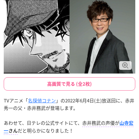
高画質で見る (全2枚)
TVアニメ「
名探偵コナン
」の2022年6月4日(土)放送回に、赤井
秀一の父・赤井務武が登場します。
あわせて、日テレの公式サイトにて、
赤井務武の声優が
山寺宏
だと明らかになりました！
一
さん