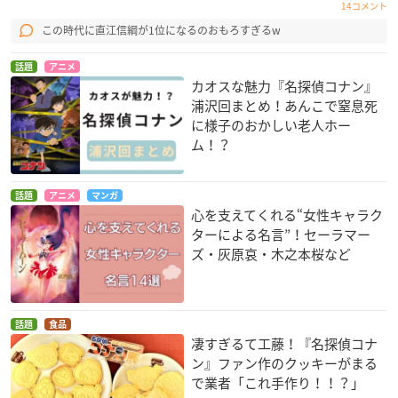
14コメント
この時代に直江信綱が1位になるのおもろすぎるw
話題
アニメ
カオスな魅力『名探偵コナン』
浦沢回まとめ！あんこで窒息死
に様子のおかしい老人ホー
ム！？
話題
アニメ
マンガ
心を支えてくれる“女性キャラク
ターによる名言”！セーラマー
ズ・灰原哀・木之本桜など
話題
食品
凄すぎるて工藤！『名探偵コナ
ン』ファン作のクッキーがまる
で業者「これ手作り！！？」