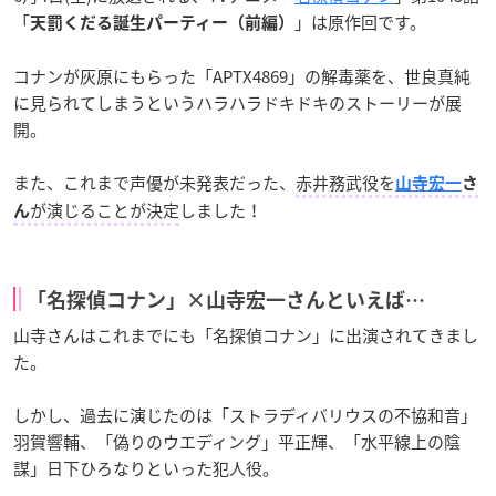
「
」は原作回です。
天罰くだる誕生パーティー（前編）
コナンが灰原にもらった「APTX4869」の解毒薬を、世良真純
に見られてしまうというハラハラドキドキのストーリーが展
開。
また、これまで声優が未発表だった、
赤井務武役を
山寺宏一
さ
が演じることが決定
しました！
ん
「名探偵コナン」×山寺宏一さんといえば…
山寺さんはこれまでにも「名探偵コナン」に出演されてきまし
た。
しかし、過去に演じたのは「ストラディバリウスの不協和音」
羽賀響輔、「偽りのウエディング」平正輝、「水平線上の陰
謀」日下ひろなりといった犯人役。