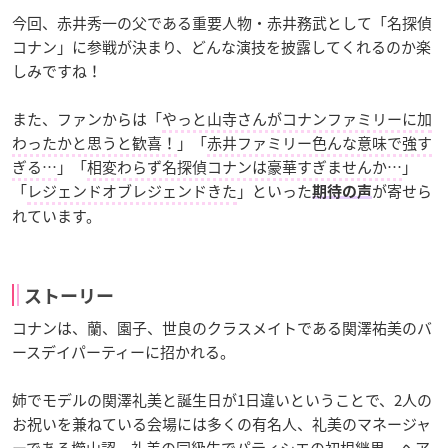
今回、赤井秀一の父である重要人物・赤井務武として「名探偵
コナン」に参戦が決まり、どんな演技を披露してくれるのか楽
しみですね！
また、ファンからは「
やっと山寺さんがコナンファミリーに加
わったかと思うと歓喜！
」「
赤井ファミリー色んな意味で強す
ぎる…
」「
相変わらず
名探偵コナン
は豪華すぎませんか…
」
「
レジェンドオブレジェンドきた
」といった
が寄せら
期待の声
れています。
ストーリー
コナンは、蘭、園子、世良のクラスメイトである関澤祐美のバ
ースデイパーティーに招かれる。
姉でモデルの関澤礼美と誕生日が1日違いということで、2人の
お祝いを兼ねている会場には多くの有名人、礼美のマネージャ