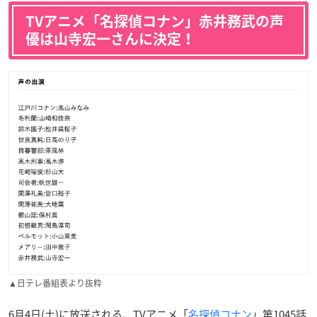
TVアニメ「名探偵コナン」赤井務武の声
優は山寺宏一さんに決定！
▲日テレ番組表より抜粋
6月4日(土)に放送される、TVアニメ「
名探偵コナン
」第1045話