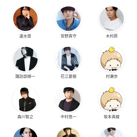
速水奨
宮野真守
木村昴
諏訪部順一
花江夏樹
村瀬歩
森川智之
中村悠一
坂本真綾