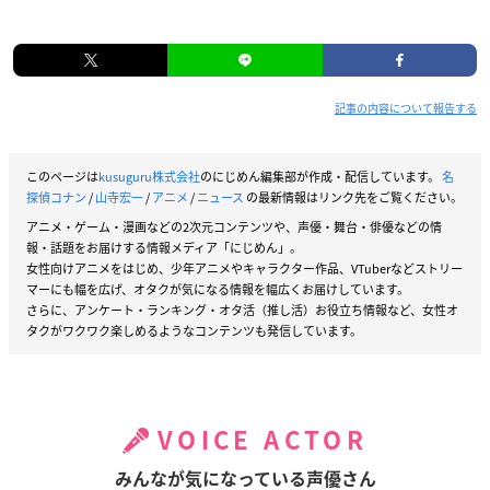
記事の内容について報告する
このページは
kusuguru株式会社
のにじめん編集部が作成・配信しています。
名
探偵コナン
/
山寺宏一
/
アニメ
/
ニュース
の最新情報はリンク先をご覧ください。
アニメ・ゲーム・漫画などの2次元コンテンツや、声優・舞台・俳優などの情
報・話題をお届けする情報メディア「にじめん」。
女性向けアニメをはじめ、少年アニメやキャラクター作品、VTuberなどストリー
マーにも幅を広げ、オタクが気になる情報を幅広くお届けしています。
さらに、アンケート・ランキング・オタ活（推し活）お役立ち情報など、女性オ
タクがワクワク楽しめるようなコンテンツも発信しています。
VOICE ACTOR
みんなが気になっている声優さん