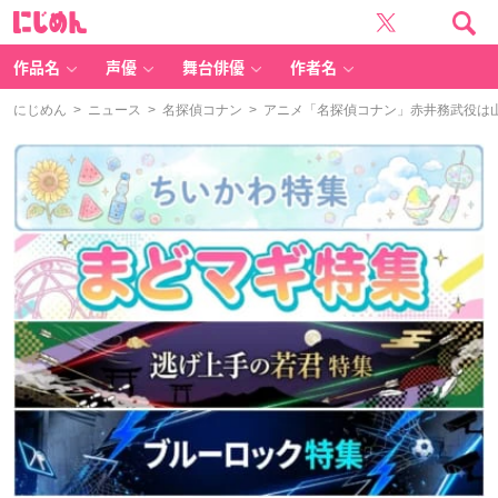
に
じ
め
ん
作品名
声優
舞台俳優
作者名
にじめん
>
ニュース
>
名探偵コナン
> アニメ「名探偵コナン」赤井務武役は