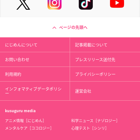
ページの先頭へ
にじめんについて
記事掲載について
お問い合わせ
プレスリリース送付先
利用規約
プライバシーポリシー
インフォマティブデータポリシ
運営会社
ー
kusuguru
media
アニメ情報［にじめん］
科学ニュース［ナゾロジー］
メンタルケア［ココロジー］
心理テスト［シンリ］