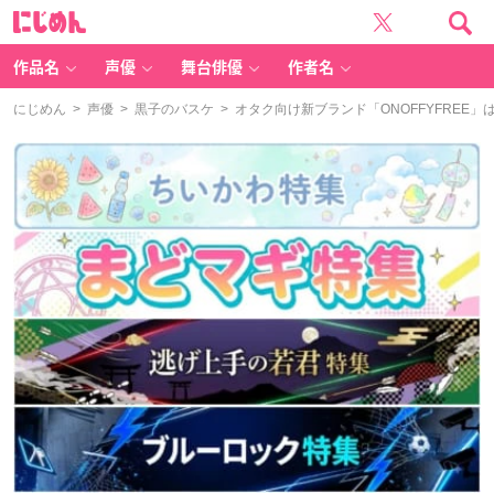
に
じ
め
ん
作品名
声優
舞台俳優
作者名
にじめん
>
声優
>
黒子のバスケ
> オタク向け新ブランド「ONOFFYFRE