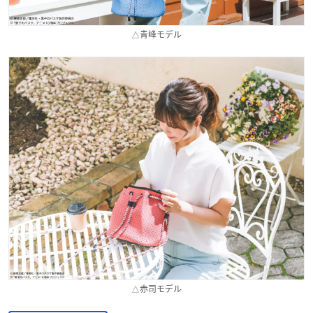
△青峰モデル
△赤司モデル