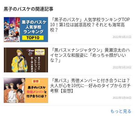
黒子のバスケの関連記事
「黒子のバスケ」人気学校ランキングTOP
10！第1位は誠凛高校？それとも海常高
校？
2022年5月21日
プレバンで購入
「黒バス×ナンジャタウン」黄瀬涼太のハ
イセンスな和服姿に「めっちゃ顔がいい
な？」
2022年5月18日
ONOFFYFREE×黒子のバスケ 巾着バッグ
「黒バス」秀徳メンバーと付き合うには？
大人が心を10代に…好みのタイプからガチ
価格：9,900円(税込)
考察【妄想】
2022年5月08日
発売日：2022年09月
もっと見る