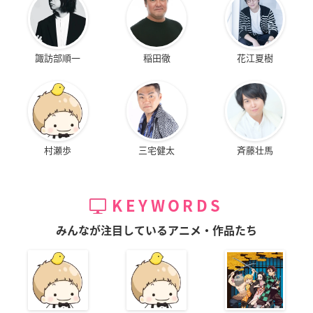
諏訪部順一
稲田徹
花江夏樹
村瀬歩
三宅健太
斉藤壮馬
KEYWORDS
みんなが注目しているアニメ・作品たち