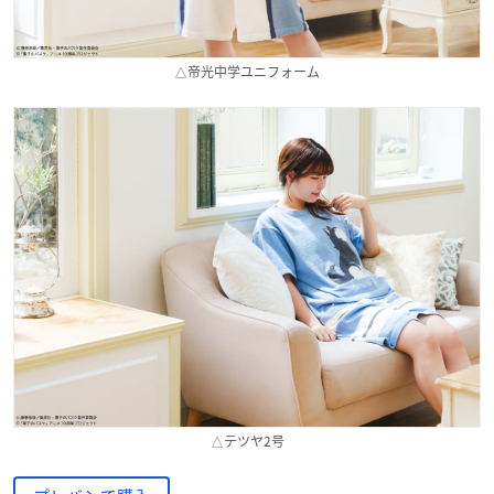
△帝光中学ユニフォーム
△テツヤ2号