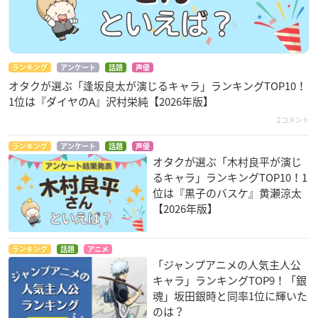
ランキング
アンケート
話題
声優
ONOFFYFREE×黒子のバスケ 腕時計
オタクが選ぶ「逢坂良太が演じるキャラ」ランキングTOP10！
1位は『ダイヤのA』沢村栄純【2026年版】
価格：14,300円(税込)
2コメント
発売日：2022年09月
ランキング
アンケート
話題
声優
オタクが選ぶ「木村良平が演じ
るキャラ」ランキングTOP10！1
位は『黒子のバスケ』黄瀬涼太
【2026年版】
ランキング
話題
アニメ
「ジャンプアニメの人気主人公
プレバンで購入
キャラ」ランキングTOP9！「銀
魂」坂田銀時と同率1位に輝いた
のは？