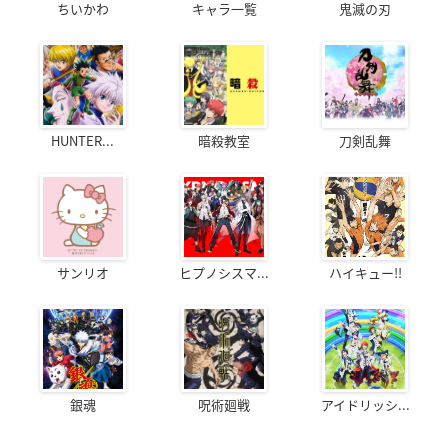
ちいかわ
キャラ一覧
鬼滅の刃
HUNTER...
暗殺教室
刀剣乱舞
サンリオ
ヒプノシスマ...
ハイキュー!!
銀魂
呪術廻戦
アイドリッシ...