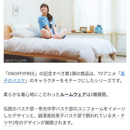
「ONOFFYFREE」の記念すべき第1弾の商品は、TVアニメ「
黒
子のバスケ
」のキャラクターをモチーフにしたシリーズです。
柔らかな着心地にこだわった
は2種展開。
ルームウェア
伝説のバスケ部・
帝光中学バスケ部のユニフォーム
をイメージ
したデザインと、誠凛高校男子バスケ部で飼われている犬・
テ
ツヤ2号
のデザインが展開されます。