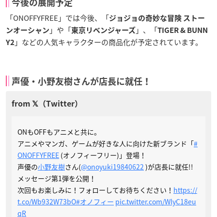
今後の展開予定
「ONOFFYFREE」では今後、「
ジョジョの奇妙な冒険 ストー
」や「
」、「
ンオーシャン
東京リベンジャーズ
TIGER & BUNN
」などの人気キャラクターの商品化が予定されています。
Y2
声優・小野友樹さんが店長に就任！
ONもOFFもアニメと共に。
アニメやマンガ、ゲームが好きな人に向けた新ブランド「
#
ONOFFYFREE
(オノフィーフリー)」登場！
声優の
小野友樹
さん(
@onoyuki19840622
)が店長に就任!!
メッセージ第1弾を公開！
次回もお楽しみに！フォローしてお待ちください！
https://
t.co/Wb932W73bO
#オノフィー
pic.twitter.com/WlyC18eu
qR