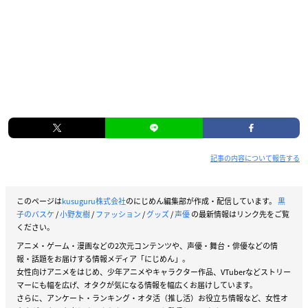
記事の内容について報告する
このページは
kusuguru株式会社
のにじめん編集部が作成・配信しています。
黒
子のバスケ
/
小野友樹
/
ファッション
/
グッズ
/
声優
の最新情報はリンク先をご覧
ください。
アニメ・ゲーム・漫画などの2次元コンテンツや、声優・舞台・俳優などの情
報・話題をお届けする情報メディア「にじめん」。
女性向けアニメをはじめ、少年アニメやキャラクター作品、VTuberなどストリー
マーにも幅を広げ、オタクが気になる情報を幅広くお届けしています。
さらに、アンケート・ランキング・オタ活（推し活）お役立ち情報など、女性オ