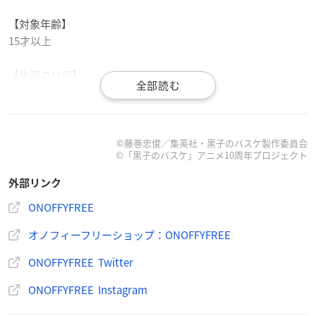
【対象年齢】
15
才以上
【生産エリア】
中国
【販売ルート】
バンダイナムコグループ公式通販サイト「プレミアムバンダ
©藤巻忠俊／集英社・黒子のバスケ製作委員会
©「黒子のバスケ」アニメ10周年プロジェクト
イ」内「オノフィーフリーショップ：ONOFFYFREE」ほか
外部リンク
ONOFFYFREE
ONOFFYFREE×黒子のバスケ ルームウェア
オノフィーフリーショップ：ONOFFYFREE
価格：15,400円(税込)
ONOFFYFREE Twitter
発売日：2022年08月
ONOFFYFREE Instagram