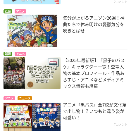
2コメント
話題
アニメ
気分が上がるアニソン26選！神
曲たちで休み明けの憂鬱気分を
吹きとばせ
話題
アニメ
【2025年最新版】『黒子のバス
ケ』キャラクター一覧！登場人
物の基本プロフィール・作品あ
らすじ・アニメなどメディアミ
ックス情報も網羅
アニメ
ニュース
アニメ『黒バス』全7校が文化祭
で出し物！？いつもと違う姿が
可愛い！
7コメント