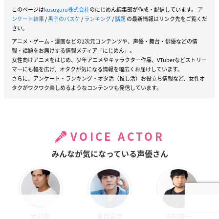
このページは
kusuguru株式会社
のにじめん編集部が作成・配信しています。
ア
ンケート結果
/
黒子のバスケ
/
ランキング
/
話題
の最新情報はリンク先をご覧くだ
さい。
アニメ・ゲーム・漫画などの2次元コンテンツや、声優・舞台・俳優などの情
報・話題をお届けする情報メディア「にじめん」。
女性向けアニメをはじめ、少年アニメやキャラクター作品、VTuberなどストリー
マーにも幅を広げ、オタクが気になる情報を幅広くお届けしています。
さらに、アンケート・ランキング・オタ活（推し活）お役立ち情報など、女性オ
タクがワクワク楽しめるようなコンテンツも発信しています。
VOICE ACTOR
みんなが気になっている声優さん
木村昴
宮野真守
中村悠一