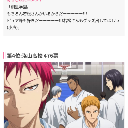
「桐皇学園。
もちろん若松さんがいるからだーーーーー!!!
ピュア峰も好きだーーーーー!!!若松さんもグッズ出してほしい
(小声)」
第4位:洛山高校 476票