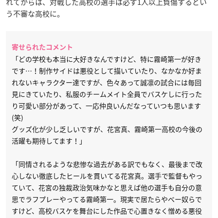
れてからは、対戦した高校の選手は必ず1人以上負傷するとい
う不審な高校に。
寄せられたコメント
「どの学校も本当に大好きなんですけど、特に霧崎第一が好き
です…！制作サイドは悪役として描いていたり、なかなか好ま
れないキャラクター達ですが、色々あって誠凛の試合には毎回
見にきていたり、私服のチームメイト全員でバスケしに行った
り可愛い部分があって、一応仲良いんだなっていつも思います
(笑)
グッズ化が少し乏しいですが、花宮真、霧崎第一高校の今後の
活躍も期待してます！」
「同情されるような悲惨な過去がある訳でもなく、最後まで改
心しない徹底したヒールを貫いてる花宮真。選手で監督もやっ
ていて、花宮の独裁政治気味かなと思えば他の選手も自分の意
思でラフプレーやってる霧崎第一。現実で居たらやべー奴らで
すけど、高校バスケを舞台にした作品で心置きなく憎める悪役