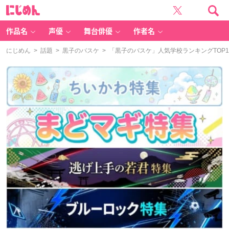
に
じ
め
ん
作品名
声優
舞台俳優
作者名
にじめん
>
話題
>
黒子のバスケ
> 「黒子のバスケ」人気学校ランキングTOP