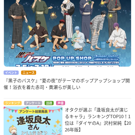
イベント
ニュース
『黒子のバスケ』“夏の夜”がテーマのポップアップショップ開
催！浴衣を着た赤司・黄瀬らが美しい
ランキング
アンケート
話題
声優
オタクが選ぶ「逢坂良太が演じ
るキャラ」ランキングTOP10！1
位は『ダイヤのA』沢村栄純【20
26年版】