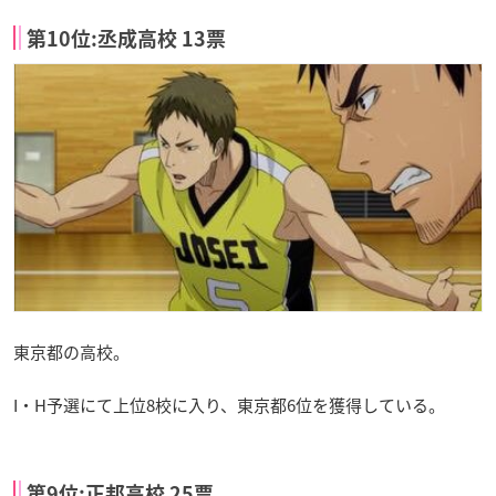
第10位:丞成高校 13票
東京都の高校。
I・H予選にて上位8校に入り、東京都6位を獲得している。
第9位:正邦高校 25票