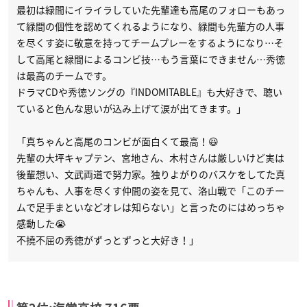
最初は緑間にイライラしていた先輩達も高尾のフォローもあっ
て緑間の個性を認めてくれるようになり、緑間も先輩方の人事
を尽くす姿に敬意を持ってチームプレーをするようになり…そ
して高尾と緑間によるコンビ技…もう言葉にできません…秀徳
は最高のチームです。
ドラマCDや秀徳ソングの『INDOMITABLE』も大好きで、聴い
ていると色んな思いが込み上げて涙が出てきます。」
「真ちゃんと高尾のコンビが面白くて最高！😆
先輩の大坪キャプテン、宮地さん、木村さんは厳しいけど実は
後輩想い、文武両道で努力家。独りよがりのバスケをしてた真
ちゃんも、人事を尽くす仲間の姿を見て、洛山戦で「このチー
ムで足手まといなどオレは知らない」と言ったのにはめっちゃ
感動した😭
不撓不屈の秀徳がずっとずっと大好き！」